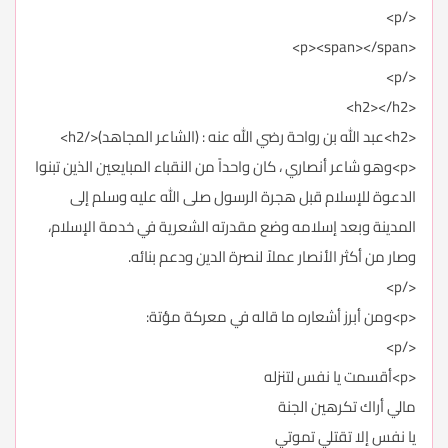
</p>
<p><span></span>
</p>
<h2></h2>
<h2>عبد الله بن رواحة رضي الله عنه : (الشاعر المجاهد)</h2>
<p>وهو شاعر أنصاري ، كان واحداً من النقباء المبايعين الذين تبنوا
الدعوة للإسلام قبل هجرة الرسول صلى الله عليه وسلم إلى
المدينة وبعد إسلامه وضع مقدرته الشعرية في خدمة الإسلام،
وصار من أكثر الأنصار عملاً لنصرة الدين ودعم بنائه.
</p>
<p>ومن أبرز أشعاره ما قاله في معركة مؤتة:
</p>
<p>أقسمت يا نفس لتنزله
مالي أراك تكرهين الجنة
يا نفس إلا تقتلي تموتي