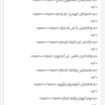
</p>
<p>كَصَواقِلِ الهِندِيِّ غَيرِ قِصارِ<span></span>
</p>
<p>وَالناظِرينَ بِأَعيُنٍ مُحَمَرَّةٍ <span></span>
</p>
<p>كَالجَمرِ غَيرِ كَليلَةِ الإِبصارِ<span></span>
</p>
<p>وَالذائِدينَ الناسَ عَن أَديانِهِم <span></span>
</p>
<p>بِالمِشرَفِيِّ وَبِالقَنا الخَطّارِ<span></span>
</p>
<p>وَالباذِلينَ نُفوسَهُم لِنَبِّيِهِم <span></span>
</p>
<p>يَومَ الهِياجِ وَقُبَةِ الجَبّارِ<span></span>