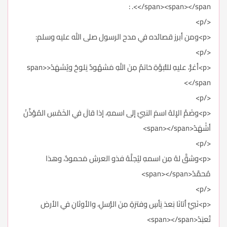
</span><span></span>. :
</p>
<p>ومن أبرز قصائده في مدح الرسول صلى الله عليه وسلم:
</p>
<p>أغرُّ، عليهِ للنُّبوَّةِ خاتمٌ مِنَ اللَّهِ مَشهُودٌ يَلوحُ ويُشهَدُ<span>
</span>
</p>
<p>وضَمَّ الإلهُ اسمَ النبيّ إلى اسمهِ، إذا قالَ في الخَمْسِ المُؤذِّنُ
أشْهَدُ<span></span>
</p>
<p>وشقَّ لهُ مِن اسمهِ ليُجلَّهُ فذو العرشِ مَحمودٌ، وهذا
مُحمَّدُ<span></span>
</p>
<p>نَبيٌّ أتانَا بَعدَ يَأسٍ وفترَةٍ مِنَ الرُّسلِ، والأوثانِ في الأرضِ
تُعبَدُ<span></span>