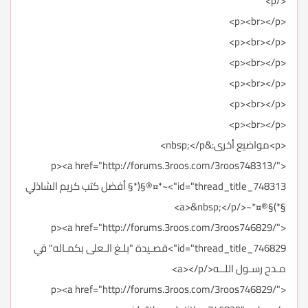
</p>
<p><br></p>
<p><br></p>
<p><br></p>
<p><br></p>
<p><br></p>
<p><br></p>
<p>مواضيع أخرى:&nbsp;</p>
<p><a href="http://forums.3roos.com/3roos748313/"
id="thread_title_748313">~*¤®§(*§ أفضل كتب كريم الشاذلي
§*)§®¤*~</a>&nbsp;</p>
<p><a href="http://forums.3roos.com/3roos746829/"
id="thread_title_746829">قصـيدة "بلـغ الـعلى بكمـاله" في
مـدح رسـول اللــه</a></p>
<p><a href="http://forums.3roos.com/3roos746829/"