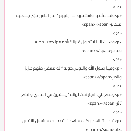
</p>
<p>وقد حشدوا واستنفروا من يليهم * من الناس حتى جمعهم
متكاثر<span></span>
</p>
<p>وسارت إلينا لا تحاول غيرنا * بأجمعها كعب جميعا
وعامر<span></span>
</p>
<p>وفينا رسول الله والأوس حوله * له معقل منهم عزيز
وناصر<span></span>
</p>
<p>وجمع بني النجار تحت لوائه * يمشون في الماذي والنقع
ثائر<span></span>
</p>
<p>فلما لقيناهم وكل مجاهد * لأصحابه مستبسل النفس
صابر<span></span>