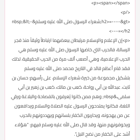
<p><span></span>
</p>
<h2>=----&gt;شعراء الرسول صلى الله عليه وسلم&nbsp;&lt;-
---=</h2>
<p>إن الإعلام والإسلام مرتبطان ببعضهما ارتباطاً وثيقاً منذ فجر
الرسالة، فالحرب التي خاضها الرسول صلى الله عليه وسلم هي
الحرب الإعلامية، وهي أصعب ألف مرة من الحرب الحقيقية، لذلك
فقد قام أعظم قائد في التاريخ محمد صلى الله عليه وسلم
بتشكيل مجموعة من خيرة شعراء الإسلام، على رأسهم: حسان بن
ثابت، عبدالله بن أبي رواحة، كعب بن مالك، كعب بن زهير بن أبي
سلمى،&nbsp; وهم ممن كانوا يُعرفون بالفصاحة والبلاغة ورقي
اللغة، فكانوا يمتدحون الرسول عليه الصلاة والسلام ويدافعون
عن من يهجونه، ويحاربون الكفار بلسانهم ويهددونهم بالحرب
ويخوفونهم منها، وقد قال صلى الله عليه وسلم فيهم: "هؤلاء
أشد على الكفار من نضح النبل".