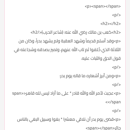
<p><span></span>
</p>
<h2></h2>
<h2>كعب بن مالك رضي الله عنه: (شاعر الحرب)</h2>
<p>وقد أسلم قديماً وشهد العقبة ولم يشهد بدراً، وكان من
الثلاثة الذي خُلفوا ثم تاب الله عنهم، وتميز بصدقه وشجاعته في
قول الحق والثبات عليه.
</p>
<p>ومن أبرز أشعاره ما قاله يوم بدر:
</p>
<p>عجبت لأمر الله والله قادر * على ما أراد ليس لله قاهر<span>
</span>
</p>
<p>قضى يوم بدر أن نلاقي معشرا * بغوا وسبيل البغي بالناس
جائر<span></span>