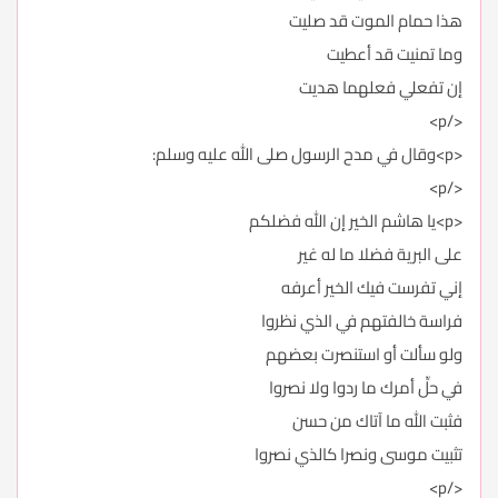
هذا حمام الموت قد صليت
وما تمنيت قد أعطيت
إن تفعلي فعلهما هديت
</p>
<p>وقال في مدح الرسول صلى الله عليه وسلم:
</p>
<p>يا هاشم الخير إن الله فضلكم
على البرية فضلا ما له غير
إني تفرست فيك الخير أعرفه
فراسة خالفتهم في الذي نظروا
ولو سألت أو استنصرت بعضهم
في حلِّ أمرك ما ردوا ولا نصروا
فثبت الله ما آتاك من حسن
تثبيت موسى ونصرا كالذي نصروا
</p>