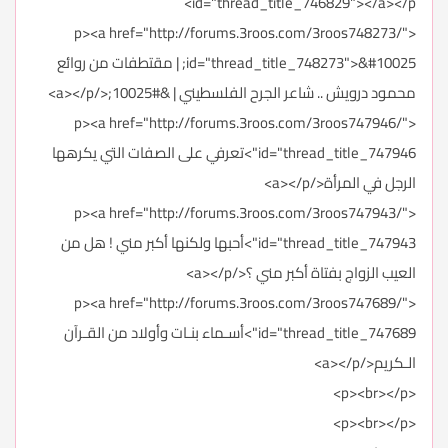
id="thread_title_746829"></a></p>
<p><a href="http://forums.3roos.com/3roos748273/"
id="thread_title_748273">&#10025; | مقتطفات من روائع
محمود درويش .. شاعر الجرح الفلسطيني | &#10025;</a></p>
<p><a href="http://forums.3roos.com/3roos747946/"
id="thread_title_747946">تعرفي على الصفات التي يكرهها
الرجل في المرأة</a></p>
<p><a href="http://forums.3roos.com/3roos747943/"
id="thread_title_747943">أحبها ولكنها أكبر مني ! هل من
العيب الزواج بفتاة أكبر مني ؟</a></p>
<p><a href="http://forums.3roos.com/3roos747689/"
id="thread_title_747689">أسـماء بنـات وأولاد من القـرآن
الـكريم</a></p>
<p><br></p>
<p><br></p>