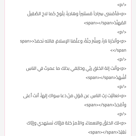
</p>
<p>فَأمْسَى سِرَاجاً مُستَنيراً وهَادِياً، يَلُوحُ كَما لاحَ الصَّقِيلُ
المُهنَّدُ<span></span>
</p>
<p>وأنذَرَنا ناراً، وبشَّرَ جنَّةً، وعلَّمَنا الإسلامَ، فالله نَحمَدُ<span>
</span>
</p>
<p>وأنتَ إلهُ الخَلقِ ربِّي وخالِقي بذلكَ ما عمرتُ في الناسِ
أشْهَدُ<span></span>
</p>
<p>تعالَيْتَ رَبَّ الناسِ عن قَوْلِ مَنْ دَعا سِواكَ إلهاً، أنتَ أعلى
وأمْجَدُ<span></span>
</p>
<p>لكَ الخلقُ والنعماءُ، والأمرُ كلهُ فإيَّاكَ نَستهدي وإيَّاكَ
نَعْبُدُ<span></span>