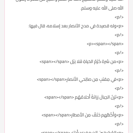
الله صلى الله عليه وسلم.
</p>
<p>وله قصيدة في مدح الأنصار بعد إسلامه، قال فيها:
</p>
<p><span></span>
</p>
<p>من سَّرهُ كَرُمُ الحَياةِ فَلا يَزَل <span></span>
</p>
<p>في مِقنَبٍ مِن صالِحي الأَنصارِ<span></span>
</p>
<p>تَزِنُ الجِبالَ رَزانَةً أَحلامُهُم <span></span>
</p>
<p>وَأَكُفُّهم خَلَفٌ مِنَ الأَمطارِ<span></span>
</p>
<p>المُكرِهينَ السَمهَرِيِّ بِأَذرُعٍ <span></span>