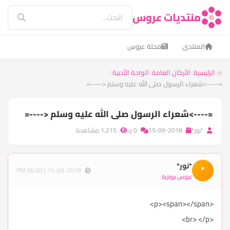
منتديات عروس
المنتدى
مجلة عروس
الرئيسية
الأركان العامة
الواحة الأدبية
=---->شعراء الرسول صلى الله عليه وسلم <----=
=---->شعراء الرسول صلى الله عليه وسلم <----=
*نور*
15-09-2018
0 رد
1,215 مشاهدة
*نور*
*
15-09-2018 | 06:00 PM
عروس برونزية
<p><span></span>
<br> </p>