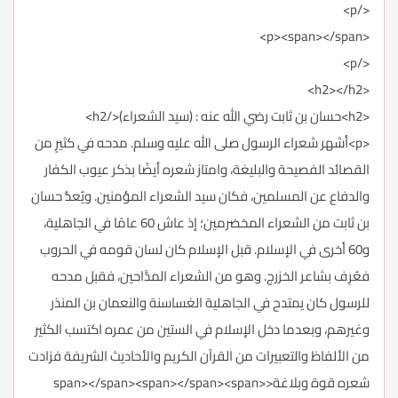
</p>
<p><span></span>
</p>
<h2></h2>
<h2>حسان بن ثابت رضي الله عنه : (سيد الشعراء)</h2>
<p>أشهر شعراء الرسول صلى الله عليه وسلم. مدحه في كثيرٍ من
القصائد الفصيحة والبليغة، وامتاز شعره أيضًا بذكر عيوب الكفار
والدفاع عن المسلمين، فكان سيد الشعراء المؤمنين. ويُعدُّ حسان
بن ثابت من الشعراء المخضرمين؛ إذ عاش 60 عامًا في الجاهلية،
و60 أخرى في الإسلام. قبل الإسلام كان لسان قومه في الحروب
فعُرِف بشاعر الخزرج. وهو من الشعراء المدَّاحين، فقبل مدحه
للرسول كان يمتدح في الجاهلية الغساسنة والنعمان بن المنذر
وغيرهم، وبعدما دخل الإسلام في الستين من عمره اكتسب الكثير
من الألفاظ والتعبيرات من القرآن الكريم والأحاديث الشريفة فزادت
شعره قوة وبلاغة<span></span><span></span><span>