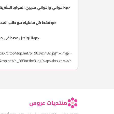
<p>فقط كل ماعليك هو طلب العدد وذكر التخصص الذي تريد التوظيف<br>&nbsp;فيه واحنا علينا توفير العدد وتدريبهم وتأهيلهم&nbsp;</p>
<p>للتواصل مصطفى محمود شحاتة <br>0509673601<br></p><p>[email]
tps://c.top4top.net/p_983yzjh82.jpg"><img
p4top.net/p_983octhx3.jpg"><p><br><br></p>
منتديات عروس