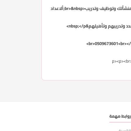
<p>اخواني واخواتي مديري الموارد البشرية في المؤسسات&nbsp;<br>والشركات الخاصه الان بامكانك رفع نطاق منشأتك وتوظيف وتدريب<br>&nbsp;ألاعداد
</p><p><b
وابط مهمة
لرئيسية