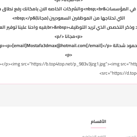
التي تحتاجها من الموظفين السعوديين (مجانا)&nbsp;</p>
<p>مجانا </p>
Mostafa3dmax@hotmail.com
[/email]</p>
<p>
r></p><img src="https://b.top4top.net/p_983v3jzg1.jpg"><img src="ht
src="https://d.to
الأقسام
ر
اللغه الانجليزيه
ا