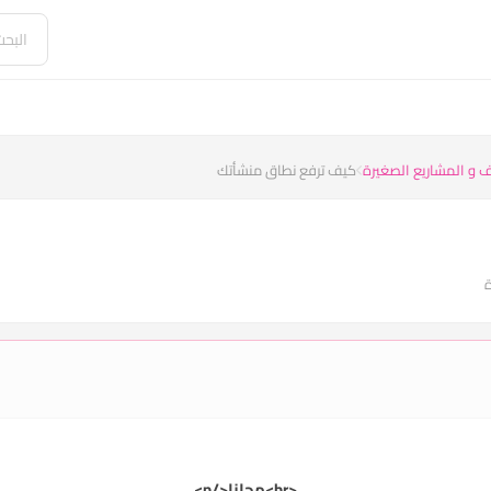
 و المشاريع الصغيرة
كيف ترفع نطاق منشأتك
<br>مجانا</p>