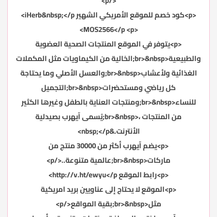
</p>
<p>كود خصم للموقع الأمريكي الشهير iHerb&nbsp;</p>
<p>‏ MOS2566</p>
<p>يتوفر في الموقع المنتجات الصحية العضوية
والطبيعية<br>&nbsp;الخالية من الكيماويات مثل المكملات
الغذائية ولأعشاب<br>&nbsp;والعسل الأصلي وما يحتاجة
كل رياضي ومستحضرات<br>&nbsp;التجميل
للنساء<br>&nbsp;ومنتجات العناية بالطفل وغيرها الكثير
من المنتجات ،<br>&nbsp;يُسمى آيهرب بصيدلية
الأنترنت.&nbsp;</p>
<p>يضم آيهرب أكثر من 30000 منتج من
ماركات<br>&nbsp;عالمية متنوعة..</p>
<p>رابط الموقع
</p>
http://v.ht/ewyu
<p>الموقع لا يحتاج إلى عناويين بريد امريكية
مثل<br>&nbsp;بقية المواقع</p>