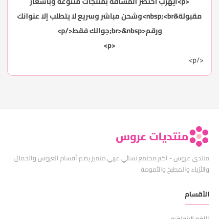
<p>آيهرب اختصر المسافة بمنتجات متنوعة وبأسعار
مقبولة&nbsp;<br>وشحن مباشر وسريع لا يتطلب إلا عنوانك
ورقم<br>&nbsp;جوالك فقط</p>
<p>
</p>
منتديات عروس
منتدى عروس - اكبر مجتمع نسائي عربي متميز يضم أقسام العروس والجمال
والأزياء والمطبخ والأمومة
الأقسام
اللغه الانجليزيه