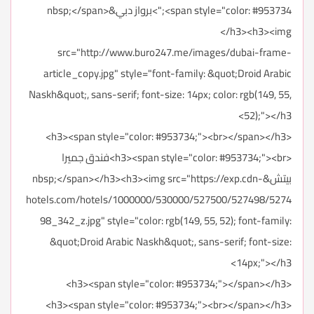
<span style="color: #953734;">برواز دبي&nbsp;</span>
</h3><h3><img
src="http://www.buro247.me/images/dubai-frame-
article_copy.jpg" style="font-family: &quot;Droid Arabic
Naskh&quot;, sans-serif; font-size: 14px; color: rgb(149, 55,
52);"></h3>
<h3><span style="color: #953734;"><br></span></h3>
<h3><span style="color: #953734;"><br>فندق جميرا
بيتش&nbsp;</span></h3><h3><img src="https://exp.cdn-
hotels.com/hotels/1000000/530000/527500/527498/5274
98_342_z.jpg" style="color: rgb(149, 55, 52); font-family:
&quot;Droid Arabic Naskh&quot;, sans-serif; font-size:
14px;"></h3>
<h3><span style="color: #953734;"></span></h3>
<h3><span style="color: #953734;"><br></span></h3>