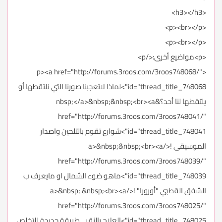
<h3></h3>
<p><br></p>
<p><br></p>
<p>مواضيع أخرى:</p>
<p><a href="http://forums.3roos.com/3roos748068/"
id="thread_title_748068">لماذا لاتعجبنا صورنا التي نلتقطها أو
يلتقطها لنا أحد؟&nbsp;</a>&nbsp;&nbsp;<br><a
href="http://forums.3roos.com/3roos748041/"
id="thread_title_748041">شوارع تقوم بالتلحين واصدار
الموسيقى !</a>&nbsp;&nbsp;<br><a
href="http://forums.3roos.com/3roos748039/"
id="thread_title_748039">ماهو ضوء الشمال او مايعرف ب
الشفق القطبي "أورورا" !</a>&nbsp; &nbsp;<br><a
href="http://forums.3roos.com/3roos748025/"
id="thread_title_748025">العلاج بالنقر .. طريقة جديدة للتخلص