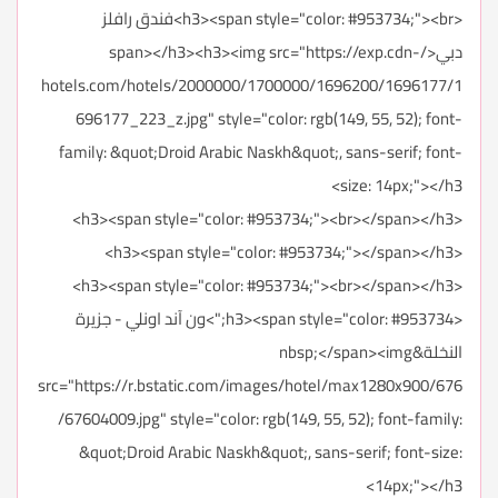
<h3><span style="color: #953734;"><br>فندق رافلز
دبي</span></h3><h3><img src="https://exp.cdn-
hotels.com/hotels/2000000/1700000/1696200/1696177/1
696177_223_z.jpg" style="color: rgb(149, 55, 52); font-
family: &quot;Droid Arabic Naskh&quot;, sans-serif; font-
size: 14px;"></h3>
<h3><span style="color: #953734;"><br></span></h3>
<h3><span style="color: #953734;"></span></h3>
<h3><span style="color: #953734;"><br></span></h3>
<h3><span style="color: #953734;">ون آند اونلي - جزيرة
النخلة&nbsp;</span><img
src="https://r.bstatic.com/images/hotel/max1280x900/676
/67604009.jpg" style="color: rgb(149, 55, 52); font-family:
&quot;Droid Arabic Naskh&quot;, sans-serif; font-size:
14px;"></h3>