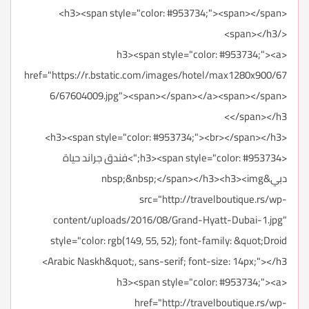
<h3><span style="color: #953734;"><span></span>
</span></h3>
<h3><span style="color: #953734;"><a
href="https://r.bstatic.com/images/hotel/max1280x900/67
6/67604009.jpg"><span></span></a><span></span>
</span></h3>
<h3><span style="color: #953734;"><br></span></h3>
<h3><span style="color: #953734;">فندق جراند حياة
دبي&nbsp;&nbsp;</span></h3><h3><img
src="http://travelboutique.rs/wp-
content/uploads/2016/08/Grand-Hyatt-Dubai-1.jpg"
style="color: rgb(149, 55, 52); font-family: &quot;Droid
Arabic Naskh&quot;, sans-serif; font-size: 14px;"></h3>
<h3><span style="color: #953734;"><a
href="http://travelboutique.rs/wp-