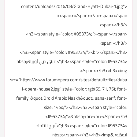
content/uploads/2016/08/Grand-Hyatt-Dubai-1.jpg">
<span></span></a><span></span>
</span></h3>
<h3><span style="color: #953734;"><span></span>
</span></h3>
<h3><span style="color: #953734;"><br></span></h3>
<h3><span style="color: #953734;">مبنى دبي أوبرا&nbsp;
</span></h3><h3><img
src="https://www.forumopera.com/sites/default/files/duba
i-opera-house2.jpg" style="color: rgb(69, 71, 75); font-
family: &quot;Droid Arabic Naskh&quot;, sans-serif; font-
size: 14px;"></h3><h3><span style="color:
#953734;">&nbsp;<br><br></span></h3>
<h3><span style="color: #953734;">أبراج الاتحاد –
ابوظبي&nbsp;</span></h3><h3><img