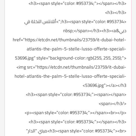
<h3><span style="color: #953734;"></span></h3>
<h3></h3>
<h3><span style="color: #953734;">أتلانتس النخلة في
دبي&nbsp;</span></h3><h3><a
href="https://etcdn.net/thumbnails/23759/it-dubai-hotel-
atlantis-the-palm-5-stelle-lusso-offerte-speciali-
53696.jpg" style="background-color: rgb(255, 255, 255);">
<img src="https://etcdn.net/thumbnails/23759/it-dubai-
hotel-atlantis-the-palm-5-stelle-lusso-offerte-speciali-
53696.jpg"></a></h3>
<h3><span style="color: #953734;"><span></span>
</span></h3>
<p><span style="color: #953734;"></span><br></p>
<h3><span style="color: #953734;"></span></h3>
<h3><span style="color: #953734;"><br>مبني "الدار"