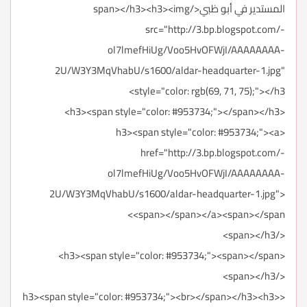
المستدير في أبو ظبي</span></h3><h3><img
src="http://3.bp.blogspot.com/-
ol7lmefHiUg/Voo5HvOFWjI/AAAAAAAA-
2U/W3Y3MqVhabU/s1600/aldar-headquarter-1.jpg"
style="color: rgb(69, 71, 75);"></h3>
<h3><span style="color: #953734;"></span></h3>
<h3><span style="color: #953734;"><a
href="http://3.bp.blogspot.com/-
ol7lmefHiUg/Voo5HvOFWjI/AAAAAAAA-
2U/W3Y3MqVhabU/s1600/aldar-headquarter-1.jpg">
<span></span></a><span></span>
</span></h3>
<h3><span style="color: #953734;"><span></span>
</span></h3>
<h3><span style="color: #953734;"><br></span></h3><h3>