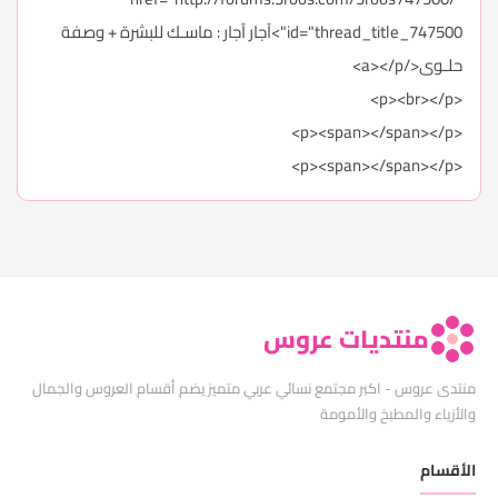
id="thread_title_747500">آجار آجار : ماسـك للبشرة + وصفة
حلـوى</a></p>
<p><br></p>
<p><span></span></p>
<p><span></span></p>
منتديات عروس
منتدى عروس - اكبر مجتمع نسائي عربي متميز يضم أقسام العروس والجمال
والأزياء والمطبخ والأمومة
الأقسام