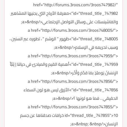
href="http://forums.3roos.com/3roos747982/"
id="thread_title_747982">معرفة الأرباح التي يجنيها المشاهير
والفاشينستات على وسائل التواصل الإجتماعي</a>&nbsp;
<a href="http://forums.3roos.com/3roos748005/"
id="thread_title_748005">ظهور " الوشم " ، تطوره عبر السنين ،
وسبب تحريمه في الإسلام</a>&nbsp;
<a href="http://forums.3roos.com/3roos747959/"
id="thread_title_747959">أهمية القيم والمبادئ في حياتنا | يُنَبَّأ
الإِنسَانُ يَومئِذٍ بمَا قدَّمَ وَأَخَّر</a>&nbsp;
<a href="http://forums.3roos.com/3roos747856/"
id="thread_title_747856">الأزرق ليس هو لون السماء
الحقيقي .. فما هو لونها ؟</a>&nbsp;
<a href="http://forums.3roos.com/3roos747855/"
id="thread_title_747855">10 خرافات صدقناها عن جسم
الإنسان</a>&nbsp; &nbsp;