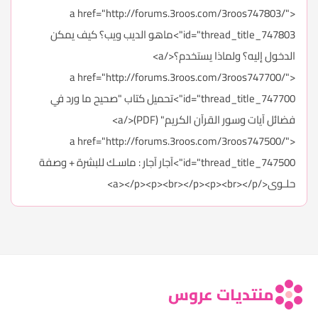
<a href="http://forums.3roos.com/3roos747803/"
id="thread_title_747803">ماهو الديب ويب؟ كيف يمكن
الدخول إليه؟ ولماذا يستخدم؟</a>
<a href="http://forums.3roos.com/3roos747700/"
id="thread_title_747700">تحميل كتاب "صحيح ما ورد في
فضائل آيات وسور القرآن الكريم" (PDF)</a>
<a href="http://forums.3roos.com/3roos747500/"
id="thread_title_747500">آجار آجار : ماسـك للبشرة + وصفة
حلـوى</a></p><p><br></p><p><br></p>
منتديات عروس