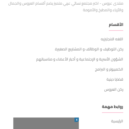
منتدى عروس - اكبر مجتمع نسائي عربي متميز يضم أقسام العروس والجمال
والأزياء والمطبخ والأمومة
الأقسام
اللغه الانجليزيه
ركن التوظيف و الوظائف و المشاريع الصغيرة
الشؤون الأسرية و الإجتماعية و أخبار الأعضاء و مناسباتهم
الكمبيوتر و البرامج
قضايا دينية
ركن العروس
روابط مهمة
X
الرئيسية