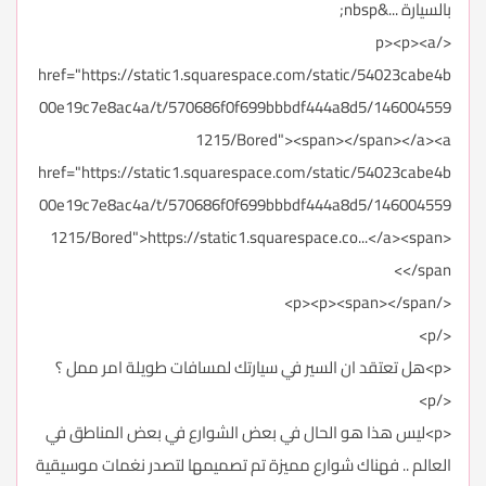
بالسيارة ...&nbsp;
</p><p><a
href="https://static1.squarespace.com/static/54023cabe4b
00e19c7e8ac4a/t/570686f0f699bbbdf444a8d5/146004559
1215/Bored"><span></span></a><a
href="https://static1.squarespace.com/static/54023cabe4b
00e19c7e8ac4a/t/570686f0f699bbbdf444a8d5/146004559
1215/Bored">https://static1.squarespace.co...</a><span>
</span>
</p><p><span></span>
</p>
<p>هل تعتقد ان السير في سيارتك لمسافات طويلة امر ممل ؟
</p>
<p>ليس هذا هو الحال في بعض الشوارع في بعض المناطق في
العالم .. فهناك شوارع مميزة تم تصميمها لتصدر نغمات موسيقية