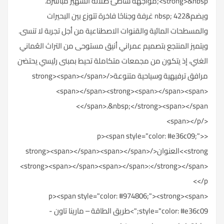
<strong>&nbsp;مواجهة شاطئ صلالة الشهير مباشرة.
ويضم&nbsp; 422 غرفة وجناحًا فاخرة تتوزع بين البحيرات
والمسطحات المائية والقنوات الاصطناعية من أجل تجربة لا تنسى.
ويتميز المنتجع بتصميم عمراني أنيق مستوحى من التراث العُماني
الغني، إذ يتكون من مجمعات متكاملة تحيط بمبنى رئيسي يحتضن
مرافق ترفيهية وسياحية متنوعة</strong><span></span>
<span></span><strong><span></span><span>
</span>.&nbsp;</strong><span></span>
</span></p>
<p><span style="color: #e36c09;">
<strong>العنوان</strong><span></span><span></span>
<strong><span></span><span></span>:</strong></span>
</p>
<p><span style="color: #974806;"><strong><span
style="color: #e36c09;">طريق الطاقة – مارينا تاون -