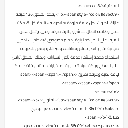
الفندقية</span></h3>
<p><span style="color: #e36c09;">يقدم الفندق 126 غرفة
عازلة للصوت ، كل غرفة مزودة بمايكرويف، ثلاجة، خزانة، مكتب
عمل وهاتف اتصال مباشر و جلاية، موقد وفرن. وتطل بعض
الغرف على البحر، كما يتوفر حمام خصوصي فيه حاجيات تجميل
مجانية مثل برانص حمام ومناشف وغيرها. و يمكن للضيوف
استخدام خدمة إستئجار خدمة تأجير السيارات، ويملك الفندق تراس
على السطح وبركة سباحة خارجية. اما خيارات الفتنس فتضم مركز
لياقة بدنية وغرفة تمرين.<span></span><span></span>
<span></span><span></span>.
</span></p>
<p><span style="color: #e36c09;">العنوان:</span></p>
<p><span style="color: #e36c09;">&nbsp;الوادي –
صلالة</span></p>
<p><span style="color: #e36c09;"><br></span></p>