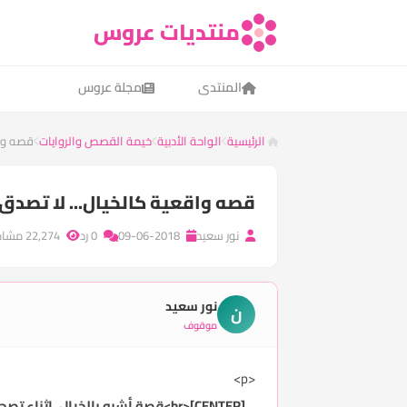
منتديات عروس
المنتدى
مجلة عروس
الرئيسية
الواحة الأدبية
خيمة القصص والروايات
قصه واق
قصه واقعية كالخيال... لا تصدق ما
نور سعيد
09-06-2018
0 رد
22,274 مشاهدة
نور سعيد
ن
موقوف
<p>
[CENTER]<br>
قصة أشبه بالخيال
، اثناء تص