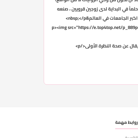
ثبتة على ارض الواقع&nbsp; نعم انها كذلك، فما كان حلماً في البداية لدى زوجين قرويين ، صنعه
جامعات في العالم&nbsp;</p>
<p><img src="https://e.top4top.net/p_889pcxd
وابط مهمة
لرئيسية