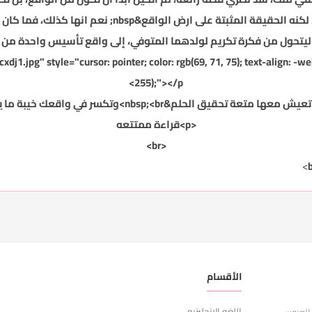
فأحداثها أقوى واكبر من ان يتم تصديقها، لكنه الحقيقة الم
يتحول من فكرة تكريم لولدهما المتوفي، إلى واقع تأسيس واحدة من اكبر ال
j1.jpg" style="cursor: pointer; color: rgb(69, 71, 75); text-align: -we
255);"></p>
<p>
قراءة ممتتعه
<br>
الأقسام
ر
اللغه الانجليزيه
ا