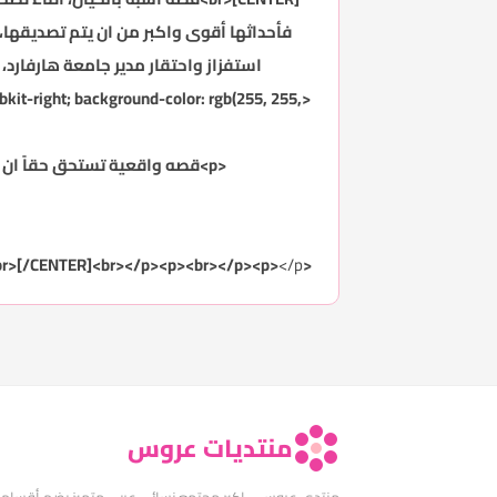
استفزاز واحتقار مدير جامعة هارفارد، ل
bkit-right; background-color: rgb(255, 255,
<p>قصه واقعية تستحق حقاً ان تعيش معها متعة تحقيق الحلم&nbsp;<br>وتكسر في واقعك خيبة ما يقال عن صحة النظرة الأولى</p>
</p>
<br>[/CENTER]<br></p><p><br></p><p>
منتديات عروس