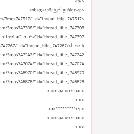
</p>
<p>مواضيع أخرى:&nbsp;</p>
href="http://forums.3roos.com/3roos746878/" id="thread_title_746878">أدعي
<p><span></span>
</p>
<p>***********</p>
<p><span></span>
</p>