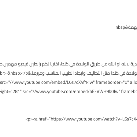
 لابنه او ابنته عن طريق الولادة في كندا، اخترنا لكم رابطين فيديو مهمين جد
دا مثل التكاليف وايجاد الطبيب المناسب وغيرها.&nbsp;<br> &nbsp;</p>