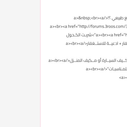
<p><a href="http://forums.3roos.com/3roos747517/" id="thread_title_747517">زوجي حساس ويبكي ! هل هذا الوضع طبيعي ؟!</a>&nbsp;<br><a
href="http://forums.3roos.com/">طريقـة فتـح حسـاب حـافز</a><br><a href="http://forums.3roos.com/3roos747397/"
id="thread_title_747397">كيــف تسـتعد للحــرب</a><br><a href="http://forums.3roos.com/3roos747293/" id="thread_title_747293">شربـت الكـحول
بالخطــأ</a><br><a href="http://forums.3roos.com/3roos747267/" id="thread_title_747267">تسـريع الـزواج بالاستـغفار + ادعيــة للاستــغفار</a><br><a
href="http://forums.3roos.com/3roos747074/" id="thread_title_747074">الحــل للرائــحة الكــريهه التي تصــدر مـن مكــيف السيــارة أو مــكيف المنــزل</a><br><a
href="http://forums.3roos.com/3roos746970/" id="thread_title_746970">"عنــدي اكتئااااب ومالـي نفـس للـعيـد ولا للمـناسبـات"</a><br><a