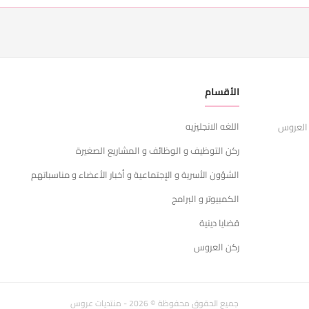
الأقسام
ر
اللغه الانجليزيه
ا
 العروس
ركن التوظيف و الوظائف و المشاريع الصغيرة
ش
الشؤون الأسرية و الإجتماعية و أخبار الأعضاء و مناسباتهم
س
الكمبيوتر و البرامج
ا
قضايا دينية
ركن العروس
جميع الحقوق محفوظة © 2026 - منتديات عروس