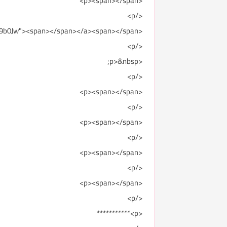
<p><span></span>
</p>
<p><a href="https://www.youtube.com/watch?v=hE-VWH9b0Jw"><span></span></a><span></span>
</p>
<p>&nbsp;
</p>
<p><span></span>
</p>
<p><span></span>
</p>
<p><span></span>
</p>
<p><span></span>
</p>
<p>***********