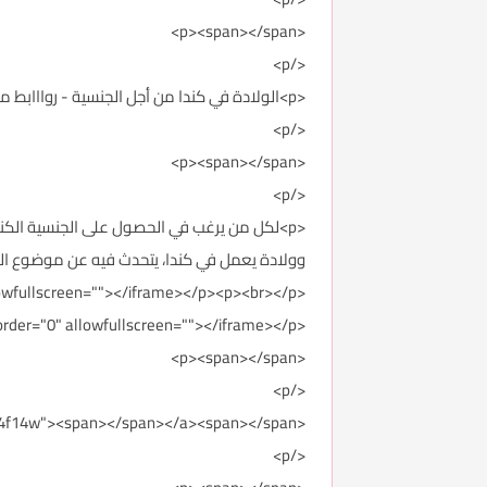
<p><span></span>
</p>
<p>الولادة في كندا من أجل الجنسية - روااابط مهمة&nbsp;
</p>
<p><span></span>
</p>
<p>لكل من يرغب في الحصول على الجنسية الكندية
وولادة يعمل في كندا، يتحدث فيه عن موضوع الولادة في كن
<p><iframe width="500" height="281" src="//www.youtube.com/embed/L6s7cX4f14w" frameborder="0" allowfullscreen=""></iframe></p><p><br></p>
<p><iframe width="500" height="281" src="//www.youtube.com/embed/hE-VWH9b0Jw" frameborder="0" allowfullscreen=""></iframe></p>
<p><span></span>
</p>
<p><a href="https://www.youtube.com/watch?v=L6s7cX4f14w"><span></span></a><span></span>
</p>