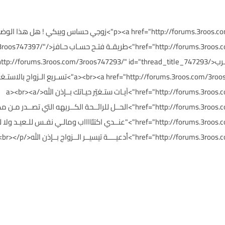
3roos747308/" id="thread_title_747308
href="http://forums.3roos.com/3roos747242/" id="thread_title_747242">آيـات ستـغيّر حيـاتك بــإذن الله</a><br><a
ــــة تيسيــر الــزواج بــإذن الله</a><br></p>