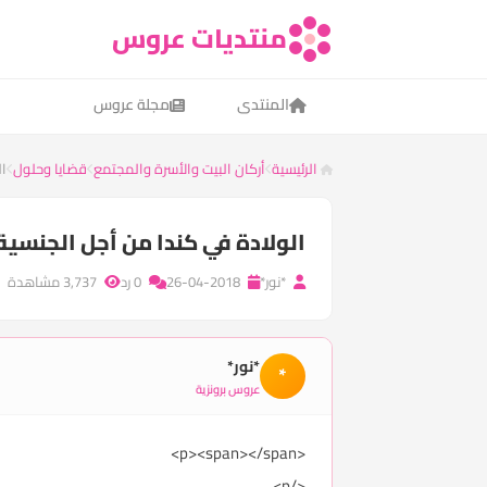
منتديات عروس
المنتدى
مجلة عروس
الرئيسية
أركان البيت والأسرة والمجتمع
قضايا وحلول
ال
الولادة في كندا من أجل الجنسية
*نور*
26-04-2018
0 رد
3,737 مشاهدة
*نور*
*
عروس برونزية
<p><span></span>
</p>