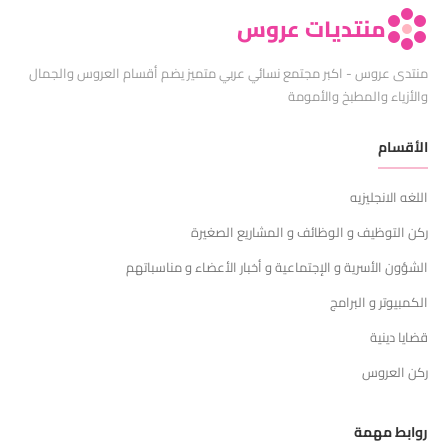
منتديات عروس
منتدى عروس - اكبر مجتمع نسائي عربي متميز يضم أقسام العروس والجمال
والأزياء والمطبخ والأمومة
الأقسام
اللغه الانجليزيه
ركن التوظيف و الوظائف و المشاريع الصغيرة
الشؤون الأسرية و الإجتماعية و أخبار الأعضاء و مناسباتهم
الكمبيوتر و البرامج
قضايا دينية
ركن العروس
روابط مهمة