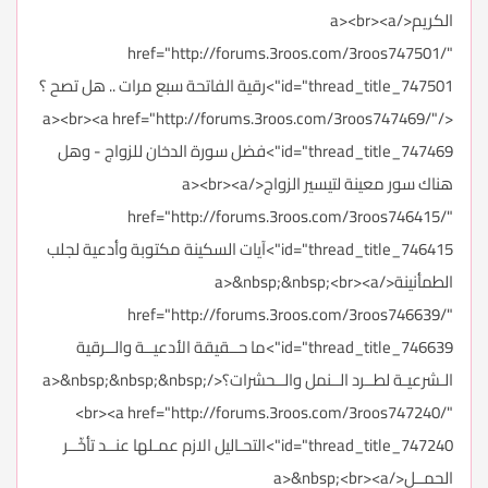
الكريم</a><br><a
href="http://forums.3roos.com/3roos747501/"
id="thread_title_747501">رقية الفاتحة سبع مرات .. هل تصح ؟
</a><br><a href="http://forums.3roos.com/3roos747469/"
id="thread_title_747469">فضل سورة الدخان للزواج - وهل
هناك سور معينة لتيسير الزواج</a><br><a
href="http://forums.3roos.com/3roos746415/"
id="thread_title_746415">آيات السكينة مكتوبة وأدعية لجلب
الطمأنينة</a>&nbsp;&nbsp;<br><a
href="http://forums.3roos.com/3roos746639/"
id="thread_title_746639">ما حــقيقة الأدعيــة والــرقية
الـشرعيـة لطــرد الــنمل والــحشرات؟</a>&nbsp;&nbsp;&nbsp;
<br><a href="http://forums.3roos.com/3roos747240/"
id="thread_title_747240">التحـاليل الازم عمـلها عنــد تأخّــر
الحمــل</a>&nbsp;<br><a