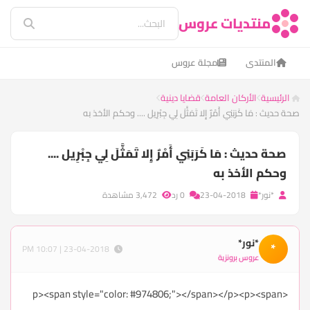
منتديات عروس
المنتدى
مجلة عروس
الرئيسية
الأركان العامة
قضايا دينية
صحة حديث : مَا كَرَبَنِي أَمْرٌ إِلا تَمَثَّلَ لِي جِبْرِيل .... وحكم الأخذ به
صحة حديث : مَا كَرَبَنِي أَمْرٌ إِلا تَمَثَّلَ لِي جِبْرِيل ....
وحكم الأخذ به
*نور*
23-04-2018
0 رد
3,472 مشاهدة
*نور*
*
23-04-2018 | 10:07 PM
عروس برونزية
<p><span style="color: #974806;"></span></p><p><span