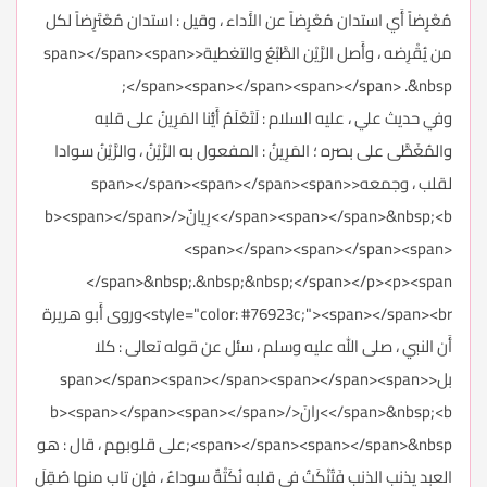
مُعْرِضاً أَي استدان مُعْرِضاً عن الأَداء ، وقيل : استدان مُعْتَرِضاً لكل
من يُقْرِضه ، وأَصل الرَّيْن الطَّبْعُ والتغطية<span></span><span>
</span><span></span><span></span> .&nbsp;
وفي حديث علي ، عليه السلام : لَتَعْلَمُ أَيُّنا المَرِينُ على قلبه
والمُغَطَّى على بصره ؛ المَرِينُ : المفعول به الرَّيْنُ ، والرَّيْنُ سوادا
لقلب ، وجمعه<span></span><span></span><span>
</span><span></span>&nbsp;<b>رِيانٌ</b><span></span>
<span></span><span></span><span>
</span>&nbsp;.&nbsp;&nbsp;</span></p><p><span
style="color: #76923c;"><span></span><br>وروى أَبو هريرة
أَن النبي ، صلى الله عليه وسلم ، سئل عن قوله تعالى : كلا
بل<span></span><span></span><span></span><span>
</span>&nbsp;<b>رانَ</b><span></span><span></span>
<span></span><span></span>&nbsp;على قلوبهم ، قال : هو
العبد يذنب الذنب فَتُنْكَتُ في قلبه نُكَتْةٌ سوداءُ ، فإن تاب منها صُقِلَ