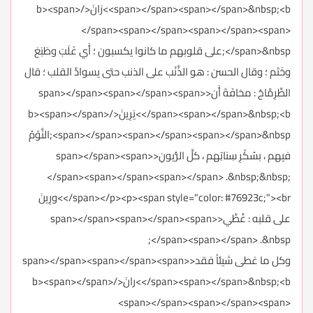
<span></span><span></span>&nbsp;<b>رَانَ</b><span>
</span><span></span><span></span><span>
</span>&nbsp;على قلوبهم ما كانوا يكسبون ؛ أَي غَلَبَ وطَبَعَ
وخَتَم ؛ وقال الحسن : هو الذَّنْب على الذنب حتى يسوادَّ القلب ؛ قال
الطِّرِمَّاحُ : مخافَةَ أَن<span></span><span></span><span>
</span><span></span>&nbsp;<b>يَرِينَ</b><span></span>
<span></span><span></span><span></span>&nbsp;النَّوْمُ
فيهم ، بسُكْرِ سِناتِهم ، كلَّ الرُّيونِ<span></span><span>
</span><span></span><span></span> .&nbsp;&nbsp;
</span></p><p><span style="color: #76923c;"><br>ورِينَ
على قلبه : غُطِّي<span></span><span></span><span>
</span><span></span> .&nbsp;
وكل ما غطى شيئاً فقد<span></span><span></span><span>
</span><span></span>&nbsp;<b>رانَ</b><span></span>
<span></span><span></span><span>