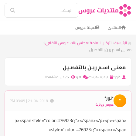
منتديات عروس
المنتدى
مجلة عروس
الرئيسية
الأركان العامة
مجلس بنات عروس الثقافي
معنـى اسـم ريـن بالتفصـيل
معنـى اسـم ريـن بالتفصـيل
*نور*
21-04-2018
0 رد
3,175 مشاهدة
*نور*
*
21-04-2018 | 03:05 PM
عروس برونزية
<p><span style="color: #76923c;"></span></p><p><span
style="color: #76923c;"><span></span>