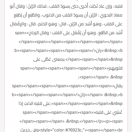
قلبه ، وإن عاد نُكِتت أُخرى حتى يسودّ القلب ، فذلك الرَّيْنُ ؛ وقال أَبو
معاذ النحوي : الرَّيْن أَن يسودّ القلب من الذنوب ، والطَّبَع أَن يُطْبَع
على القلب ، وهو أَشد من الرَّيْن ، قال : وهو الختم ، قال : والإِقْفال
أَشد من الطَّبْع ، وهو أَن يُقْفَل على القلب ؛ وقال الزجاج<span>
</span><span></span><span></span><span></span>
:&nbsp;<b>رانَ</b><span></span><span></span><span>
</span><span></span>&nbsp;بمعنى غَطَّى على
قلوبهم<span></span><span></span><span></span>
<span></span> .&nbsp;
يقال<span></span><span></span><span></span><span>
</span> :&nbsp;<b>رَانَ</b><span></span><span></span>
<span></span><span></span>&nbsp;على قلبه الذنبُ إذا
غُشِيَ على قلبه<span></span><span></span><span>
</span><span></span> .&nbsp;</span></p><p><span
style="color: #76923c;"><span></span><br>وفي حديث