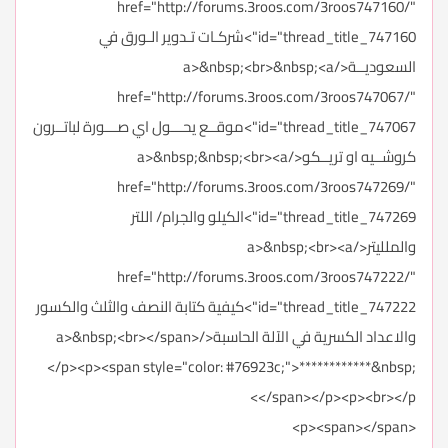
href="http://forums.3roos.com/3roos747160/"
id="thread_title_747160">شركـات تـدوير الـورق في
السعوديــة</a>&nbsp;<br>&nbsp;<a
href="http://forums.3roos.com/3roos747067/"
id="thread_title_747067">موقــع يحـــول اي صـــورة لباتــرون
كروشــيه او تريــكو</a>&nbsp;&nbsp;<br><a
href="http://forums.3roos.com/3roos747269/"
id="thread_title_747269">الكيلو والجرام/ اللتر
والملليتر</a>&nbsp;<br><a
href="http://forums.3roos.com/3roos747222/"
id="thread_title_747222">كيفية كتابة النصف والثلث والكسور
والاعداد الكسرية في الآلة الحاسبة</a>&nbsp;<br></span>
</p><p><span style="color: #76923c;">************&nbsp;
</span></p><p><br></p>
<p><span></span>