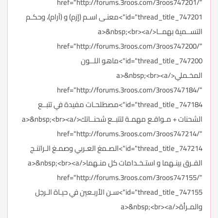
href="http://forums.3roos.com/3roos747201/"
id="thread_title_747201">معنـى اسـم (إرَم) و (آرام)، وحكـم
التســمية بهمــا</a>&nbsp;<br><a
href="http://forums.3roos.com/3roos747200/"
id="thread_title_747200">ماهو اللــون
المخـملي</a>&nbsp;<br><a
href="http://forums.3roos.com/3roos747184/"
id="thread_title_747184">مصطلحـات مفيدة في تتبــع
الشحنات + مـواقـع مهمـة لتتبــع شحنــاتك</a>&nbsp;<br><a
href="http://forums.3roos.com/3roos747214/"
id="thread_title_747214">الصـمغ العـربي وصمـغ الـراتنـج
الفـرق بينـهما و استـخـدامات كل منـهما</a>&nbsp;<br><a
href="http://forums.3roos.com/3roos747155/"
id="thread_title_747155">سـن الأربـعين في حيـاة الـرجل
والمـرأة</a>&nbsp;<br><a