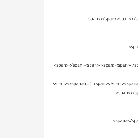
</span></li><li><span style="color: #7f6000;"><span></span>تدفق هواء متعدد الاتجاهات 360<span></span><span></span><span></span><span></span>