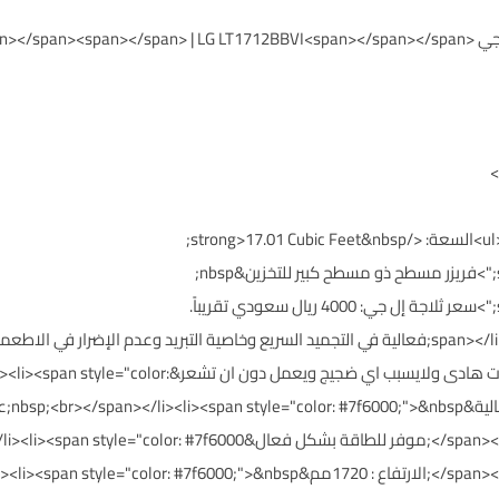
<h2><span style="color: #7f6000;">ثلاجة إل جي span> | LG LT1712BBVI<span></span></span
<span style="color: #7f6000;">&nbsp;ذو صوت هادى ولايسبب اي ضجيج وي