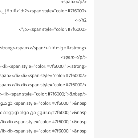
</span></p>
</h2>
<p><span style="color: #7f6000;">
<strong>المواصفات</strong><span></span>
</span></p>
<ul><li><span style="color: #7f6000;"><strong>السعة: </strong>17.01 Cubic Feet&nbsp;
</span></li><li><span style="color: #7f6000;">فريزر مسطح ذو مسطح كبير للتخزين&nbsp;
</span></li><li><span style="color: #7f6000;">سعر ثلاجة إل جي: 4000 ريال سعودي تقريباً.