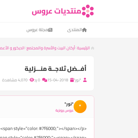
منتديات عروس
المنتدى
مجلة عروس
الرئيسية
أركان البيت والأسرة والمجتمع
الديكور و الأعما
أفــضل ثلاجــة منـــزلية
*نور*
15-04-2018
0 رد
4,070 مشاهدة
*نور*
*
عروس برونزية
<p><span style="color: #7f6000;"></span></p>
<p><span style="color: #7f6000;"><span></span>