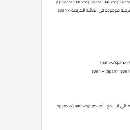
* ادوية مختلفة للحالات كافة ومن اهمها .. حالات الاحتراق ... صلات الالم والصداع ... حالات الربو ... حالات الضغط .. او اي حالة مزمنة موجودة في العائلة الكريمة<span>
* عدة امتار من القماش ( وصنع قطع جاهزة منه ) وتبليلها ووضعها على حواف الابواب والشبابيك .... في حال حصول هجوم كيميائي لا سمح الله<span></span><span>