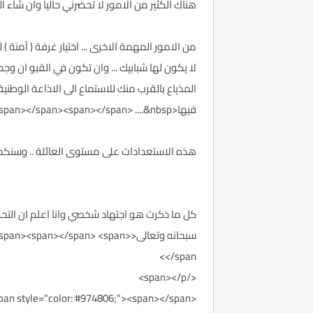
هناك الكثير من الامور لا تحضرني حاليا وان شاء الله يمكن ان نذرها لاحقا<n></span>&nbsp
من الامور المهمة الاخرى ... اختيار غرفة ( آمنة )
لا يكون لها شبابيك ... وان تكون في القبو ان وج
المذياع بالقرب منك للاستماع الى الاذاعة الوطن
فيها<span></span><span></span><span></span><span></span> ....&nbsp;
هذه الاستعدادات على مستوى العائلة .. وسنكمل ان شاء الله باقي الاستعدادات 
كل ما ذكرت هو اجتهاد شخصي وانا اعلم ان التحض
سبحانه وتعالى<></span> <span
</span>
</span></p>
<p><span style="color: #974806;"><span></span>