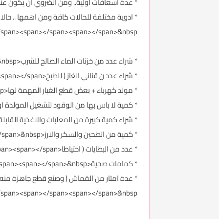
* عدة اسعافات اولية.. ومن الضروي ان يكون عندك فكرة عن كيفية اجراء الاسعاف
/span><span></span><span></span>&nbsp;
* شراء عدد من خزنات الماء الصالح للشرب<span></span><span></span><span></span><span></span>&nbsp;
* شراء عدد ن قناني الغاز ( للطبخ<span></span><span></span><span></span><span></span> )&nbsp;
* مولد كهرباء + بعض قطع الغيار المهمة لها<span></span><span></span><span></span><span></span>&nbsp;
* كمية لا باس بها من الوقود لتشغيل المولدة او للطبخ اذا لزم الامر<an><span></span>&nbsp
* شراء كمية كبيرة من المعلبات والاغذية القابلة للتخزين لفترات مقبولة<n></span>&nbsp
* كمية من الطحين والسكر والارز<span></span><span></span><span></span><span></span>&nbsp;
* عدد من البطايات ( احتياطا<span></span><span></span><span></span><span></span> )&nbsp;
* كمامات صحية<span></span><span></span><span></span><span></span>&nbsp;
/span><span></span><span></span>&nbsp;