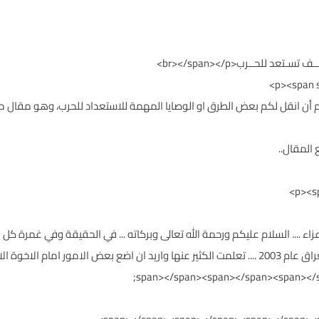
p><span style=;">اخوتي الاعزاء .... السلام عليكم ورحمة الله تعالى وبركاته ... في الحقيقة وفي
عن تجربتي عن الحرب .... حيث عشت احداث غزو العراق عام 2003 .... تعلمت الكثير عنها واريد ان اضع