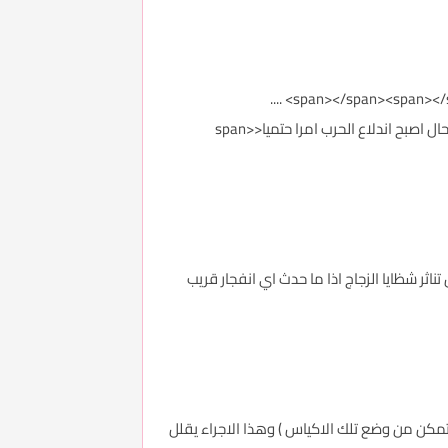
تكملة للموضوع .... اكمل معكم كيفية الاستعداد لاي حرب بشكل جيد .... وهنا ادرج بعض الاجراءات التي يمكن لنا اتخاذها في حال اصبح اندلاع الحرب امرا حتميا<span>
اجراء سيقلل تناثر شظايا الزجاج اذا ما حدث اي انفجار قريب
ل البيت ( لمن يتمكن من وضع تلك الاكياس ) وهذا الاجراء يقلل