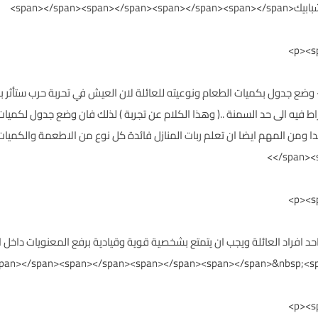
span></span>>
p><span style="color: #974806;">3&nbs;- وضع جدول بكميات الطعام ونوعيته للعائلة لان العيش في تحر
راط فيه الى حد السمنة ..( وهذا الكلام عن تجربة ) لذلك فان وضع جدول لكمي
</span><
p><span style="color: # - يقوم احد افراد العائلة ويجب ان يتمتع بشخصية قوية وقيادية برفع الم