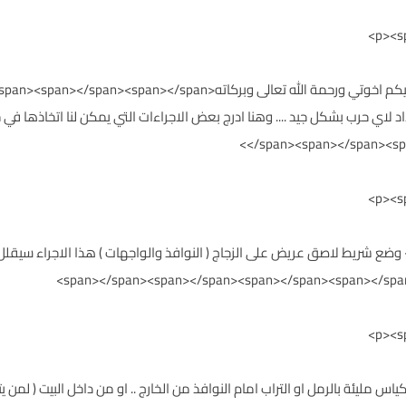
</span><span></span><spa
p><span style="color: #974806;">1&nbs;- وضع شريط لاصق عريض على الزجاج ( النوافذ والواجهات ) هذا ال
p><span style="color: # - وضع أكياس مليئة بالرمل او التراب امام النوافذ من الخارج .. او من داخ