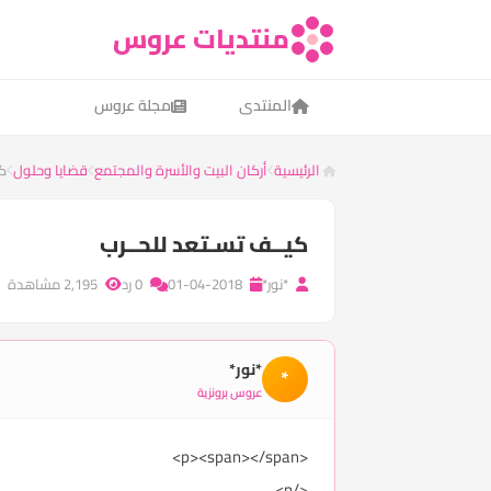
منتديات عروس
المنتدى
مجلة عروس
الرئيسية
أركان البيت والأسرة والمجتمع
قضايا وحلول
كي
كيــف تسـتعد للحــرب
*نور*
01-04-2018
0 رد
2,195 مشاهدة
*نور*
*
عروس برونزية
<p><span></span>
</p>