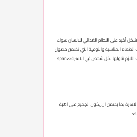
بة حرب ستأثر بشكل أكيد على النظام الغذائي للانسان سواء
ات الطعام المناسبة والنوعية التي تضمن حصول
الجسم على ما يكفيه من الغذاء سيكون مهم جدا ومن المهم ايضا ان تعلم ربات المنازل فائدة كل نوع من الاطعمة والكميات اللازم تناولها لكل شخص في الاسرة<span>
عنويات داخل الاسرة بما يضمن ان يكون الجميع على اهبة