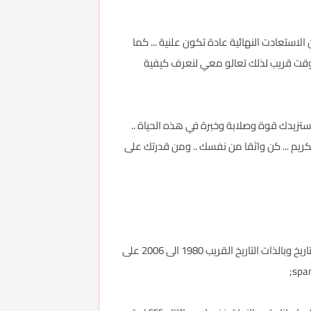
ستعادت النهائية عادة تكون علنية ... كما
قت قريب لذلك تعالو معي لنعرف كيفية
د ستزيدك قوة وصلابة وخبرة في هذه الحياة ..
كريم ... كن واثقا من نفسك .. ومن قدرتك على
لابد ان تقرا عن الحروب والمعارك<span></span><span></span><span></span><span></span>&nbsp;التي حدثت عبر التاريخ وبالذات التاريخ القريب 1980 الى 2006 على