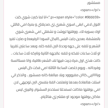
مستشور.
</span></p>
<p><span style="color: #9bbb59;">انا لما كبرت شوي كنت
اقول لامي ابغى اسوي شعري زي صديقتي و بمرة امي قالتلي
اوك بسويه لك.. ووقتها تروشت و نشفتلي امي شعري شوي
بالمنشفة، بعدين جابت البنس (البكل السودا الرفيعه) و صارت تفرد
الشعر و تلفه على جهه وحدة الين تلفه كله. وبعد ساعتين تقريبا
او ثلاث ساعات تفكه و تلفه عالجهه الثانية وتتركه ثلاث ساعات ..
كانت هذي اول مرة جربت فيها لف الشعر طاقية، وانا مستاانسة
وفرحاانه .. ويوم خلصت الساعة الثالثة امي فكت كل البنس
وياااااربي كااان مفرووود وبلا مبالغة كانه مسشور .. واتذكر اني
استلت هالعادة بعدها وتعلمت الفة بنفسي الين توجيهي لان
امي بوقتها ماكانت تسمحلنا نستخدم السشوار، والبيبي ليس
ماكان بوقتها موجود او منتشر زي هالأيام..
</span></p>