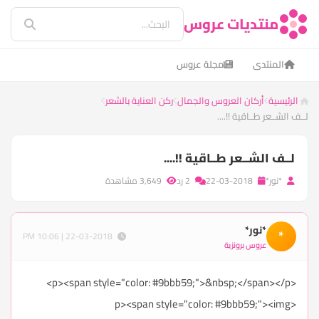
منتديات عروس
المنتدى
مجلة عروس
الرئيسية
أركان العروس والجمال
ركن العناية بالشعر
لــف الشــعر طــاقية !!....
لــف الشــعر طــاقية !!....
*نور*
22-03-2018
2 رد
3,649 مشاهدة
*نور*
*
22-03-2018 | 10:06 PM
عروس برونزية
<p><span style="color: #9bbb59;">&nbsp;</span></p>
<p><span style="color: #9bbb59;"><img