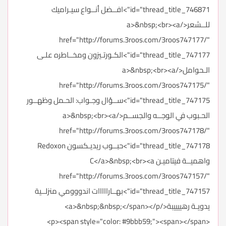
id="thread_title_746871">افــضل أنــواع سيـراميك
للــشعر</a>&nbsp;<br><a
href="http://forums.3roos.com/3roos747177/"
id="thread_title_747177">الكـورتـيزون ومخــاطره علـى
الـحوامل</a>&nbsp;<br><a
href="http://forums.3roos.com/3roos747175/"
id="thread_title_747175">ســؤال وجـواب: الحـمل وظهــور
الحـبوب في الوجــه والجســم</a>&nbsp;<br><a
href="http://forums.3roos.com/3roos747178/"
id="thread_title_747178">حبــوب ريديـكسون Redoxon
واهميــة فيتاميـن C</a>&nbsp;<br><a
href="http://forums.3roos.com/3roos747157/"
id="thread_title_747157">بهــارااااات اندووومي منزلــية
يدويـة رهييييبة</a>&nbsp;&nbsp;</span></p>
<p><span style="color: #9bbb59;"><span></span>