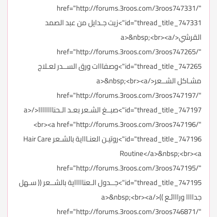
href="http://forums.3roos.com/3roos747331/"
id="thread_title_747331">زيت جـدايل من عبد الصمد
القرشي</a>&nbsp;<br><a
href="http://forums.3roos.com/3roos747265/"
id="thread_title_747265">وصفااات ورق الســدر لعـلاج
مشـاكل الشــعر</a>&nbsp;<br><a
href="http://forums.3roos.com/3roos747197/"
id="thread_title_747197">صبــغ الشـعر بعـد الـحناااااااا</a>
<br><a href="http://forums.3roos.com/3roos747196/"
id="thread_title_747196">روتيـن العنـاااية بالشـعر Hair Care
Routine</a>&nbsp;<br><a
href="http://forums.3roos.com/3roos747195/"
id="thread_title_747195">جــدول الـعناااااية بالشــعر (( سـهل
جداااا ورااائـع ))</a>&nbsp;<br><a
href="http://forums.3roos.com/3roos746871/"