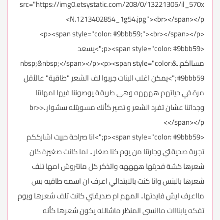
src="https://img0.etsystatic.com/208/0/13221305/il_570x
N.1213402854_1g54.jpg"><br></span></p>
<p><span style="color: #9bbb59;"><br></span></p>
<p><span style="color: #9bbb59;">يسعد
مسااكم..&nbsp;&nbsp;</span></p><p><span style="color:
#9bbb59;">يمكن اغلب البنات جربوا لف الشعر "طاقية" عالأقل
مرة في حياتهم ههههه وهي طريقة يوصوننا فيها امهاتنا
وجداتنا عشان تفرد الشعر و تصير كأنك مسويتله سشوار..<br>
</span></p>
<p><span style="color: #9bbb59;">انا صراحة حبيت اشارككم
تجربة صديقتي وجارتنا من يوم كنا صغار .. لما كانت صغيرة كان
شعرها كشة فديتها ههههه واتذكر كل ماتتروش امها تلف
شعرها بالبنس وانا كنت بالابتدائي اعرف ان اسمه طاقيه بس
مااعرف ايش فايدتها.. المهم ام صديقتي كانت تلف شعرها ويوم
تفكه يابنااات ماانسى المنظر ماشالله يكون شعرها كأنه