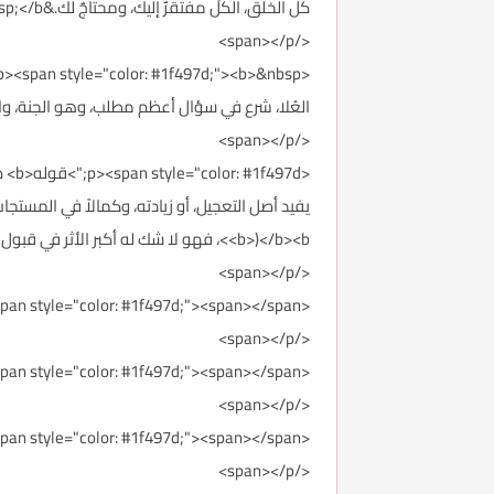
كل الخلق، الكلّ مفتقرٌ إليك، ومحتاجٌ لك.&nbsp;</b>
</span></p>
العُلا، شرع في سؤال أعظم مطلب، وهو الجنة، واستع
</span></p>
<b>)</b><b>، فهو لا شك له أكبر الأثر في قبول وإجابة الدعاء، فحريٌ الاعتناء به أشد العناية، حتى يتكرّم ربنا بإعطائنا ما نرجوه في العاجل والآجل.</b>
</span></p>
<p><span style="color: #1f497d;"><span></span>
</span></p>
<p><span style="color: #1f497d;"><span></span>
</span></p>
<p><span style="color: #1f497d;"><span></span>
</span></p>