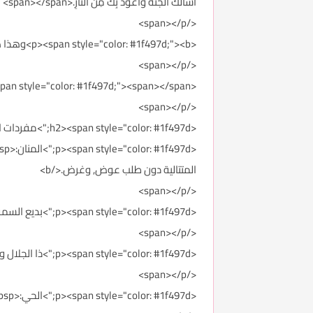
أَسْأَلُكَ الْجَنَّةَ وَأَعُوذُ بِكَ مِنَ النَّارِ.<span></span>
</span></p>
<p><span style="color: #1f497d;"><b>وهذا هو الدعاء الذي ورد في كتب </b><b>الإمام أحمد وأبو داود والترمذي والنسائي وابن ماجه</b><b>.</b><span></span>
</span></p>
<p><span style="color: #1f497d;"><span></span>
</span></p>
<h2><span style="color: #1f497d;">مفردات الدعاء:<span></span></span></h2>
المتتالية دون طلب عوض, وغرض.</b>
</span></p>
<p><span style="color: #1f497d;">بديع السموات والأرض:<b>&nbsp;أي مبدعهما بمعنى مخترعهما ومنشئهما على غير مثال سابق.</b>
</span></p>
<p><span style="color: #1f497d;">ذا الجلال والإكرام:<b>&nbsp;ذو الجلال: صاحب العظمة والكمال والإكرام: هو سعة الفضل، والجود بما ليس له حدود.</b>
</span></p>
<p><span style="color: #1f497d;">الحي:<b>&nbsp;اسم من أسمائه تعالى، وهو الذي له الحياة الدائمة الكاملة المستلزمة لجميع صفات الذات.</b>