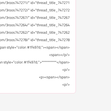
href="http://forums.3roos.com/3roos747278/" id="thread_title_747278">حبوب الروكتان: خصا
<p><span style="color: #1f497d;"><span></span>
</span></p>
<p><span style="color: #1f497d;">**********</span>
</p>
<p><span></span>
</p>