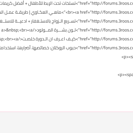
href="http://forums.3roos.com/3roos747264/" id="thread_title_747264">لـون بشـــرة المــولود</a>&nbsp;<br><a
ef="http://forums.3roos.com/3roos747262/" id="thread_title_747262
ئصها، أضرارها، استخداماتها وسعرها</a>&nbsp;</span></p>