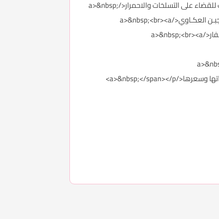
href="http://forums.3roos.com/3roos747271/" id="thread_title_747271">تسلخات تحت الإبط للأطفال + أفضل كريمات للقضاء على التسلخات والاحمرار</a>&nbsp;
<br><a href="http://forums.3roos.com/3roos747272/" id="thread_title_747272">ماهـي العكـاوي | طريقـة عمـل الجبـن العكـاوي</a>&nbsp;<br><a
href="http://forums.3roos.com/3roos747267/" id="thread_title_747267">تسـريع الـزواج بالاستـغفار + ادعيــة للاستــغفار</a>&nbsp;<br><a
hr">كيـف اعـرف ان الـدورة خلصـت</a>&nbsp;<br><a