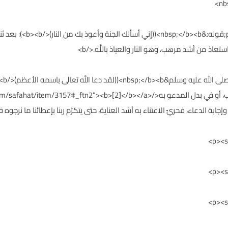
<color: #1f497d;"><b>&nbsp
اذ من أشد مرهب، وهو النار والعياذ باللَّه.</b>
يفيد أصل التعجيل، أو زيادته، وكمالاً في المستجاب، أو في بدل المدعو به</]</b></a