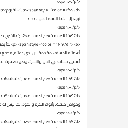
</span></p>
ترجع إلى هذا الاسم الجليل.</b>
</span></p>
<h2><span style="color: #1f497d;">الشرح:</span></h2>
<497d;"><b
أسمائه الحسنى، مقدمة بين يدي دعائه, فجمع بين ا
أسمى مطلب في الدنيا والآخرة, وهو مغفرة الذن
</span></p>
<p><span style="color: #1f497d;">قوله:&nbsp;<b>((يا بديع السموات والأرض)</b><b>): يا خالق ومنشئ السموات والأرض على غير مثال سابق.</b>
</span></p>
وخواصّ خلقك، بأنواع الكرم والجود، بما ليس له حدود
</span></p>