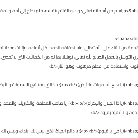
<p><span style="color: #1f497d;">القيوم:<b>&nbsp;اسم من أسمائه تعالى: و هو القائم بنفسه، فلم ي
p><span style="color: #1f>بدأ بمقدمة من الثناء على اللَّه تعالى، واستحقاقه الحمد بكل أنواعه، وإث
لتوسل بالعمل الصالح للَّه تعالى، توسّلاً بما له من الكمالات التي لا تُحصى
وب, واستعاذة من أعظم مرهوب، وهو النار.</b>
<p><span style="color: #1f497d;">قوله:&nbsp;<b>((يا ذا الجلال والإكرام)</><b
، ولا مُقيّد بقيود.</b>
<p><span style="color: #1f497d;">قوله:&nbsp;<b>((يا حي يا قيوم)</b><b>): يا دائم ال