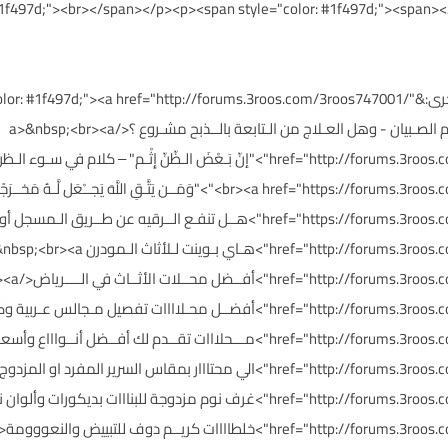
 #1f497d;"><br></span></p><p><span style="color: #1f497d;"><span>
<p><span style="color: #1f497d;">مواضيع أخرى:&<a href="http://forums.3roos.com/3roos747001
id="thread_title_747001">حقــيقة التـابعة/ ام الصـبيان - وهل العـلاج من الـتابعة بالــذبح مشـروع ؟</a>&nbsp;<br><a
roos.com/3roos746826/" id="thread_title_746826
d="thread_title_746738