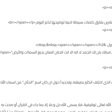
p><span style;">هذا الدعاء الذي اختلف الكثير بصيغته، وتحديداً حول ان كان اسم "الحنّان" من ا
p><span style="color: #1f>أسماء الله تعالى توقيفية، فلا يسمى الله جل وعلا إلا بما جاء في القرآن