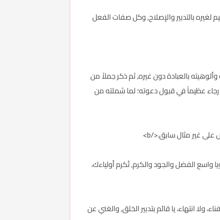
حتج إلى أحد، والمقيم لغيره بالتدبير والإصلاح, وكل صفات الفعل
بات وحدانيته وألوهيته بالعبادة دون غيره, ثم ذكر جملاً من
, رجاء عظيماً في قبول دعوته؛ لما شملته من
b>): يا صاحب العظمة، والكبرياء، والمجد، ويا واسع الفضل والجود والكرم, تُكرم أولياءك،
حياة الذي ليس لك ابتداء، وليس لك فناء، ولا انتهاء، يا قائم بتدبير الخلق, والغني عن