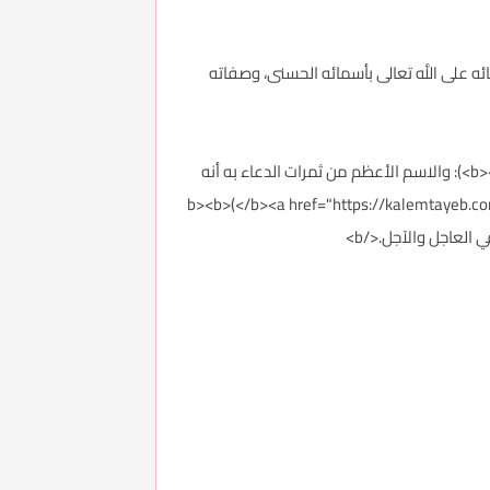
p><span style=";قوله:&nbsp;</b><b>((إني أسألك الجنة وأعوذ بك من النار)</b><b>): بعد ثنائه على اللَّه تعالى بأسمائه الحسنى، وصفاته
<p><span style="color: #1f497d;">قوله<b> صلى الله عليه وسلم&nbsp;</b><b>((لقد دعا اللَّه تعالى باسمه الأعظم)</b><b>): والاسم الأعظم من ثمرات الدعاء به أنه
b><b>(</b><a href="https://kalemtayeb.com/safahat/item/3157#_ftn2"><b>[2>