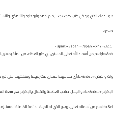
<p><span style="color: #1f497d;">المنان:<b>&nbsp;اسم من أسماء اللَّه تعالى الحسنى, أي كثير العطاء،