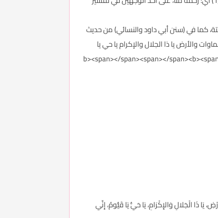
أسماء الله تعالى، وإنما هو صفة فعل، بمعنى: الرحيم، من الحنان بتخفيف النون- وهو الرحمة، قال الله تعالى: {وَحَنَانًا مِنْ لَدُنَّا} (1) أي: رحمة منا، على أحد الوجهين في تفسير
ثابتة، كما في (سنن أبي داود والنسائي) من حديث
اوات والأرض يا ذا الجلال والإكرام يا حي يا
يه وسلم: " لقد دعا الله باسمه الأعظم الذي إذا دعي به أجاب وإذا سئل به أعطى (2</b><span></span><span></span><b><span></span>
تِ وَالأَرْضِ، يَا ذَا الْجَلالِ وَالإِكْرَامِ، يَا حَيُّ يَا قَيُّومُ، إِنِّي