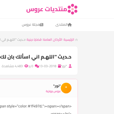
منتديات عروس
المنتدى
مجلة عروس
الرئيسية
الأركان العامة
قضايا دينية
حـديث "اللهـم اني ا
حـديث "اللهـم اني اسألك بان لك ال
*نور*
13-03-2018
0 رد
4,483 مشاهدة
*نور*
*
عروس برونزية
<p><span style="color: #1f497d;"></span></p><p><span style="color: #1f497d;"><span></span>
</span></p>