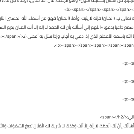
تعالى ب: (الحنان) فإنه لا يثبت، وأما: (المنان) فهو من أسماء الله الحسنى ال
ع داعيا يدعو: «اللهم إني أسألك بأن لك الحمد لا إله إلا أنت المنان بديع السم
قيوم) فقال النبي صلى الله عل
p><sp;">اللَّهُمَّ إِنِّي أَسْأَلُكَ بِأَنَّ لَكَ الْحَمْدَ، لاَ إِلَهَ إِلاَّ أَنْتَ وَحْدَكَ لاَ شَرِيكَ لك الْمَنَّانُ بَدِيعَ السَّمَوَا