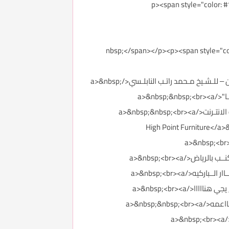
<p><span style="color:
nbsp;</span></p><p><span style="color: #1f497d;">/"
href="http://forums.3roos.com/3roos746948/" id="thread_title_746948">"إنّ بَـعْضَ الـظّنّ إِثْـم" – كلام في سـوء الـظن – للـشـيخ مـحمد راتـب النابلـسي</a>&nbsp;
<br><a href="https://forums.3roos.com/3roos746867/" id="thread_title_746867">"وَمَــن يَتَّـقِ اللَّهَ يَجــْعَل لَّـهُ مَخــرَجًـا"</a>&nbsp;&nbsp;<br><a
href="https://forums.3roos.com/3roos746861/" id="thread_title_746861">هــل تنفـع الــرقيه عن طــريق الـمسجل أو الانتـرنت</a>&nbsp;&nbsp;<br><a
href="http://forums.3">هـاي بـوينت لـلأثاث الـمودرن High Point Furniture</a>&nbsp;<br><a
href="http://forums.3roos.com/3roos746738/" i">أفــضل محــلات الأثــاث في الــــرياض</a>&nbsp;<br><a
href="http://forums.3roos.com/3roos746715/" id="thread_title_746715">أفضــل محـلاااات تفصيل مـجالس عـربية وكنــب بالرياض</a>&nbsp;<br><a
href="http://forums.3roos.com/3roos746665/" id="thread_title_746665">مـــحلااات تقــدم لك أفــضل أنــواااع وأسعــاار الــباركيه</a>&nbsp;<br><a
href="http://forums.3roos.com/3roos746561/" id="thread_title_746561">الي محتااار بمقاس السرير المفرد او المزدوج يجي هنااااا</a>&nbsp;<br><a
href="http://forums.3roos.com/3roos746406/" id="thread_title_746406">غرف نوم مزدوجة للبنااات بديكورات وألوان نااعمه</a>&nbsp;&nbsp;<br><a
href="http://forums.3roos.com/3roos747270/" id="thread_title_747270">خلطاااات كريــم دوف للتبييض والنعووومة</a>&nbsp;<br><a