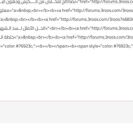
href="http://forums.3roos.com/3roos746929/" id="thread_title_746929">نصاااائح للتخــ
طـنوس</d_title_746899
<f="http://forums.3roos.com/3roos746744/" id="thread_title_746744
ديـاب</46764/" id="thread_title_746764
olor: #76923c;"><b></b></span><b><span style="color: #76923c;">******