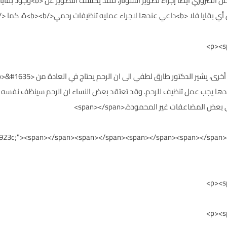
>تشير الدكتورة سوزان عثامنة &nbsp;.
 فعندها يجب عمل تنظيف للرحم. وقد تعتقد بعض النساء ان الرحم سينظف نفسه و
 المضاعفات غير المحمودة.<span></span>
#76923c;"><span></span><span></span><span></span><span></span>