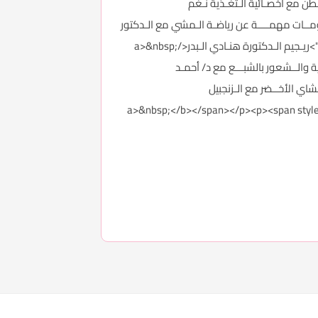
لص من الــــكرش ودهون البــطن مع اخصـائية الـتغـذية نـغم
a>&nbsp;<br></b><b><a href="http://forums.3roos.com/3roos746899/" id="threa">معلومــات مهمــــة عن رياضـة الـمشي مع الـدكتور
مـحمد الـغندور</a>&nbsp;<br></b><b><a href="http://forums.3roos.com/3roos746834/" id="thread_title_746834">ريـجيم الـدكتورة هنـادي الـبدر</a>&nbsp;
br></b><b><a hre">الحــل الأمثل لــسد الـشهية والــشعور بالشبـــع مع د/ أحمـد
a>&nbsp;<br></b><b><a href="http://forums.3roos.com/3roos7">خلطة الـشاي الأخــضر مع الـزنجبيل
a>&nbsp;</b></span></p><p><span style="c>