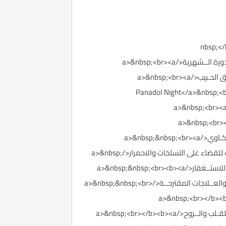
nbsp;</b><b>
href="http://forums.3roos.com/3roos746723/" id="thread_title_746723">أسبــاب نـزول كـتل او قـطع من الـدم مع الـدورة الــشهرية</a>&nbsp;<br><a
href="http://forums.3roos.com/3roos746825/" id="thread_title_746825">تحليـل الشخصيات بــشكل رائــع للدكتور طـارق الحـبيب</a>&nbsp;<br><a
href="https://forums.3roos.com/3roos746868/" id">ماذا يقـول الأطـباء عن بانـادول نـايت Panadol Night</a>&nbsp;<br><a
href="https://forums.3roos.com/3roos746756/" id="thread_title_746">حبــوب دافـلون Daflon لوقـف الــنزيف</a>&nbsp;<br><a
href="http://forums.3roos.com/3roos747275/" id="thread">انا رجـل وصـدري كبيـر ... هل هنـاك حـل؟</a>&nbsp;<br><a
href="http://forums.3roos.com/3roos747273/" id="thread_title_747273">ماهـي العكـاوي | طريقـة عمـل طاجـن العكـاوي</a>&nbsp;&nbsp;<br><a
href="http://forums.3roos.com/3roos747271/" id="thread_title_747271">تسلخات تحت الإبط للأطفال + أفضل كريمات للقضاء على التسلخات والاحمرار</a>&nbsp;
<br><a href="http://forums.3roos.com/3roos747267/" id="thread_title_747267">تسـريع الـزواج بالاستـغفار + ادعيــة للاستــغفار</a>&nbsp;&nbsp;<br><b><a
href="http://forums.3roos.com/3roos747165/" id="thread_title_747165">تأخـــر الحــمل بعـد الطـفل الاول: الأسبــاب والعــلاجات المقترحــة</a>&nbsp;&nbsp;<br>
b><b><a href="http://forums.3roos.com/3roos747254/" id="">قائمـة احتياجـات السفــر</a>&nbsp;<br></b><b><a
href="http://forums.3roos.com/3roos747244/" id="thread_title_747244">الصـلاة الإبراهيمية والصلاة على النبي: نور للقـلب والــروح</a>&nbsp;<br></b><b><a