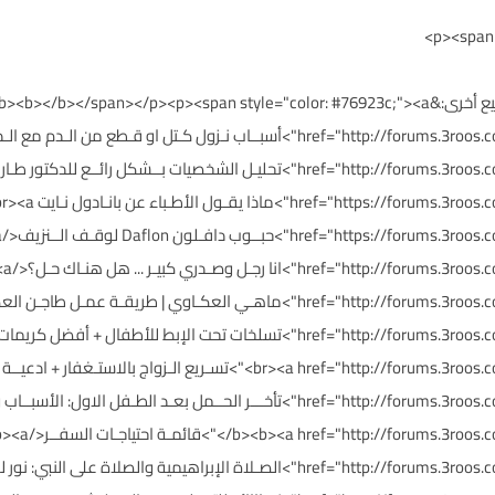
<p><span style="color: #76923c;"><b>مواضيع أخرى:&</b></span></p><p><span style="color: #76923c;"><a
="thread_title_746868
756
_title_747275
</thread_title_747254