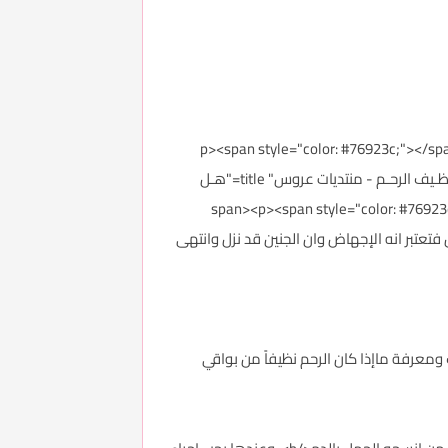
<p><span style="color: #76923c;"></s
pain-menstrual-cramps-tampon-tax-reported-to-HR-900x440.jpg" alt="هـل الإجهـاض في الشـهر الأول يحتـاج الى تنظـيف الرحـم - منتديات عروس" title="هـل
span><p><span style="color: #76923c;">&nbsp;</span></p><p><span:
فتعتبر انه الإجهاض وان الجنين قد نزل وانتهى
العواملة الحموري</b> الى ضرورة <b>الذهاب للطبيب للكشف ومعرفة ماإذا كان الرحم نظيفاً من بواقي