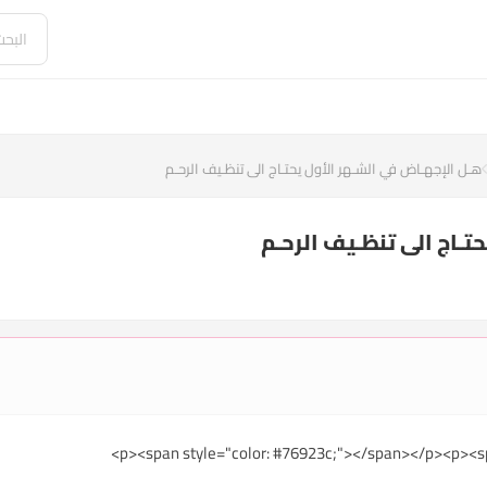
هـل الإجهـاض في الشـهر الأول يحتـاج الى تنظـيف الرحـم
تـاج الى تنظـيف الرحـم