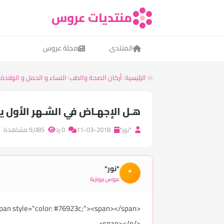
منتديات عروس
المنتدى
مجلة عروس
الرئيسية
أركان الصحة والطب
النساء و الحمل و الولادة
هـل الإجهـاض في الشـهر الأول يح
*نور*
11-03-2018
0 رد
9,085 مشاهدة
*نور*
*
عروس برونزية
<p><span style="color: #76923c;"></span></p><p><span style="color: #76923c;"><span></span>
</span></p>