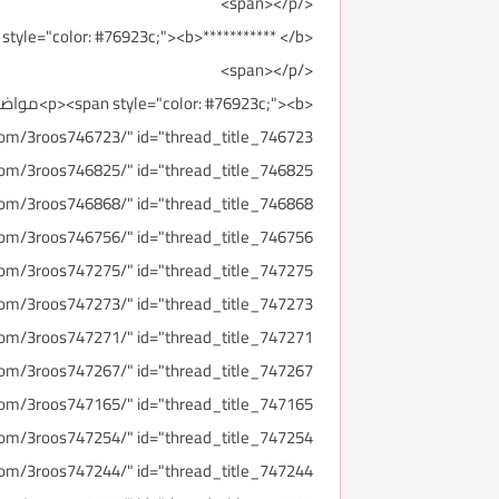
</span></p>
<p><span style="color: #76923c;"><b>*********** </b>
</span></p>