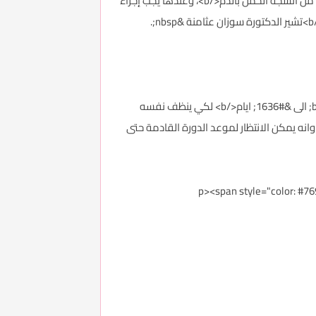
<p><span style="color: #76923c;">&nbsp;و من الضروري أيضا إجراء تصوير السونار، فقد يكشف التصوير عن <b>وجود بقايا من انسجه الحمل بالدم</b>، وعندها يجب إجراء
<p><span style="color: #76923c;">ومن جهة أخرى، يشير الدكتور طارق لطفي الى ان الرحم يحتاج في العادة من <b>&#1635; الى &#1636; ايام</b> لكي ينظف نفسه
انه يمكن الانتظار لموعد الدورة القادمة حتى
<p><span style="color: 