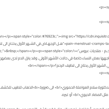
pan></p><span style="color: #76923c;"><img src="https://cdn.inquisi
الإجهـاض في الشـهر الأول يحتـاج الى تنظـيف الرحـم - منتديات عروس"></ style="color
واجهها بعض النساء خاصة في حالات الأشهر الأولى. وقد ينزل الدم لدى بعضهن 
أول يحتاج الى تنظيف الرحم؟<br></span></p>
<p><span style="color: #76923c;"><b>تشير الدكتورة سلام 
ضاد الحيوي</b> أو غيره.