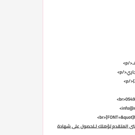
</p>
جاري
</p>
</p>
0549
info@
[FONT=&quot]
ى المتقدم تؤهلك لـلحصول على شهادة