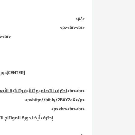
</p>
<p><br><br>
<br>
<br>
[CENTER]دورة التصميم الإعلاني<br>http://www.mharat.ws/home.aspx<br><br><br><br><br>
<br><br>
احترف التصاميم ثنائية وثلاثية الأبع
http://bit.ly/2BVY2aX
</p>
<p>
<p><br><br><br>
إحترف أيضا دورة المونتاج التلفزيوني ومؤثرات