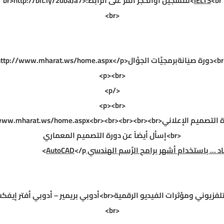
<br>
IELTS
للتسجيل أوالحجز أنقر على الرابط:
<br>
http://bit.ly/2dbaJa7
<br>
دورة صيَانةبرمجيَّات الجوَّال
<br>
</p>
http://www.mharat.ws/home.aspx
<p><br>
</p>
<p><br>
<br>إسأل أيضاً عن دورة التصميم المعماري
اد ... باستخدام أشهر برامج الرَّسم الهندسي
</p>
AutoCAD
 الفيديو الرقمية<br>أدوبي بريمير – أدوبي أفتر إيفكت<br>
<br>