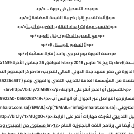
<p>بدء التسجيل في دورة ...
</p>
<p>((آلية تقديم إقرار ضريبة القيمة المضافة ))</p>
<p>
اكتسب مهارات إعداد التقارير الضريبية آلـيــاً
</p>
<p>
مع المدرب
الدكتور/ جلال العبد
</p>
<p>
((
الحضور للرجـــال
))
</p>
<p>
مدة الدورة يوم تدريبي واحد (
فترة مسائية
)
</p>
ــدة
))
<br>
بتاريخ 14 مارس 2018م
<br>
الموافق 26 جمادى الآخرة 1439هـ
لدورة في مقر معهد جدة الدولي العالي للتدريب
<br>
مركز الجمجوم الت
مدة من المؤسسة العامة للتدريب التقني والمهني برقم ( 252264537)
<p>
للتسجيل أو الحجز أنقر على الرابط:
<br>
</p>
http://bit.ly/2I4lB5x
سارنرجو التواصل عبر الجوال أو الواتس أب:
<br>
</p>
992240- 0560268749
لكتروني:
[EMAIL="
info@mharat.com.sa
"]
[/EMAIL]</p>
mharat.com.sa
يل التدريبي لشركة مهارات أنقر على الرابط:
<br>
</p>
http://bit.ly/1xMUg0O
12
مستوى من المبتدئ وحت