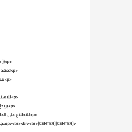
<p>
((
ج
<p>
تعقد ا
<p>
معت
<p>
للاستف
<p>
بريدإ
<p>
للاطلاع على الدل
<p><br><br><br>[CENTER][CENTER]سجل أيضا في برنامج اللغة الإنجليزية العام <br>