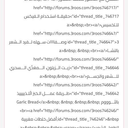
href="http://forums.3roos.com/3roos746717/"
id="thread_title_746717">حقيقـة استـخدام الـفيكس
للـتخسيس</a>&nbsp;<br><a
href="http://forums.3roos.com/3roos746647/"
id="thread_title_746647">3 وصـــفاااات ســهله لــفرد الــشعر
بالنشــا</a>&nbsp; &nbsp;<br><a
href="http://forums.3roos.com/3roos746646/"
id="thread_title_746646">زيــت الــزيتون، الـــمغذّي الـــسحري
للـــشعر والجســـم</a>&nbsp;&nbsp;<br><a
href="http://forums.3roos.com/3roos746642/"
id="thread_title_746642">طــريقة عمــــل الـخبز الّلـذيييييذ
بالثـــوووم Garlic Bread</a>&nbsp; &nbsp; &nbsp;&nbsp;
<br><a href="http://forums.3roos.com/3roos746246/"
id="thread_title_746246">&nbsp;أفضل خلطات مغربية
لتطويل الشعر</a>&nbsp;&nbsp;&nbsp;<span></span>