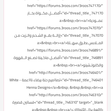
href="https://forums.3roos.com/3roos747170/"
id="thread_title_747170">أفضـــل مكــواة بخــار
عمــودية</a>&nbsp;<br><a
href="https://forums.3roos.com/3roos747070/"
id="thread_title_747070">إزالــة بقــع الشـحم والـزيت مـن
المــلابس بطـرق سهــلة</a>&nbsp;<br><a
href="https://forums.3roos.com/3roos746891/"
id="thread_title_746891">أفضــل ماكـينة لصــنع الــقهوة
والكابوتـشينو</a>&nbsp;<br><a
href="http://forums.3roos.com/3roos746401/"
id="thread_title_746401">تصااميم حنة بيضاء ناااعمة - White
Henna Designs</a>&nbsp; &nbsp;&nbsp;<br><a
href="http://forums.3roos.com/3roos746310/"
id="thread_title_746310" target="_blank">فساتين قصيرة
رااائعة بكل الألواااان</a>&nbsp;&nbsp;<br><a