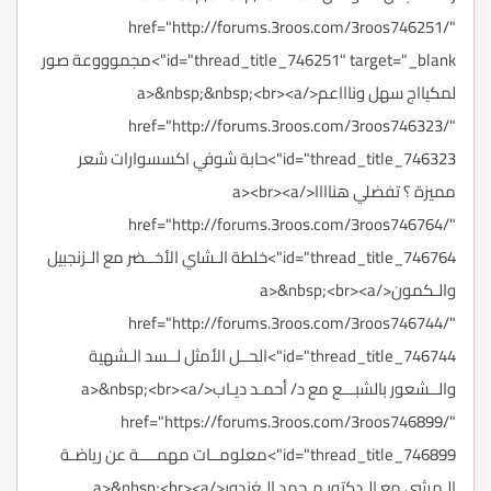
href="http://forums.3roos.com/3roos746251/"
id="thread_title_746251" target="_blank">مجموووعة صور
لمكيااج سهل وناااعم</a>&nbsp;&nbsp;<br><a
href="http://forums.3roos.com/3roos746323/"
id="thread_title_746323">حابة شوفي اكسسوارات شعر
مميزة ؟ تفضلي هناااا</a><br><a
href="http://forums.3roos.com/3roos746764/"
id="thread_title_746764">خلطة الـشاي الأخــضر مع الـزنجبيل
والـكمون</a>&nbsp;<br><a
href="http://forums.3roos.com/3roos746744/"
id="thread_title_746744">الحــل الأمثل لــسد الـشهية
والــشعور بالشبـــع مع د/ أحمـد ديـاب</a>&nbsp;<br><a
href="https://forums.3roos.com/3roos746899/"
id="thread_title_746899">معلومــات مهمــــة عن رياضـة
الـمشي مع الـدكتور مـحمد الـغندور</a>&nbsp;<br><a