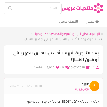
منتديات عروس
المنتدى
مجلة عروس
الرئيسية
أركان البيت والأسرة والمجتمع
أفكار و خبرات
بعـد التــجربة، أيهمــا أفــضل: الفــرن الكهربــائي أو فــرن الغـــاز؟
بعـد التــجربة، أيهمــا أفــضل: الفــرن الكهربــائي
أو فــرن الغـــاز؟
*نور*
26-02-2018
0 رد
13,940 مشاهدة
*نور*
*
26-02-2018 | 04:21 AM
عروس برونزية
<p><span style="color: #8064a2;"></span></p>