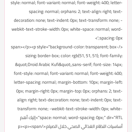
style: normal; font-variant: normal; font-weight: 400; letter-
spacing: normal; orphans: 2; text-align: right; text-
decoration: none; text-indent: 0px; text-transform: none; -
webkit-text-stroke-width: 0px; white-space: normal; word-
spacing: 0px;'>
</span></p><p style="background-color: transparent; box-
sizing: border-box; color: rgb(51, 51, 51); font-family:
&quot;Droid Arabic Kufi&quot;,sans-serif; font-size: 14px;
font-style: normal; font-variant: normal; font-weight: 400;
letter-spacing: normal; margin-bottom: 10px; margin-left:
0px; margin-right: 0px; margin-top: 0px; orphans: 2; text-
align: right; text-decoration: none; text-indent: 0px; text-
transform: none; -webkit-text-stroke-width: 0px; white-
space: normal; word-spacing: 0px;" dir="RTL">إليك أهم
أساسيات النظام الغذائي الصحي خلال الصيام:</p><p><span