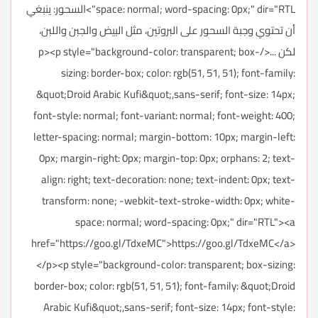
space: normal; word-spacing: 0px;" dir="RTL">السحور: ينبغي
أن تحتوي وجبة السحور على البروتين، مثل البيض والجبن واللبن،
لكن ...</p><p style="background-color: transparent; box-
sizing: border-box; color: rgb(51, 51, 51); font-family:
&quot;Droid Arabic Kufi&quot;,sans-serif; font-size: 14px;
font-style: normal; font-variant: normal; font-weight: 400;
letter-spacing: normal; margin-bottom: 10px; margin-left:
0px; margin-right: 0px; margin-top: 0px; orphans: 2; text-
align: right; text-decoration: none; text-indent: 0px; text-
transform: none; -webkit-text-stroke-width: 0px; white-
space: normal; word-spacing: 0px;" dir="RTL"><a
href="https://goo.gl/TdxeMC">https://goo.gl/TdxeMC</a>
</p><p style="background-color: transparent; box-sizing:
border-box; color: rgb(51, 51, 51); font-family: &quot;Droid
Arabic Kufi&quot;,sans-serif; font-size: 14px; font-style: