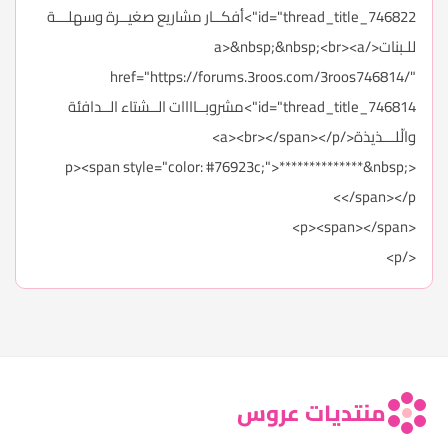
id="thread_title_746822">أفكــار مشاريع صغيــرة وسهلـــة
للـبنات</a>&nbsp;&nbsp;<br><a
href="https://forums.3roos.com/3roos746814/"
id="thread_title_746814">مشروبــاااات الــشتاء الــدافئة
والّلـــذيذة</a><br></span></p>
<p><span style="color: #76923c;">**************&nbsp;
</span></p>
<p><span></span>
</p>
منتديات عروس