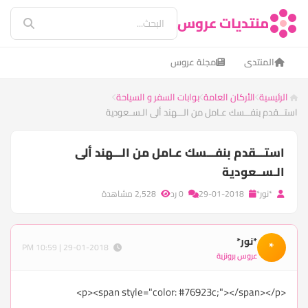
منتديات عروس
المنتدى
مجلة عروس
الرئيسية
الأركان العامة
بوابات السفر و السياحة
استـــقدم بنفـــسك عـامل من الـــهند ألى الـســعودية
استـــقدم بنفـــسك عـامل من الـــهند ألى
الـســعودية
*نور*
29-01-2018
0 رد
2,528 مشاهدة
*نور*
*
29-01-2018 | 10:59 PM
عروس برونزية
<p><span style="color: #76923c;"></span></p>