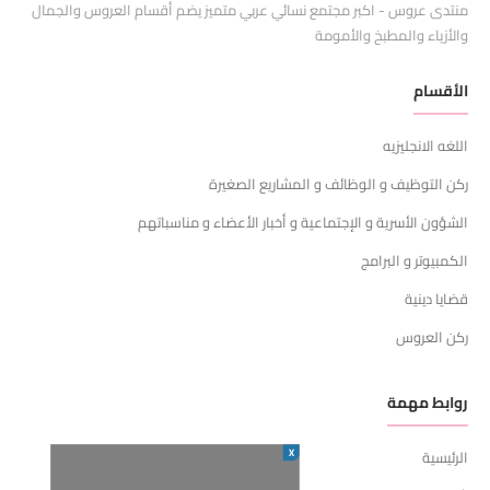
منتدى عروس - اكبر مجتمع نسائي عربي متميز يضم أقسام العروس والجمال
والأزياء والمطبخ والأمومة
الأقسام
اللغه الانجليزيه
ركن التوظيف و الوظائف و المشاريع الصغيرة
الشؤون الأسرية و الإجتماعية و أخبار الأعضاء و مناسباتهم
الكمبيوتر و البرامج
قضايا دينية
ركن العروس
روابط مهمة
X
الرئيسية