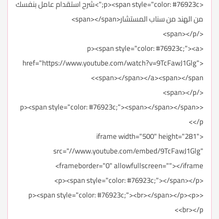
<p><span style="color: #76923c;">شرح استقدام عامل بنفسك
من الهند من سناب المستشار<span></span>
</span></p>
<p><span style="color: #76923c;"><a
href="https://www.youtube.com/watch?v=9TcFawJ1Glg">
<span></span></a><span></span>
</span></p>
<p><span style="color: #76923c;"><span></span></span>
</p>
<iframe width="500" height="281"
src="//www.youtube.com/embed/9TcFawJ1Glg"
frameborder="0" allowfullscreen=""></iframe>
<p><span style="color: #76923c;"></span></p>
<p><span style="color: #76923c;"><br></span></p><p>
<br></p>