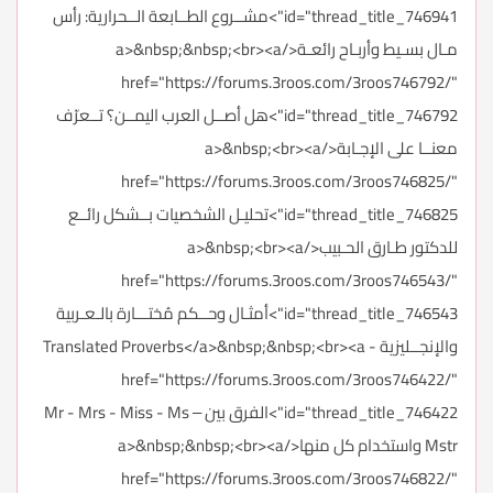
id="thread_title_746941">مشــروع الطــابعة الــحرارية: رأس
مـال بسـيط وأربـاح رائعـة</a>&nbsp;&nbsp;<br><a
href="https://forums.3roos.com/3roos746792/"
id="thread_title_746792">هل أصــل العرب اليمــن؟ تــعرّف
معنــا على الإجـابة</a>&nbsp;<br><a
href="https://forums.3roos.com/3roos746825/"
id="thread_title_746825">تحليـل الشخصيات بــشكل رائــع
للدكتور طـارق الحـبيب</a>&nbsp;<br><a
href="https://forums.3roos.com/3roos746543/"
id="thread_title_746543">أمثـال وحــكم مُختـــارة بالـعـربية
والإنجــليزية - Translated Proverbs</a>&nbsp;&nbsp;<br><a
href="https://forums.3roos.com/3roos746422/"
id="thread_title_746422">الفرق بين Mr - Mrs - Miss - Ms –
Mstr واستخدام كل منها</a>&nbsp;&nbsp;<br><a
href="https://forums.3roos.com/3roos746822/"