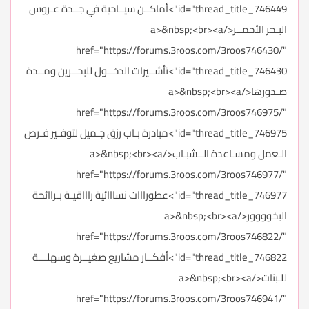
id="thread_title_746449">أماكــن سيــاحية في جــدة عـروس
البـحر الأحمــر</a>&nbsp;<br><a
href="https://forums.3roos.com/3roos746430/"
id="thread_title_746430">تأشــيرات الدخــول للبحــرين ومــدة
صـدورها</a>&nbsp;<br><a
href="https://forums.3roos.com/3roos746975/"
id="thread_title_746975">مبادرة بـاب رزق جـميل لتوفـير فـرص
الـعمل ومسـاعدة الــشبـاب</a>&nbsp;<br><a
href="https://forums.3roos.com/3roos746977/"
id="thread_title_746977">عطورااات نسااائية راااقيـة بـراائحة
البخوووور</a>&nbsp;<br><a
href="https://forums.3roos.com/3roos746822/"
id="thread_title_746822">أفكــار مشاريع صغيــرة وسهلـــة
للـبنات</a>&nbsp;<br><a
href="https://forums.3roos.com/3roos746941/"