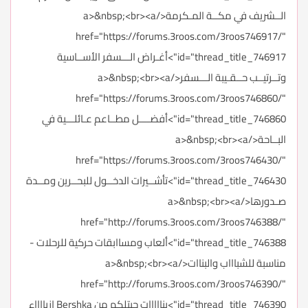
الــشريف في مكــة المـكرمة</a>&nbsp;<br><a
href="https://forums.3roos.com/3roos746917/"
id="thread_title_746917">أغـراض الـــسفر الأســاسية
وتــرتيــب حــقـيبة الـــسفر</a>&nbsp;<br><a
href="https://forums.3roos.com/3roos746860/"
id="thread_title_746860">أفضــــل مطــاعم عـائلـــية في
البــاحة</a>&nbsp;<br><a
href="https://forums.3roos.com/3roos746430/"
id="thread_title_746430">تأشــيرات الدخــول للبحــرين ومــدة
صـدورها</a>&nbsp;<br><a
href="http://forums.3roos.com/3roos746388/"
id="thread_title_746388">ألعاب ومساابقات حركية للرحلات -
مناسبة للشباااب والبناات</a>&nbsp;<br><a
href="http://forums.3roos.com/3roos746390/"
id="thread_title_746390">بنااااات جبتلكم من Bershka ازيااااء