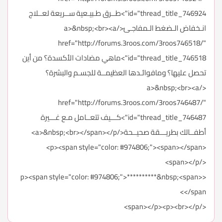
id="thread_title_746924">طــرق طـبيـعية ســريعة لعــلاج
انـخفاض الـضغط الـمفاجـئ</a>&nbsp;<br><a
href="http://forums.3roos.com/3roos746518/"
id="thread_title_746518">ماهي مضادات الأكسدة؟ من أين
تحصل عليها؟ ومافوائـدها العظيمــة للجسـم والبشرة؟
</a>&nbsp;<br><a
href="http://forums.3roos.com/3roos746487/"
id="thread_title_746487">كـــيف تتعــامل مـع غـــيرة
أطفــالك بطريـــقة صحيــحة</a>&nbsp;<br></span></p>
<p><span style="color: #974806;"><span></span>
</span></p>
<p><span style="color: #974806;">**********&nbsp;<span>
</span>
</span></p><p><br></p>