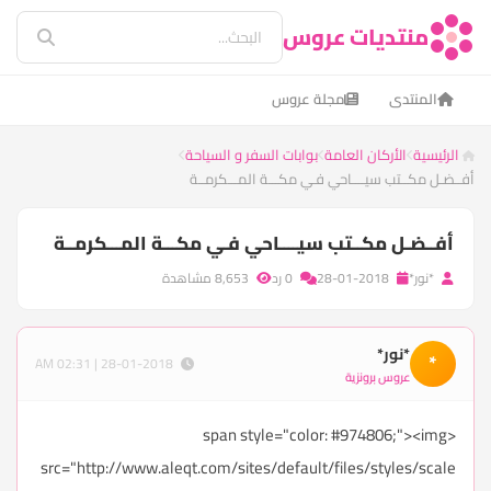
منتديات عروس
المنتدى
مجلة عروس
الرئيسية
الأركان العامة
بوابات السفر و السياحة
أفــضـل مكــتب سيــــاحي فـي مكـــة المـــكرمــة
أفــضـل مكــتب سيــــاحي فـي مكـــة المـــكرمــة
*نور*
28-01-2018
0 رد
8,653 مشاهدة
*نور*
*
28-01-2018 | 02:31 AM
عروس برونزية
<span style="color: #974806;"><img
src="http://www.aleqt.com/sites/default/files/styles/scale