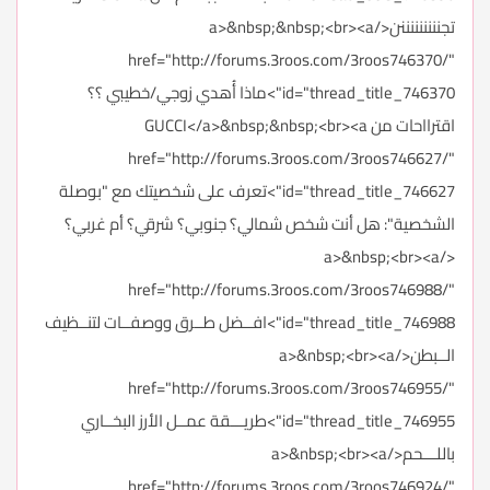
تجنننننننننن</a>&nbsp;&nbsp;<br><a
href="http://forums.3roos.com/3roos746370/"
id="thread_title_746370">ماذا أُهدي زوجي/خطيبي ؟؟
اقترااحات من GUCCI</a>&nbsp;&nbsp;<br><a
href="http://forums.3roos.com/3roos746627/"
id="thread_title_746627">تعرف على شخصيتك مع "بوصلة
الشخصية": هل أنت شخص شمالي؟ جنوبي؟ شرقي؟ أم غربي؟
</a>&nbsp;<br><a
href="http://forums.3roos.com/3roos746988/"
id="thread_title_746988">افــضل طــرق ووصفــات لتنــظيف
الــبطن</a>&nbsp;<br><a
href="http://forums.3roos.com/3roos746955/"
id="thread_title_746955">طريـــقة عمــل الأرز البخــاري
باللـــحم</a>&nbsp;<br><a
href="http://forums.3roos.com/3roos746924/"