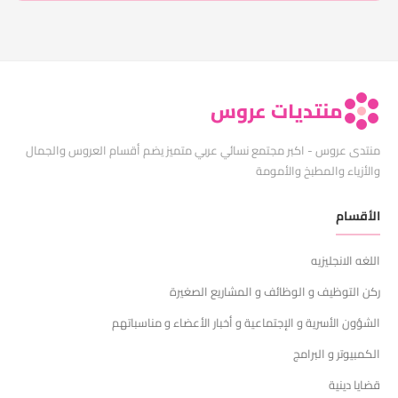
منتديات عروس
منتدى عروس - اكبر مجتمع نسائي عربي متميز يضم أقسام العروس والجمال
والأزياء والمطبخ والأمومة
الأقسام
اللغه الانجليزيه
ركن التوظيف و الوظائف و المشاريع الصغيرة
الشؤون الأسرية و الإجتماعية و أخبار الأعضاء و مناسباتهم
الكمبيوتر و البرامج
قضايا دينية