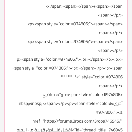
</span><span></span>+<span></span>
</span></p>
<p><span style="color: #974806;"><span></span>
</span></p>
<p><span style="color: #974806;"><span></span>
</span></p>
<p><span style="color: #974806;"><br></span></p><p>
<span style="color: #974806;"><br></span></p><p><span
style="color: #974806;">*********
</span></p>
<p><span style="color: #974806;">مواضيع
أخرى:&nbsp;&nbsp;</span></p><p><span style="color:
#974806;"><a
href="https://forums.3roos.com/3roos746945/"
id="thread_title_746945">افضل فنـــادق قريبـة من الـحرم