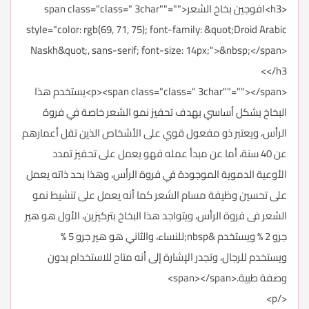
<h3>افوجين بخاخ الشعر<span class="class=" 3char""=""
style="color: rgb(69, 71, 75); font-family: &quot;Droid Arabic
Naskh&quot;, sans-serif; font-size: 14px;">&nbsp;</span>
</h3>
<p><span class="class=" 3char""=""></span>يستخدم هذا
البخاخ بشكل أساسي بهدف تحفيز نمو الشعر خاصة في فروة
الرأس، ويعتبر ذو مفعول قوي على الأشخاص الذين تقل أعمارهم
عن 40 سنة، أما عن مبدأ عمله فهو يعمل على تحفيز تمدد
الأوعية الدموية الموجودة في فروة الرأس، وهذا بحد ذاته يعمل
على تحسين وظيفة مسام الشعر كما أنه يعمل على تنشيط نمو
الشعر فى فروة الرأس، ويتواجد هذا البخاخ بتركيزين، الأول هو هير
جرو 2 % ويستخدم &nbsp;للنساء، والثاني هو هير جرو 5 %
ويستخدم للرجال، وتجدر الإشارة إلى أنه متاح للاستخدام بدون
وصفة طبية.<span></span>
</p>