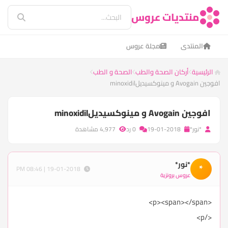
منتديات عروس
المنتدى
مجلة عروس
الرئيسية
أركان الصحة والطب
الصحة و الطب
افوجين Avogain و مينوكسيديلminoxidil
افوجين Avogain و مينوكسيديلminoxidil
*نور*
19-01-2018
0 رد
4,977 مشاهدة
*نور*
*
19-01-2018 | 08:46 PM
عروس برونزية
<p><span></span>
</p>