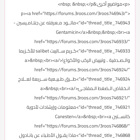
<p>مواضيع أخرى:&nbsp; &nbsp;</p>
<p><a href="https://forums.3roos.com/3roos746943/"
id="thread_title_746943">ماتــود مـعرفته عن جنتـامـيسين -
Gentamicin</a>&nbsp;&nbsp;<br><a
href="https://forums.3roos.com/3roos746933/"
id="thread_title_746933">كـريم ســاليبت salibet للأكـزيما
والـصـدفية .. وتبييض الركب والأكواع!</a>&nbsp;<br><a
href="https://forums.3roos.com/3roos746924/"
id="thread_title_746924">طــرق طـبيـعية ســريعة لعــلاج
انـخفاض الـضغط الـمفاجـئ</a>&nbsp;<br><a
href="https://forums.3roos.com/3roos746921/"
id="thread_title_746921">معلومات وإرشادات لأدوية
كانســتين Canesten</a>&nbsp;<br><a
href="https://forums.3roos.com/3roos746868/"
id="thread_title_746868">ماذا يقـول الأطـباء عن بانـادول