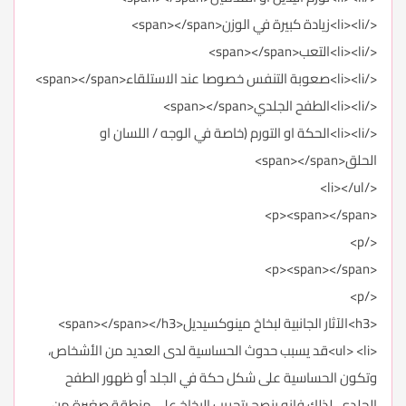
</li><li>زيادة كبيرة في الوزن<span></span>
</li><li>التعب<span></span>
</li><li>صعوبة التنفس خصوصا عند الاستلقاء<span></span>
</li><li>الطفح الجلدي<span></span>
</li><li>الحكة او التورم (خاصة في الوجه / اللسان او
الحلق<span></span>
</li></ul>
<p><span></span>
</p>
<p><span></span>
</p>
<h3>الآثار الجانبية لبخاخ مينوكسيديل<span></span></h3>
<ul> <li>قد يسبب حدوث الحساسية لدى العديد من الأشخاص،
وتكون الحساسية على شكل حكة في الجلد أو ظهور الطفح
الجلدي، لذلك فإنه ينصح بتجريب البخاخ على منطقة صغيرة من