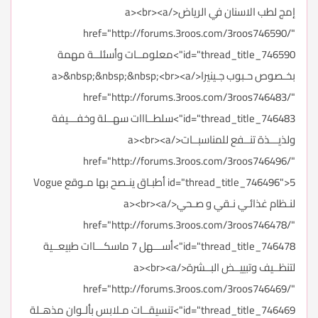
إمج لطب الاسنان في الرياض</a><br><a
href="http://forums.3roos.com/3roos746590/"
id="thread_title_746590">معلومــات وأسئلــة مهمة
بخـصوص حـبوب جـينيرا</a>&nbsp;&nbsp;&nbsp;<br><a
href="http://forums.3roos.com/3roos746483/"
id="thread_title_746483">سلطــااات سهــلة وخفـــيفة
ولذيـــذة تنــفع للمناسبــات</a><br><a
href="http://forums.3roos.com/3roos746496/"
id="thread_title_746496">5 أطبـاق ينـصح بها مـوقع Vogue
لنـظام غذائـي نـقي و صـحي</a><br><a
href="http://forums.3roos.com/3roos746478/"
id="thread_title_746478">أســـهل 7 ماسكـــاات طبيعــية
لتنظــيف وتبييــض البــشرة</a><br><a
href="http://forums.3roos.com/3roos746469/"
id="thread_title_746469">تنسيقــات مـلابس بألـوان مذهـلة