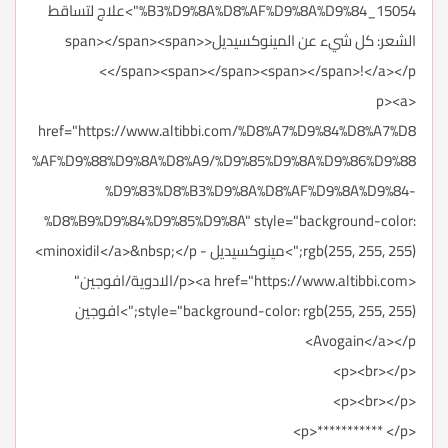
%B3%D9%8A%D8%AF%D9%8A%D9%84_15054">علاج لتساقط
الشعر: كل شيء عن المينوكسيديل<span></span><span>
</span><span></span><span></span>!</a></p>
<p><a
href="https://www.altibbi.com/%D8%A7%D9%84%D8%A7%D8
%AF%D9%88%D9%8A%D8%A9/%D9%85%D9%8A%D9%86%D9%88
%D9%83%D8%B3%D9%8A%D8%AF%D9%8A%D9%84-
%D8%B9%D9%84%D9%85%D9%8A" style="background-color:
rgb(255, 255, 255);">مينوكسيديل - minoxidil</a>&nbsp;</p>
<p><a href="https://www.altibbi.com/الادوية/افوجين"
style="background-color: rgb(255, 255, 255);">افوجين
Avogain</a></p>
<p><br></p>
<p><br></p>
<p>*********** </p>