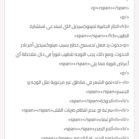
<p><span></span>
</p>
<h3>الاثار الجانبية لمينوكسيديل التي تستدعي استشارة
الطبيب<span></span></h3>
<p>حدوث رد فعل تحسسي خطير بسبب مينوكسيديل أمر نادر
الحدوث. ومع ذلك، يجب التوجه للطبيب فوراً في حال ملاحظة أي
أعراض قوية مما يلي:<span></span>
</p>
<ul> <li>نمو الشعر في مناطق غير مرغوية مثل الوجه و
الجسم<span></span>
</li><li>الدوخة<span></span>
</li><li>سرعة او عدم انتظام ضربات القلب<span></span>
</li><li>الإغماء<span></span>
</li><li>آلام الصدر<span></span>
</li><li>تورم اليدين او القدمين<span></span>