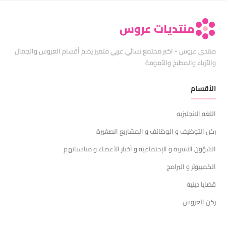
منتديات عروس
منتدى عروس - اكبر مجتمع نسائي عربي متميز يضم أقسام العروس والجمال
والأزياء والمطبخ والأمومة
الأقسام
اللغه الانجليزيه
ركن التوظيف و الوظائف و المشاريع الصغيرة
الشؤون الأسرية و الإجتماعية و أخبار الأعضاء و مناسباتهم
الكمبيوتر و البرامج
قضايا دينية
ركن العروس