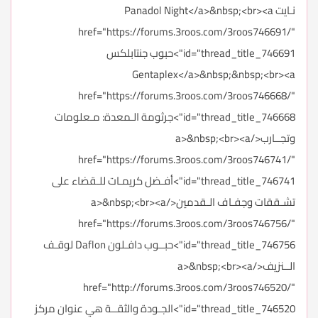
نـايت Panadol Night</a>&nbsp;<br><a
href="https://forums.3roos.com/3roos746691/"
id="thread_title_746691">حبوب جنتابلكس
Gentaplex</a>&nbsp;&nbsp;<br><a
href="https://forums.3roos.com/3roos746668/"
id="thread_title_746668">جرثومة الـمعدة: مـعلومات
وتجــارب</a>&nbsp;<br><a
href="https://forums.3roos.com/3roos746741/"
id="thread_title_746741">أفـضل كريمـات للـقضاء على
تشـققات وجفـاف الـقدمين</a>&nbsp;<br><a
href="https://forums.3roos.com/3roos746756/"
id="thread_title_746756">حبــوب دافـلون Daflon لوقـف
الــنزيف</a>&nbsp;<br><a
href="http://forums.3roos.com/3roos746520/"
id="thread_title_746520">الجـودة والثقــة هي عنوان مركز