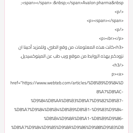
<span></span> :&nbsp;</span>Avalon pharma&nbsp;
</p>
<p><span></span>
</p>
<p><br></p>
<h3>كانت هذه المعلومات من وقع الطبي، وللمزيد أحببنا ان
نزودكم بهذه الروابط من موقع ويب طب عن المينوكسيديل.
</h3>
<p><a
href="https://www.webteb.com/articles/%D8%B9%D9%84%D
8%A7%D8%AC-
%D9%84%D8%AA%D8%B3%D8%A7%D9%82%D8%B7-
%D8%A7%D9%84%D8%B4%D8%B9%D8%B1-%D9%83%D9%84-
%D8%B4%D9%8A%D8%A1-%D8%B9%D9%86-
%D8%A7%D9%84%D9%85%D9%8A%D9%86%D9%88%D9%83%D8