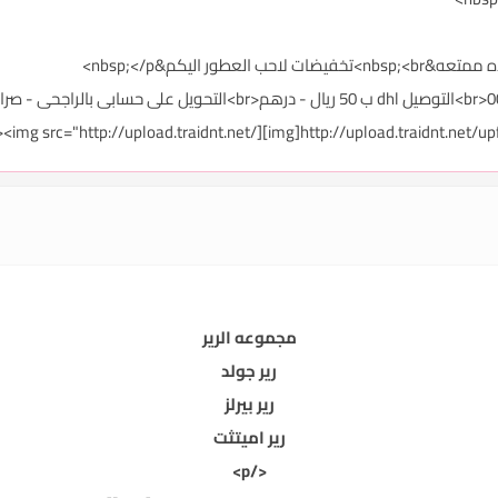
مجموعه الرير
رير جولد
رير بيرلز
رير اميتثت
</p>