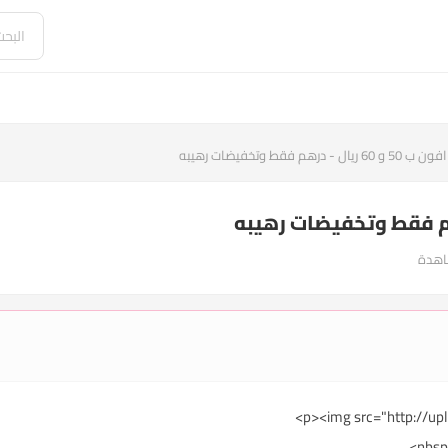
يال - درهم فقط وتخفيضات رهيبه