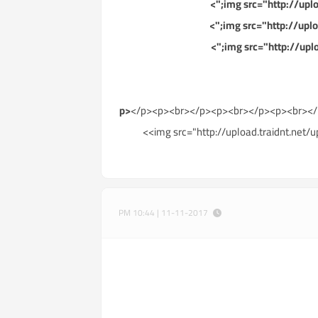
</p><p><br></p><p><br></p><p><br></p>
<img src="http://upload.traidnt.net/
11-11-2017 | 10:44 PM