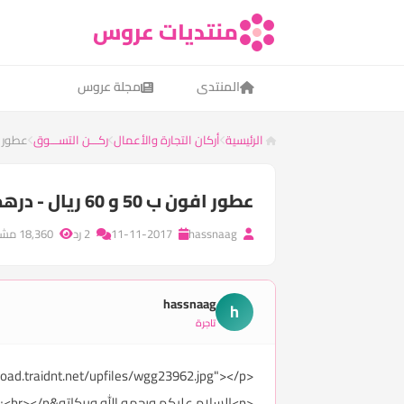
منتديات عروس
المنتدى
مجلة عروس
الرئيسية
أركان التجارة والأعمال
ركـــن التســـوق
عطور افون ب 50 و 60 ر
عطور افون ب 50 و 60 ريال - درهم فقط وتخفيضات رهيبه
hassnaag
11-11-2017
2 رد
18,360 مشاهدة
hassnaag
h
تاجرة
<p><img src="http://upload.traidnt.net/upfiles/wgg23962.jpg"></p>
<p>السلام عليكم ورحمه الله وبركاته&nbsp;<br></p>