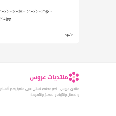
<br></p><p><br><br></p><img
4.jpg">
</p>
منتديات عروس
منتدى عروس - اكبر مجتمع نسائي عربي متميز يضم أقسام
والجمال والأزياء والمطبخ والأمومة