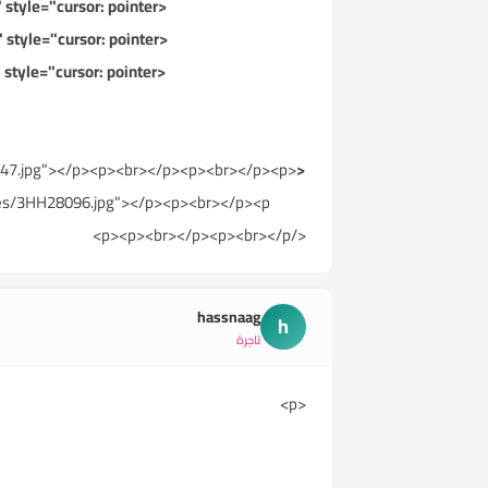
<img src="http://upload.traidnt.net/][img]http://upload.traidnt.net/upfiles/gvK27455.jpg" style="cursor: pointer;">
<img src="http://upload.traidnt.net/][img]http://upload.traidnt.net/upfiles/GD027262.jpg" style="cursor: pointer;">
<img src="http://upload.traidnt.net/][img]http://upload.traidnt.net/upfiles/S4s27407.jpg" style="cursor: pointer;">
8247.jpg"></p><p><br></p><p><br></p><p>
<p>
files/3HH28096.jpg"></p><p><br></p><p>
</p><p><br></p><p><br></p>
hassnaag
h
تاجرة
<p>