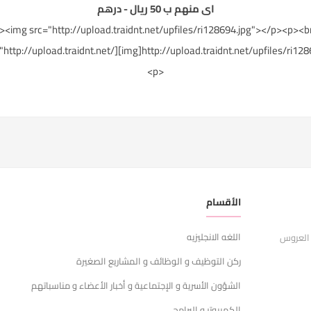
اى منهم ب 50 ريال - درهم
><img src="http://upload.traidnt.net/upfiles/ri128694.jpg"></p><p>
"http://upload.traidnt.net/][img]http://upload.traidnt.net/upfiles/ri12869
<p>
الأقسام
ر
اللغه الانجليزيه
ا
 العروس
ركن التوظيف و الوظائف و المشاريع الصغيرة
ش
الشؤون الأسرية و الإجتماعية و أخبار الأعضاء و مناسباتهم
س
الكمبيوتر و البرامج
ا