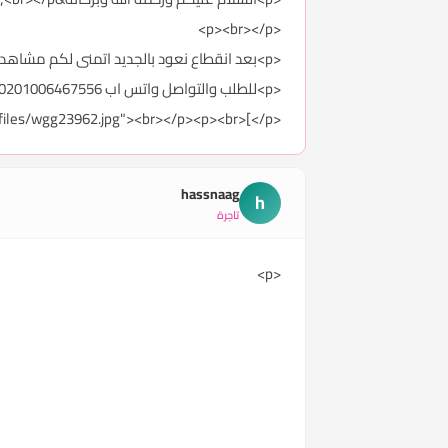
<p><br></p>
<p>بعد انقطاع نعود بالجديد اتمنى لكم مشاهده ممتعه&nbsp;<br>تخفيضات لاحب العطور اليكم&nbsp;</p>
<p>للطلب والتواصل واتس اب 00201006467556<br>التوصيل dhl ب 50 ريال - درهم<br>التحويل على حسابى بالراجحى - صرافه الانصارى<br>اهلا وسهلا<br></p>
<p><img src="http://upload.traidnt.net/][img]http://upload.traidnt.net/upfiles/wgg23962.jpg"><br></p><p><br>[</p>
hassnaag
h
تاجرة
<p>