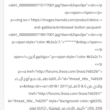
skirt_000000005715177001.jpg?dwn=624px:0px"><br></p>
<p><span></span></p>
<p><img src="https://images.harrods.com/product/dolce-
and-gabbana/embossed-button-jacquard-
skirt_000000005719917001.jpg?dwn=624px:0px"><br></p>
<p><span style="color: #b2a2c7;">********&nbsp;</span>
</p>
<p><span style="color: #b2a2c7;">مواضيع أخرى:</span>
</p>
<p><a href="http://forums.3roos.com/3roos746529/"
id="thread_title_746529">أنــاااقة طفــلك مـع أروع أزيــاء
ولاّدي من D & G لعــام 2017 / 2018</a>&nbsp;<br><a
href="http://forums.3roos.com/3roos746297/"
id="thread_title_746297" style="background-color: rgb(255,
255, 255);">أجمل الأزياء من قوتشثي GUCCI لعام