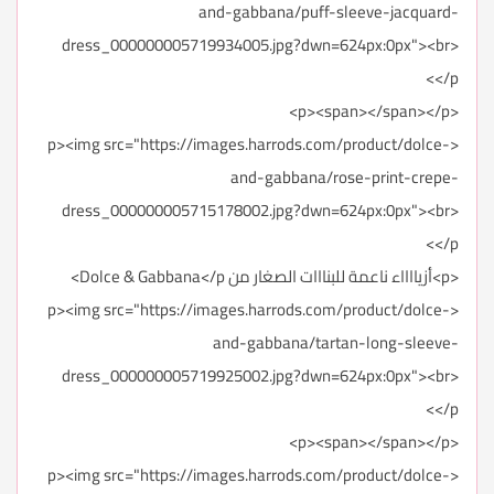
and-gabbana/puff-sleeve-jacquard-
dress_000000005719934005.jpg?dwn=624px:0px"><br>
</p>
<p><span></span></p>
<p><img src="https://images.harrods.com/product/dolce-
and-gabbana/rose-print-crepe-
dress_000000005715178002.jpg?dwn=624px:0px"><br>
</p>
<p>أزيااااء ناعمة للبنااات الصغار من Dolce & Gabbana</p>
<p><img src="https://images.harrods.com/product/dolce-
and-gabbana/tartan-long-sleeve-
dress_000000005719925002.jpg?dwn=624px:0px"><br>
</p>
<p><span></span></p>
<p><img src="https://images.harrods.com/product/dolce-