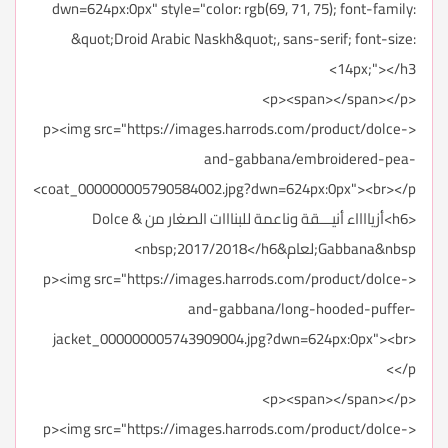
dwn=624px:0px" style="color: rgb(69, 71, 75); font-family:
&quot;Droid Arabic Naskh&quot;, sans-serif; font-size:
14px;"></h3>
<p><span></span></p>
<p><img src="https://images.harrods.com/product/dolce-
and-gabbana/embroidered-pea-
coat_000000005790584002.jpg?dwn=624px:0px"><br></p>
<h6>أزيااااء أنيـــقة وناعمة للبنااات الصغار من Dolce &
Gabbana&nbsp;لعام&nbsp;2017/2018</h6>
<p><img src="https://images.harrods.com/product/dolce-
and-gabbana/long-hooded-puffer-
jacket_000000005743909004.jpg?dwn=624px:0px"><br>
</p>
<p><span></span></p>
<p><img src="https://images.harrods.com/product/dolce-