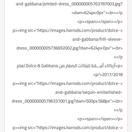
and-gabbana/printed-dress_000000005763787003.jpg?
dwn=624px:0px"><br></p>
<p><span></span></p>
<p><img src="https://images.harrods.com/product/dolce-
and-gabbana/frill-sleeve-
dress_000000005736692002.jpg?dwn=624px:0px"><br>
</p>
<p>أزيااااء أنيـــقة للبنااات الصغار من Dolce & Gabbana لعام
2017/2018</p>
<p><img src="https://images.harrods.com/product/dolce-
and-gabbana/sequin-embellished-
dress_000000005796331001.jpg?dwn=500px:568px"><br>
</p>
<p><span></span></p>
<p><img src="https://images.harrods.com/product/dolce-