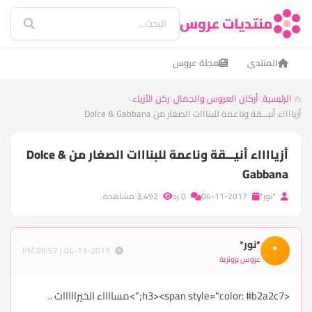
منتديات عروس
المنتدى
مجلة عروس
الرئيسية
أركان العروس والجمال
ركن الأزياء
أزيااااء أنيـــقة وناعمة للبنااات الصغار من Dolce & Gabbana
أزيااااء أنيـــقة وناعمة للبنااات الصغار من Dolce &
Gabbana
*نور*
04-11-2017
0 رد
3,492 مشاهدة
*نور*
*
04-11-2017 | 09:57 PM
عروس برونزية
<h3><span style="color: #b2a2c7;">مسااااء الخيرااااات ..