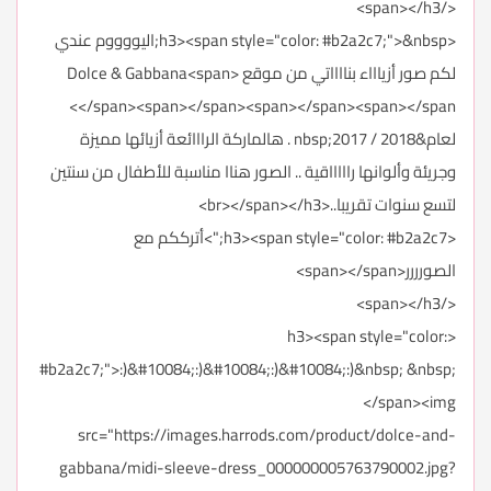
</span></h3>
<h3><span style="color: #b2a2c7;">&nbsp;اليووووم عندي
لكم صور أزياااء بنااااتي من موقع Dolce & Gabbana<span>
</span><span></span><span></span><span></span>
لعام&nbsp;2017 / 2018 . هالماركة الرااائعة أزيائها مميزة
وجريئة وألوانها راااااقية .. الصور هناا مناسبة للأطفال من سنتين
لتسع سنوات تقريبا..<br></span></h3>
<h3><span style="color: #b2a2c7;">أترككم مع
الصورررر<span></span>
</span></h3>
<h3><span style="color:
#b2a2c7;">:)&#10084;:)&#10084;:)&#10084;:)&nbsp; &nbsp;
</span><img
src="https://images.harrods.com/product/dolce-and-
gabbana/midi-sleeve-dress_000000005763790002.jpg?