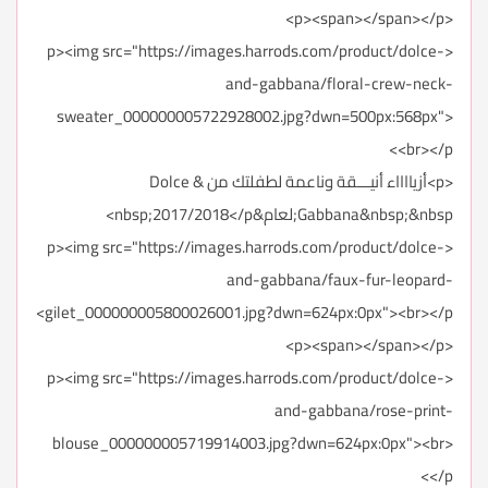
<p><span></span></p>
<p><img src="https://images.harrods.com/product/dolce-
and-gabbana/floral-crew-neck-
sweater_000000005722928002.jpg?dwn=500px:568px">
<br></p>
<p>أزيااااء أنيـــقة وناعمة لطفلتك من Dolce &
Gabbana&nbsp;&nbsp;لعام&nbsp;2017/2018</p>
<p><img src="https://images.harrods.com/product/dolce-
and-gabbana/faux-fur-leopard-
gilet_000000005800026001.jpg?dwn=624px:0px"><br></p>
<p><span></span></p>
<p><img src="https://images.harrods.com/product/dolce-
and-gabbana/rose-print-
blouse_000000005719914003.jpg?dwn=624px:0px"><br>
</p>