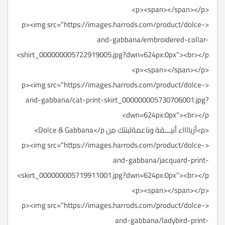
<p><span></span></p>
<p><img src="https://images.harrods.com/product/dolce-
and-gabbana/embroidered-collar-
shirt_000000005722919005.jpg?dwn=624px:0px"><br></p>
<p><span></span></p>
<p><img src="https://images.harrods.com/product/dolce-
and-gabbana/cat-print-skirt_000000005730706001.jpg?
dwn=624px:0px"><br></p>
<p>أزيااااء أنيـــقة وناعمةلبنتك من Dolce & Gabbana</p>
<p><img src="https://images.harrods.com/product/dolce-
and-gabbana/jacquard-print-
skirt_000000005719911001.jpg?dwn=624px:0px"><br></p>
<p><span></span></p>
<p><img src="https://images.harrods.com/product/dolce-
and-gabbana/ladybird-print-