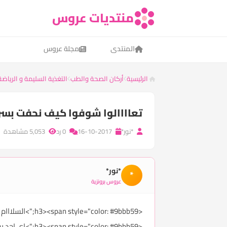
منتديات عروس
المنتدى
مجلة عروس
الرئيسية
أركان الصحة والطب
التغذية السليمة و الرياضة
تعاااالوا شوفوا كيف نحفت بسرر
*نور*
16-10-2017
0 رد
5,053 مشاهدة
*نور*
*
عروس برونزية
<h3><span style="color: #9bbb59;">السلااام عليكم ورحمة الله وبركاته</span></h3>
<olor: #9bbb59