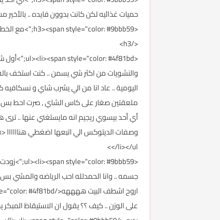
حميات غذائيه لكن كانت بدوون فايده .. بالأخير مشيت ع
<h3><span style="color: #9bbb59;">مع الخطوااات :</span>
</h3>
اليومية .. عاد انا من الي يشرب شاي و نسكافيه
أي أحد بيسوي ريجيم انه مايستغني عنها .. ترى 
</li></ul>
<: #9bbb59
على الوزن .. كيف ؟؟ يقول ان الاستيقاظ المبكر