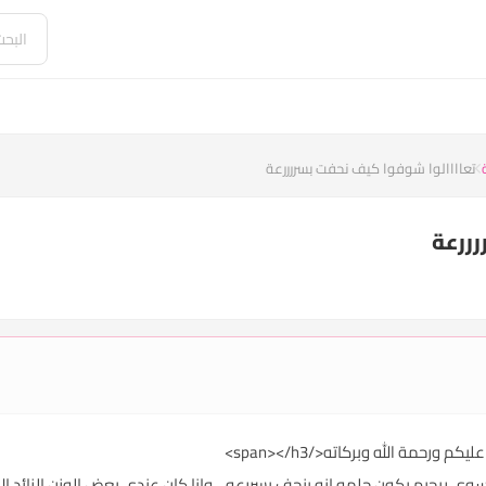
تعاااالوا شوفوا كيف نحفت بسررررعة
ررعة
h3><span style="c;">اي احد يسوي ريجيم يكون حلمه انه ينحف بسررعه .. وانا كان عندي بعض الوزن