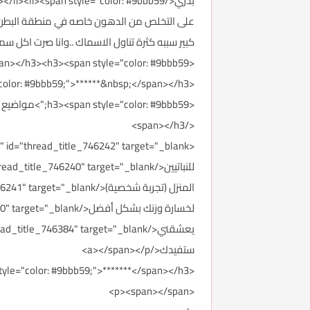
على التخلص من الدهون خاصه في منطقة البطن وا
كبير سببه كثرة تناول الاسماك ..وانا صرت اكل سمك
<h3><span style="color: #9bbb59;"><br></span></h3><h3><span style="color: #9bbb59;">أتمنى تستفيدووون و دعواااتكم :)&nbsp;<br></span></h3>
<h3><span style="color: #9bbb59;">******&nbsp;</span></h3>
<h3><span style="color: #9bbb59;">مواضيع أُخرى:
</span></h3>
ستفيدك</a></span></p>
<h3><span style="color: #9bbb59;">*******</span></h3>
<p><span></span>