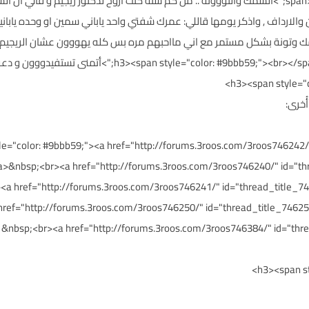
لارداف , واذكر يومها قاللي: عمرك شفتي واحد ياباني سمين او وحده ياباني
 وتونة بشكل مستمر مع اني مااحبهم مره بس كله يهووون عشان الريجيم هههههه</ul