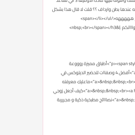
بدري</span></li><li><span style="color: #9bbb59;">السمك والتووونة .. من كم سنه كنت اروح لدكتور ريجيم و قالي ان السمك والتونة فيها مادة الأوميغا 3 الي تساعد
ه عندها بطن وارداف ؟؟ قلت لا قال هذا بشكل
span></li></>
<p><span style="color: #9bbb59;"><a href="http://forums.3roos.com/3roos746242/" id="thread_title_746242" target="_blank">أطباق مميزة روووعة
للنباتيين</a>&nbsp;<br><a href="http://forums.3roos.com/3roos746240/" id="thread_title_746240" target="_blank">أفضل 4 وصفاات لتحضير الديتوكس في
المنزل (تجربة شخصية)</a>&nbsp;&nbsp;<br><a href="http://forums.3roos.com/3roos746241/" id="thread_title_746241" target="_blank">ماعليكِ معرفته
لخسارة وزنك بشكل أفضل</a>&nbsp;&nbsp;<br><a href="http://forums.3roos.com/3roos746250/" id="thread_title_746250" target="_blank">كيف أجعل زوجي
يعشقني</a>&nbsp; &nbsp;<br><a href="http://forums.3roos.com/3roos746384/" id="thread_title_746384" target="_blank">نصااائح مطبخية ذكية و مجررربة