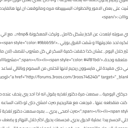
لى بعض الامور والخطوات البسييييطه مرره وماتوقعت ان لها هالفايده الكبيره ..&n></h3
<><span style="color: #4f81bd
 كثير خلال اليوم , عشان كذا خففت كمية السكر في كل مشروب للنصف (لان ماا
ملعقتين صغار على كاس الشاي , صرت ا
هي حتى مفيدة للي مايسوون ريجيم لانها تتخلص من السموم وبالتالي تساعد ان
ul><li><span style="color;">زودت حركتي اليومية ... سمعت مرة دكتور تغذيه يقول انه اذا احد ي
اروح اشطف البيت ههههه</span></li><li><span style="color: #4f81bd;">صرت اصحى بد
 يخلي الجسم يبدا عملية الحرق بدري, فجسمك يحرق اكثر خلال النهاار و يضعف 