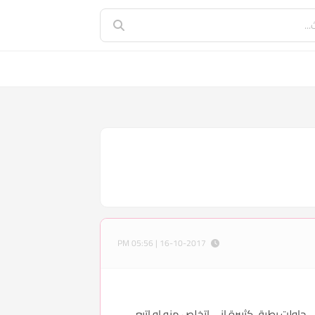
16-10-2017 | 05:56 PM
 الزائد الي حاولت بطرق كثييرة اني اتخلص منه او اتبع