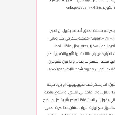
nbsp;</spa>
ul><li;">أول شي سويته ابتعدت عن الخبز بشكل كاامل , وتركت المعكرونة &nbsp;.. مع اني بصراحه ماكنت اصدق أحد لما يقول ان الخبز
والنشويات من اكثر شي يسمن .. كنت استخف بالفكره لحد ماجربتهااا و شفت الفرق بوزني ..</span></li><li><span style="color: #9bbb59;">خففت سكر في مشروباتي
حبها بدون سكر) , يعني بدال ماكنت احط
حط بس ملعقه وحدة..</span></li><li><span style="color: #4f81bd;">مشروباااات الديتوكس ياجمااااعة لها تأثير واااضح وأنصح
ها تنحف الجسم بسرعه ... واذا تبين تشوفين
وصفات الديتوكس الي اتبعها اضغطي هناااااا <a href="http://forums.3roos.com/3roos746240/" target="_blank">(وصفات ديتكوس مجرربة شخصياا)</a></span>
بي ينحف عنده حلين : اما يسكر فمه ههههههه او يزود حركة
جسمه .. وانا الحمدلله احب الرياضه والمشي بس كنت منقطعه عنها .. فرجعت مع هالريجيم صرت امشي حتى لو كانت الساعه 12 بالليل .. واذا مامداني امشي او اسوي رياضه
ري ... بمره سمعت دكتور تغذية ثاني يقول ان الاستيقاظ المبكر يأثر بشكل واااضح
هالحرق مع نهاية النهار ..عشان كذا صرت اصحى