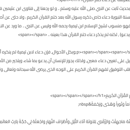
د بحديث ثابت عن النبي صلى الله عليه وسلم .. و لو رجعنا إلى فتاوى ابن عثيمي
ة النبوية دعاء خاص ذكره رسول الله بعد ختم القرآن الكريم ، ولا حتى عن أص
هو منسوب لشيخ الإسلام ابن تيمية رحمه الله وليس عن النبي .. ما ورد عن ال
لكنه لم يذكر دعاء ختم القرآن هذا بعينه .. <span></span>
<p><span></span><span></span><span></span><span></span>&nbsp;وبكل الأحوال,
 على تعيين دعاء معين, ولذلك يجوز للإنسان أن يدعو بما شاء، ويتخير من ال
 وطلب التوفيق لفهم القرآن الكريم على الوجه الذى يرضى الله سبحانه وتعالى 