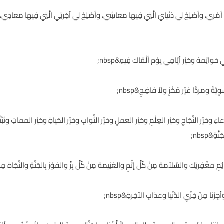
ُوَ عِصْمَةُ أَمْرِي، وَأَصْلِحْ لِي دُنْيَايَ الَّتِي فِيهَا مَعَاشِي، وَأَصْلِحْ لِي آخِرَتِي الَّتِي فِيهَا مَعَادِ
ِ وَخَيْرَ الدُّعَاءِ وَخَيْرَ النَّجَاحِ وَخَيْرَ العِلْمِ وَخَيْرَ العَمَلِ وَخَيْرَ الثَّوَابِ وَخَيْرَ الحَيَاةِ وَخيْرَ المَمَا
ةِ&nbsp;