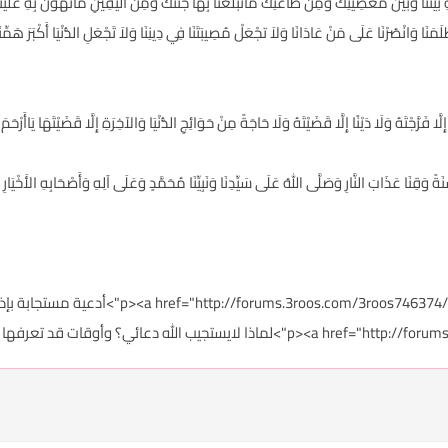
ُولُ بِهِ بَيْنَنَا وَبَيْنَ مَعْصِيَتِكَ وَمِنْ طَاعَتِكَ مَاتُبَلِّغُنَا بِهَا جَنَّتَكَ وَمِنَ اليَقِينِ مَاتُهَوِّنُ بِهِ عَلَيْن
لَمَنَا وَانْصُرْنَا عَلَى مَنْ عَادَانَا وَلاَ تجْعَلْ مُصِيبَتَنَا فِي دِينِنَا وَلاَ تَجْعَلِ الدُّنْيَا أَكْبَرَ هَمِّنَا