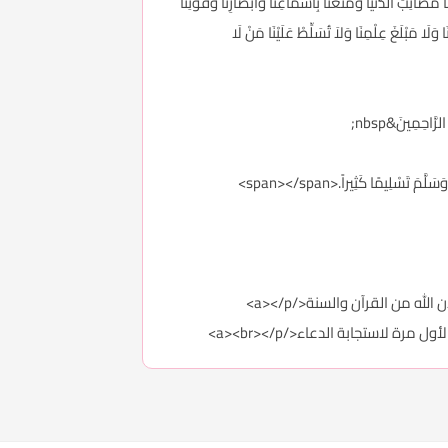
َا مَصَائِبَ الدُّنْيَا وَمَتِّعْنَا بِأَسْمَاعِنَا وَأَبْصَارِنَا وَقُوَّتِنَا
 وَلَا مَبْلَغَ عِلْمِنَا وَلاَ تُسَلِّطْ عَلَيْنَا مَنْ لَا