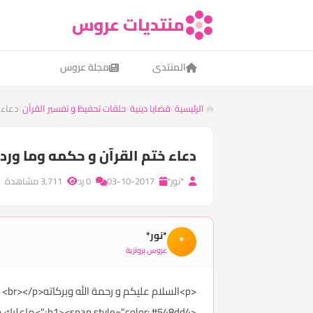
منتديات عروس
المنتدى
مجلة عروس
الرئيسية
قضايا دينية
حلقات تحفيظ و تفسير القرآن
​دعاء
​دعاء ختم القرآن و حكمه وما ورد
*نور*
03-10-2017
0 رد
3,711 مشاهدة
*نور*
*
عروس برونزية
<p>السلام عليكم و رحمة الله وبركاته<br></p>
<h1><span style="color: #548dd4;">ماعليك معرفته عن دعاء ختم القرآن</span></h1>