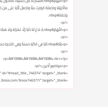
<p>اللَّهُمَّ&nbsp;اقْسِمْ لَنَا مِنْ خَشْيَتِكَ مَاتَح
مَاأَحْيَيْتَنَا وَاجْعَلْهُ الوَارِثَ مِنَّا وَاجْعَلْ ثَأْرَنَا عَلَى مَنْ ظَ
يَرْحَمُنَا&nbsp;
</p>
<p>اللَّهُمَّ&nbsp;لَا تَدَعْ لَنَا ذَنْبًا إِلَّا غَفَرْتَهُ وَلَا هَمَّا إِلَّا فَرَّجْتَهُ وَلَا دَيْنًا إِلَّا قَضَيْتَهُ وَلَا حَاجَةً مِنْ حَوَائِجِ الدُّنْيَا وَالآخِرَةِ إِلَّا قَضَيْتَهَا يَاأَرْحَمَ الرَّاحِمِينَ&nbsp;
</p>
<p>رَبَّنَا&nbsp;آتِنَا فِي الدُّنْيَا حَسَنَةً وَفِي الآخِرَةِ حَسَنَةً وَقِنَا عَذَابَ النَّارِ وَصَلَّى اللهُ عَلَى سَيِّدِنَا وَنَبِيِّنَا مُحَمَّدٍ وَعَلَى آلِهِ وَأَصْحَابِهِ الأَخْيَارِ وَسَلَّمَ تَسْلِيمًا كَثِيراً.<span></span>
</p>
<p>&#10084;&#10084;&#10084;<br></p>
<p>مواضيع أُخرى:</p>
<p><a href="http://forums.3roos.com/3roos746374/" id="thread_title_746374" target="_blank">أدعية مستجابة بإذن الله من القرآن والسنة</a></p>
<p><a href="http://forums.3roos.com/3roos746377/" target="_blank">لماذا لايستجيب الله دعائي؟ وأوقات قد تعرفها لأول مرة لاستجابة الدعاء</a><br></p>