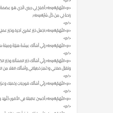
</p>
<p>اللَّهُمَّ&nbsp;أَصْلِحْ لِي دِينِي الَّذِي ه
رَاحَةً لِي مِنْ كُلِّ شَرٍّ&nbsp;
</p>
<p>اللَّهُمَّ&nbsp;اجْعَلْ خَيْرَ عُمْرِي آخِرَهُ وَخَيْرَ عَمَلِي خَوَاتِمَهُ وَخَيْرَ أَيَّامِي يَوْمَ أَلْقَاكَ فِيهِ&nbsp;
</p>
<p>اللَّهُمَّ&nbsp;إِنِّي أَسْأَلُكَ عِيشَةً هَنِيَّةً وَمِيتَةً سَوِيَّةً وَمَرَدًّا غَيْرَ مُخْزٍ وَلاَ فَاضِحٍ&nbsp;
</p>
<p>اللَّهُمَّ&nbsp;إِنِّي أَسْأَلُكَ خَيْرَ المَسْأَلة
وَتَقَبَّلْ صَلاَتِي وَاغْفِرْ خَطِيئَاتِي وَأَسْأَلُكَ العُلَا مِنَ الجَنَّ
</p>
<p>اللَّهُمَّ&nbsp;إِنِّي أَسْأَلُكَ مُوجِبَاتِ رَحْمَتِكَ وَعَزَائِمِ مَغْفِرَتِكَ وَالسَّلاَمَةَ مِنْ كُلِّ إِثْمٍ وَالغَنِيمَةَ مِنْ كُلِّ بِرٍّ وَالفَوْزَ بِالجَنَّةِ وَالنَّجَاةَ مِنَ النَّارِ&nbsp;
</p>
<p>اللَّهُمَّ&nbsp;أَحْسِنْ عَاقِبَتَنَا فِي الأُمُورِ كُلِّهَا، وَأجِرْنَا مِنْ خِزْيِ الدُّنْيَا وَعَذَابِ الآخِرَةِ&nbsp;
</p>