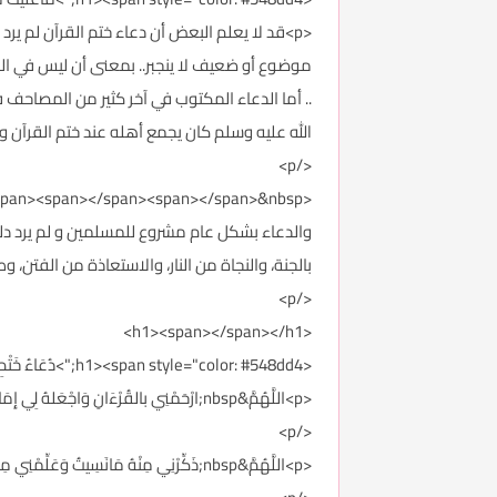
<p>قد لا يعلم البعض أن دعاء ختم القرآن لم ير
موضوع أو ضعيف لا ينجبر.. بمعنى أن ليس في السن
.. أما الدعاء المكتوب في آخر كثير من المصاحف ف
الله عليه وسلم كان يجمع أهله عند ختم القرآن ويدعو) , 
</p>
والدعاء بشكل عام مشروع للمسلمين و لم يرد دليل
بالجنة، والنجاة من النار، والاستعاذة من الفتن،
</p>
<h1><span></span></h1>
<h1><span style="color: #548dd4;">دُعَاءُ خَتْمِ القُرْآنِ الكَريمِ<span></span></span></h1>
<p>اللَّهُمَّ&nbsp;ارْحَمْنِي بالقُرْءَانِ وَاجْعَلهُ لِي إِمَاماً وَنُوراً وَهُدًى وَرَحْمَةً&nbsp;
</p>
<p>اللَّهُمَّ&nbsp;ذَكِّرْنِي مِنْهُ مَانَسِيتُ وَعَلِّمْنِي مِنْهُ مَاجَهِلْتُ وَارْزُقْنِي تِلاَوَتَهُ آنَاءَ اللَّيْلِ وَأَطْرَافَ النَّهَارِ وَاجْعَلْهُ لِي حُجَّةً يَارَبَّ العَالَمِينَ&nbsp;