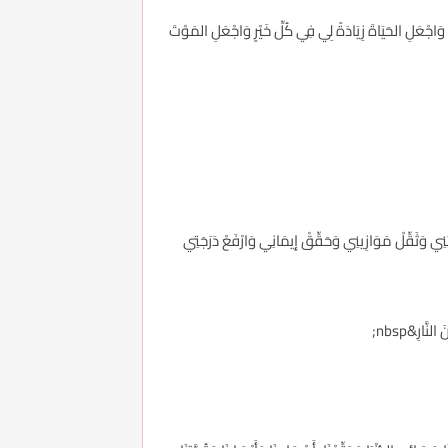
ي، وَاجْعَلِ الحَيَاةَ زِيَادَةً لِي فِي كُلِّ خَيْرٍ وَاجْعَلِ المَوْتَ
تِ وَثَبِّتْنِي وَثَقِّلْ مَوَازِينِي وَحَقِّقْ إِيمَانِي وَارْفَعْ دَرَجَتِي