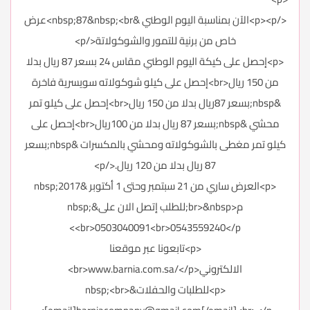
</p><p>الآن بمناسبة اليوم الوطني &nbsp;87&nbsp;<br>عرض
خاص من برنية للتمور والشوكولاتة</p>
<p>إحصل على كيكة اليوم الوطني مقاس 24 بسعر 87 ريال بدلا
من 150 ريال<br>إحصل على كيلو شوكولاته سويسرية فاخرة
&nbsp;بسعر 87ريال بدلا من 150 ريال<br>إحصل على كيلو تمر
محشي &nbsp;بسعر 87 ريال بدلا من 100ريال<br>إحصل على
كيلو تمر مغطى بالشوكولاته ومحشي بالمكسرات &nbsp;بسعر
87 ريال بدلا من 120 ريال.</p>
<p>العرض ساري من 21 سبتمبر وحتى 1 أكتوبر &nbsp;2017
م<br>&nbsp;للطلب إتصل الان على&nbsp;
<br>0503040091<br>0543559240</p>
<p>تابعونا عبر موقعنا
الالكتروني<br>
</p>
www.barnia.com.sa/
<p>للطلبات والحفلات&nbsp;<br>