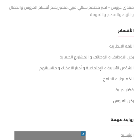
منتدى عروس - اكبر مجتمع نسائي عربي متميز يضم أقسام العروس والجمال
والأزياء والمطبخ والأمومة
الأقسام
اللغه الانجليزيه
ركن التوظيف و الوظائف و المشاريع الصغيرة
الشؤون الأسرية و الإجتماعية و أخبار الأعضاء و مناسباتهم
الكمبيوتر و البرامج
قضايا دينية
ركن العروس
روابط مهمة
X
الرئيسية