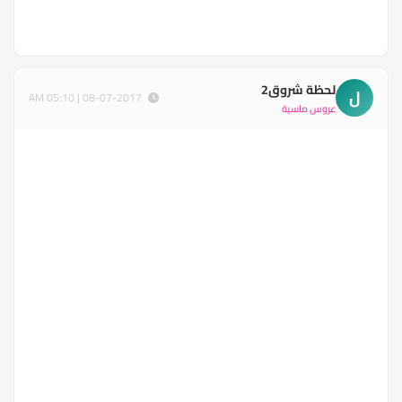
لحظة شروق2
ل
08-07-2017 | 05:10 AM
عروس ماسية