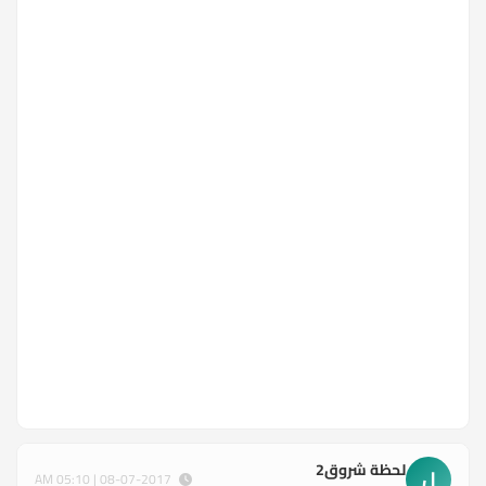
لحظة شروق2
ل
08-07-2017 | 05:10 AM