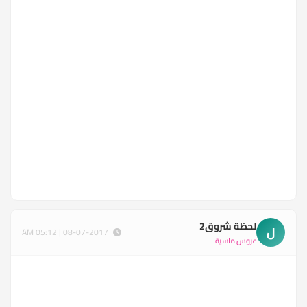
لحظة شروق2
ل
08-07-2017 | 05:12 AM
عروس ماسية