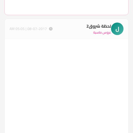
لحظة شروق2
ل
08-07-2017 | 05:05 AM
عروس ماسية