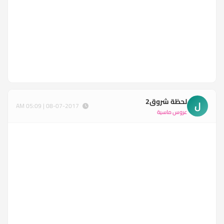
لحظة شروق2
ل
08-07-2017 | 05:09 AM
عروس ماسية