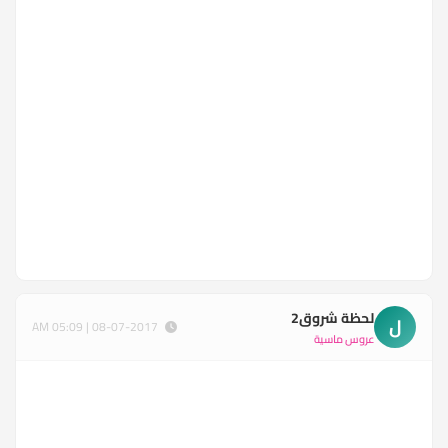
لحظة شروق2
ل
08-07-2017 | 05:09 AM
عروس ماسية