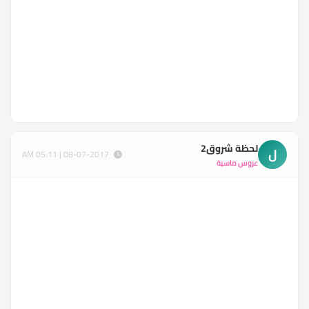
لحظة شروق2
ل
08-07-2017 | 05:11 AM
عروس ماسية