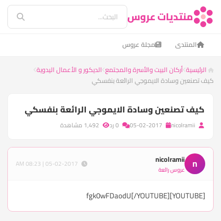
منتديات عروس
المنتدى
مجلة عروس
الرئيسية
أركان البيت والأسرة والمجتمع
الديكور و الأعمال اليدوية
كيف تصنعين وسادة الايموجي الرائعة بنفسكي
كيف تصنعين وسادة الايموجي الرائعة بنفسكي
nicolramii
05-02-2017
0 رد
1,492 مشاهدة
nicolramii
n
05-02-2017 | 08:23 AM
عروس رائعة
[YOUTUBE]fgk0wFDaodU[/YOUTUBE]