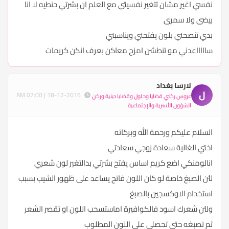
نفسي اغير مشان تتغير نفسيتي مع العلم ان بشرتي حنطيه لا انا
بيضى ولا سمرى
بدي تنصحني بلون يفتحني ويناسبني
ساااااعدني مو تنطشن امزح معاكن بعرف انكن كريمات
لارسا بغداد
ل
18-12-2016 | 07:00 AM
عروس ركني قضايا وحلول وقضايا دينية وركن
الشؤون الأسرية والإجتماعية
السلام عليكم ورحمة الله وبركاته
اختي الغالية سعادة زوجي سعادتي
انالومنكي اضع كريم اساس يفتح بشرتي بدالتغير لون شعري
لئن الصبغ خاصة لو كان اللون فاتح يساعد على ظهور الشيب بسبب
استخدام الاوكسجين بالصبغ
ولئن شعرك اسود فالكوافيرة اماستسحب اللون او تقصر الشعر
ثم تصبغه حتى تحصلي على اللون المطلوب