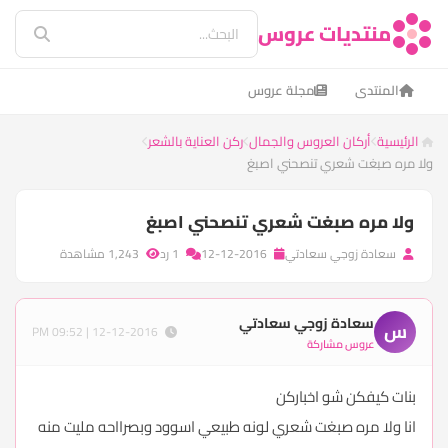
منتديات عروس
المنتدى
مجلة عروس
الرئيسية
أركان العروس والجمال
ركن العناية بالشعر
ولا مره صبغت شعري تنصحني اصبغ
ولا مره صبغت شعري تنصحني اصبغ
سعادة زوجي سعادتي
12-12-2016
1 رد
1,243 مشاهدة
سعادة زوجي سعادتي
س
12-12-2016 | 09:52 PM
عروس مشاركة
بنات كيفكن شو اخباركن
انا ولا مره صبغت شعري لونه طبيعي اسوود وبصرااحه مليت منه