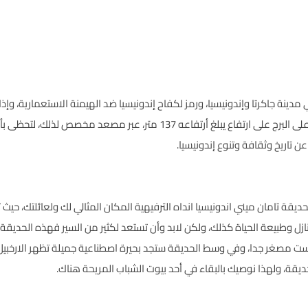
مدينة جاكرتا و
إندونيسيا
، ورمز لكفاح إندونيسيا ضد الهيمنة الاستعمارية، وإذ
بحيث يمكنك تجنبها، وهناك يمكنك الوصول إلى أعلى البرج على ارتفاع يبلغ أرتف
ن تاريخ وثقافة وتنوع
إندونيسيا
.
حديقة تامان ميني
اندونيسيا
انداه الترفيهية المكان المثالي لك ولعائلتك، حي
 مصغر جدا، وفي وسط الحديقة ستجد بحيرة اصطناعية جميلة تظهر الارخبيل ا
ديقة، ولهذا نوصيك بالبقاء في أحد بيوت الشباب المريحة هناك.