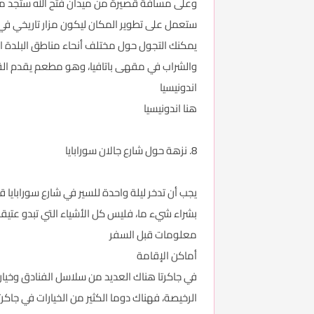
وعلى مسافة قصيرة من ميدان فتح الله ستجد محطة
ستعمل على تطوير المكان ليكون مزار تاريخي في ا
يمكنك التجول حول مختلف أنحاء مناطق البلدة الق
والشراب في مقهى باتافيا، وهو مطعم يقدم القه
اندونيسيا
هنا اندونيسيا
8. نزهة حول شارع جالان سورابايا
يجب أن تدخر ليلة واحدة للسير في شارع سورابايا ق
بشراء شيء ما، فليس كل الأشياء التي تبدو عتيقة 
معلومات قبل السفر
أماكن الإقامة
في جاكرتا هناك العديد من سلاسل الفنادق وخيارا
الرخيصة، فهناك دوما الكثير من الخيارات في جاكرتا