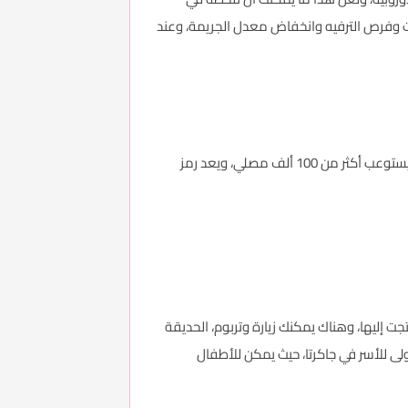
زهات وفرص الترفيه وانخفاض معدل الجريمة، وعند
وجنوب شرق آسيا، والذي تم افتتاحه في عام 1978، ليستوعب أكثر من 100 ألف مصلي، ويعد رمز
ت إليها، وهناك يمكنك زيارة وتربوم، الحديقة
من الأنشطة في الهواء الطلق، وقد افتتحت في عام 2007 لتكون الوجهة الأولى للأسر في جاكرتا، حيث يمكن للأطفال