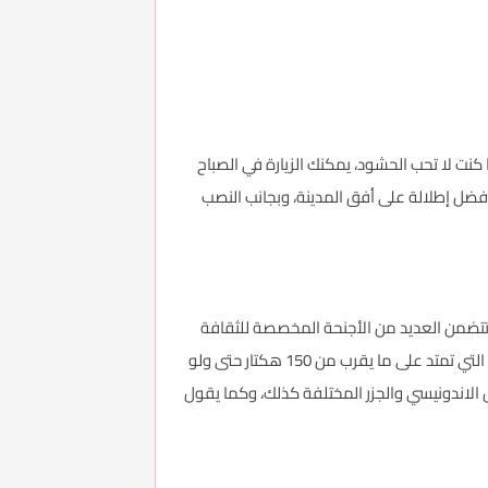
ا كنت لا تحب الحشود، يمكنك الزيارة في الصباح
اعه 137 متر، عبر مصعد مخصص لذلك، لتحظى بأفضل إطلالة على أفق المدينة، وبجانب النصب
ث تتضمن العديد من الأجنحة المخصصة للثقافة
الإندونيسية، بما في ذلك العمارة والملابس والمنازل وطبيعة الحياة كذلك، ولكن لابد وأن تستعد لكثير من السير فهذه الحديقة التي تمتد على ما يقرب من 150 هكتار حتى ولو
لاندونيسي والجزر المختلفة كذلك، وكما يقول