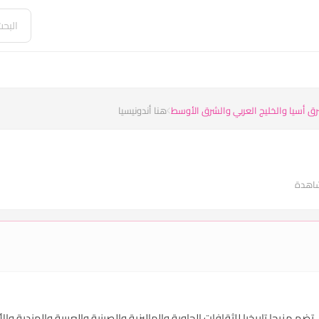
رق أسيا والخليج العربي والشرق الأوسط
هنا أندونيسيا
م مزيجا تاريخيا للثقافات الجاوية والماليزية والصينية والعربية والهندية وا