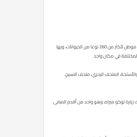
حديقة حيوان راغونان في مدينة جاكرتا، واحدة من أقدم وأكبر حدائق الحيوان في العالم ذات التنوع الضخم، وهذه الحديقة هي موطن لأكثر من 260 نوعا من الحيوانات، وبها
 المختلفة في مكان واحد.
الأسلحة، المتحف البحري، متحف النسيج،
 زيارة توكو ميراه، وهو واحد من أقدم المبانى