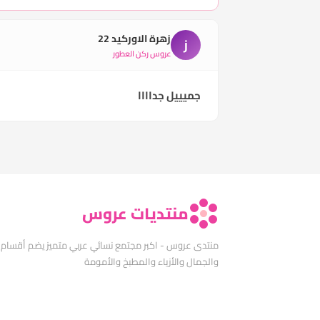
زهرة الاوركيد 22
ز
عروس ركن العطور
جميييل جداااا
منتديات عروس
منتدى عروس - اكبر مجتمع نسائي عربي متميز يضم أقسام
والجمال والأزياء والمطبخ والأمومة