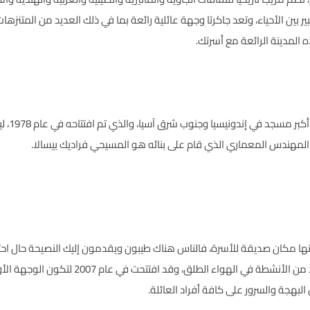
بير بين الأحياء، وتعد جاكرتا وجهة عائلية رائعة بما في ذلك العديد من المتن
ه المدينة الرائعة مع أسرتك.
 أكبر مسجد في
إندونيسيا
ن المهندس المعماري الذي قام على بنائه هو المسيحي فراديك بيسالا.
 أنها مكان صديقة للأسرة، فالناس هناك طيبون ويقدمون إليك النصيحة حال احتج
المائية ومركز الترفيه العائلي الذي يتضمن العديد 
 البهجة والسرور على كافة أفراد العائلة.