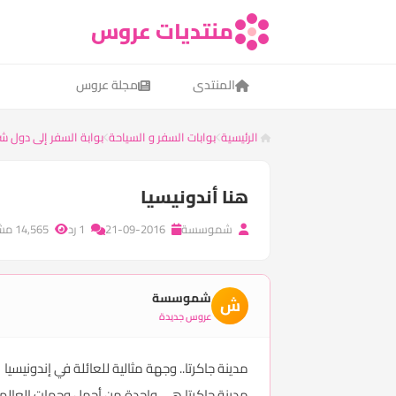
منتديات عروس
المنتدى
مجلة عروس
الرئيسية
بوابات السفر و السياحة
بوابة السفر إلى دول ش
هنا أندونيسيا
شموسسة
21-09-2016
1 رد
14,565 مشاهدة
شموسسة
ش
عروس جديدة
مدينة جاكرتا.. وجهة مثالية للعائلة في
إندونيسيا
مدينة جاكرتا هي واحدة من أجمل وجهات العالم، تض