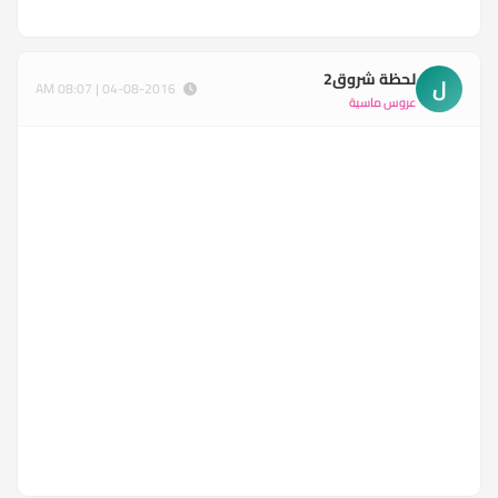
لحظة شروق2
ل
04-08-2016 | 08:07 AM
عروس ماسية