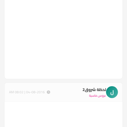
لحظة شروق2
ل
04-08-2016 | 08:02 AM
عروس ماسية