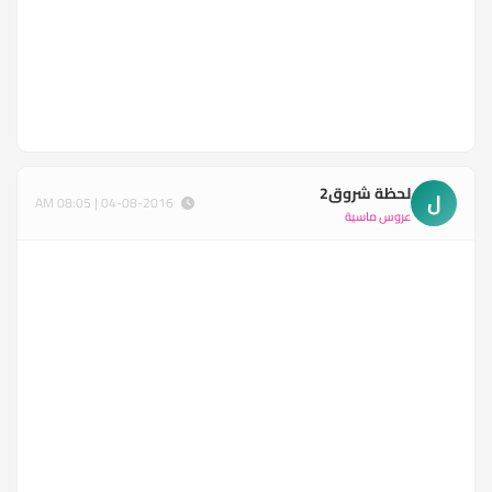
لحظة شروق2
ل
04-08-2016 | 08:05 AM
عروس ماسية