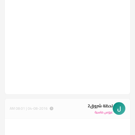
لحظة شروق2
ل
04-08-2016 | 08:01 AM
عروس ماسية