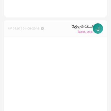
لحظة شروق2
ل
04-08-2016 | 08:07 AM
عروس ماسية