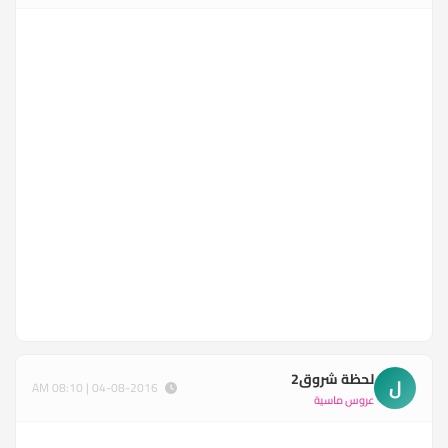
لحظة شروق2
ل
04-08-2016 | 08:10 AM
عروس ماسية