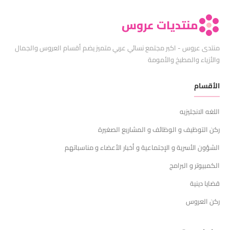
منتديات عروس
منتدى عروس - اكبر مجتمع نسائي عربي متميز يضم أقسام العروس والجمال
والأزياء والمطبخ والأمومة
الأقسام
اللغه الانجليزيه
ركن التوظيف و الوظائف و المشاريع الصغيرة
الشؤون الأسرية و الإجتماعية و أخبار الأعضاء و مناسباتهم
الكمبيوتر و البرامج
قضايا دينية
ركن العروس