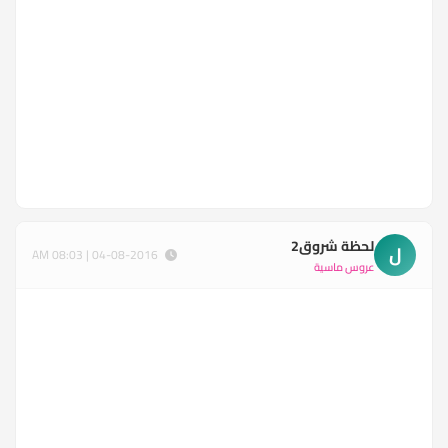
لحظة شروق2
ل
04-08-2016 | 08:03 AM
عروس ماسية