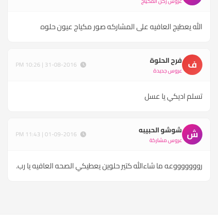
عروس ركن المكياج
الله يعطيج العافيه على المشاركه صور مكياج عيون حلوه
فرح الحلوة
ف
31-08-2016 | 10:26 PM
عروس جديدة
تسلم اديكي يا عسل
شوشو الحبيبه
ش
01-09-2016 | 11:43 PM
عروس مشاركة
روووووووعه ما شاءالله كتير حلوين يعطيكي الصحه العافيه يا رب.