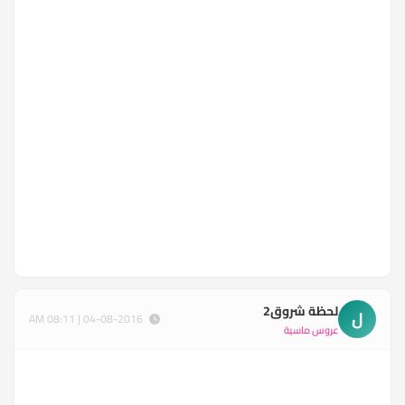
لحظة شروق2
ل
04-08-2016 | 08:11 AM
عروس ماسية