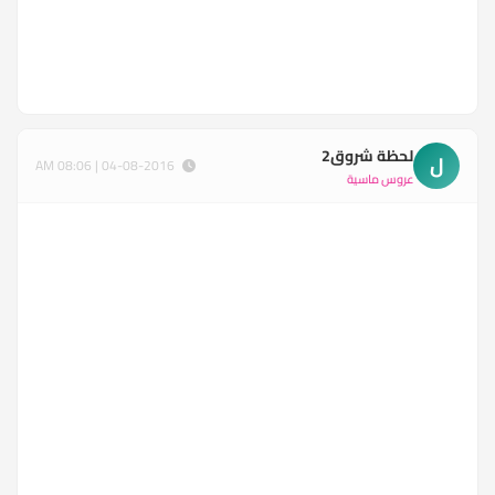
لحظة شروق2
ل
04-08-2016 | 08:06 AM
عروس ماسية