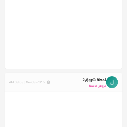
لحظة شروق2
ل
04-08-2016 | 08:03 AM
عروس ماسية