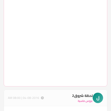
لحظة شروق2
ل
04-08-2016 | 08:00 AM
عروس ماسية