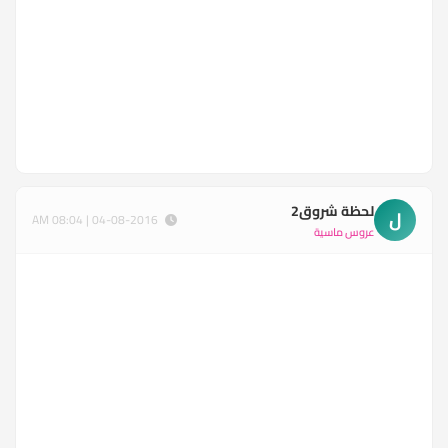
لحظة شروق2
ل
04-08-2016 | 08:04 AM
عروس ماسية