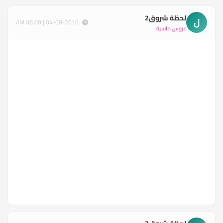
لحظة شروق2
ل
04-08-2016 | 08:08 AM
عروس ماسية