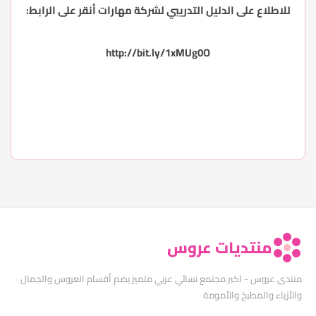
للاطلاع على الدليل التدريبي لشركة مهارات أنقر على الرابط:
http://bit.ly/1xMUg0O
منتديات عروس
منتدى عروس - اكبر مجتمع نسائي عربي متميز يضم أقسام العروس والجمال
والأزياء والمطبخ والأمومة