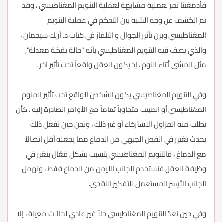
فأدمغتنا تمر بعملية مشابهة لعملية التنويم المغناطيسي ، وقد
تم الكشف عن وجه الشبه بين التحكم في عملية التنويم
المغناطيسي وبين تأثير الجوال و التلفاز في كتاب د. أريك سيجمان ،
والذي يصف فيه التنويم المغناطيسي بأنه "حالة يقظة معدلة",
مثل المشي أثناء النوم ، إذ يكون العقل واقعاً تحت تأثير آخر .
وفي التنويم المغناطيسي يكون الشخص الواقع تحت تأثير المنوم
المغناطيسي أو الطبيب متجاوباً تماماً مع الأوامر الصادرة إليه ، كأن
يطلب منه المزاول الاسترخاء أو غير ذلك ، ونحن حين نفعل ذلك
يحدث تغيير في الفص الجبهي من الدماغ مما يجعله أقل اتصالاً
مع الدماغ ، فالتنويم المغناطيسي يتسبب بشكل فعّال بتغير في
وظيفة العقل فنستخدم الجانب الأيمن من الدماغ فقط ، ونهمل
الجانب الأيسر المستعمل للتفكير النقدي.
وفي حين نعدّ التنويم المغناطيسي حلاً غير عادي لحالات معينة ، إلا