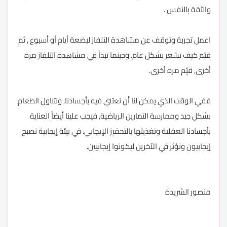
والثقة بالنفس .
اعمل تجربة وتوقف عن مشاهدة التلفاز لبضعة أيام أو أسبوع , ثم
قيّم كيف تشعر بشكل عام. وحينما تبدأ في مشاهدة التلفاز مرة
أخرى, قيّم مرة أخرى.
ففي الوقت الذي يمكن لنا أن نعتني فيه بأجسادنا, ونتناول الطعام
بشكل جيد وممارسة التمارين الرياضية, فيجب علينا أيضاً العناية
بأجسادنا العقلية وتغذيتها بالتحفيز الإيجابي. في بيئة إيجابية نصبح
إيجابيون ونؤثر في الآخرين ليكونوا إيجابيين.
منصور الشريدة