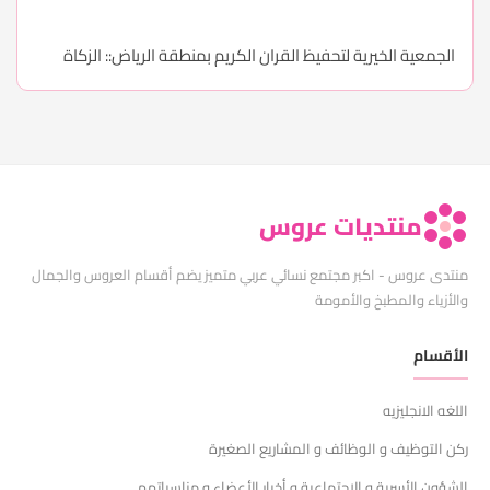
الجمعية الخيرية لتحفيظ القران الكريم بمنطقة الرياض:: الزكاة
منتديات عروس
منتدى عروس - اكبر مجتمع نسائي عربي متميز يضم أقسام العروس والجمال
والأزياء والمطبخ والأمومة
الأقسام
اللغه الانجليزيه
ركن التوظيف و الوظائف و المشاريع الصغيرة
الشؤون الأسرية و الإجتماعية و أخبار الأعضاء و مناسباتهم