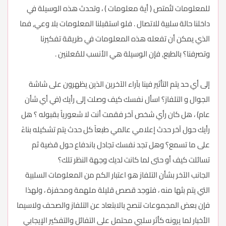
للمعلومات لتُمتص ( أية معلومات ) ، وتحدث هذه الوسيلة في
داخلنا حالة سلبية للاتصال . فلو استقبلنا المعلومات بلا وعي, فما
الذي يمكن أن تفعله هذه المعلومات في طريقة تفكيرنا
وتصرفنا؟ بالطبع, فإن الوسيلة هي الأنسب للمُعلنين .
إلى أي حد يتم التأثير فينا بآراء الآخرين الذين يظهرون على شاشة
الجوال و التلفاز؟ اسأل نفسك كيف وصلت إلى رأيك (في أي شأن
عام) ، هل كان رأي شخص آخر فقمت أنت لا شعورياً بقبوله ؟ هل
رأيك حول آخر حدث إعلامي عالمي طبعاً كل حدث يتم تشكيله بناءً
على ما تسمع؟ وهل تجد نفسك تجادل باندفاع حول قضية ثم
تسائلت كيف أو حتى لما كانت لديك وجهة النظر تلك؟
الجانب الآخر بشأن التلفاز هو اعتبار الكم من المعلومات السلبية
التي يتم بثها منه ، فتوجد قصص قليلة ملهمة ومحفزة ، ولهذا
فإن بعض المجموعات تنصح بالابتعاد عن التلفاز والصحف ولاسيما
الأخبار لما يرونه كأثر سلبي محتمل على التفائل والتفكير الإيجابي