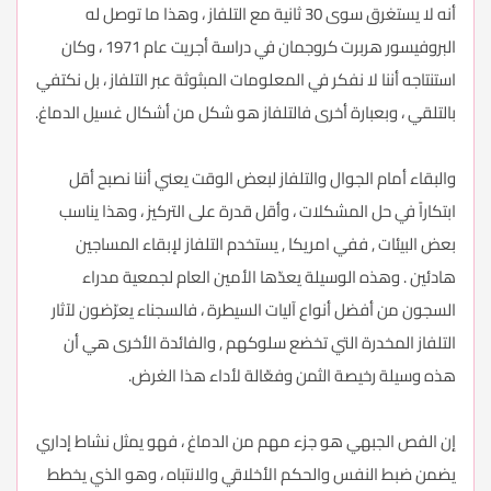
أنه لا يستغرق سوى 30 ثانية مع التلفاز ، وهذا ما توصل له
البروفيسور هربرت كروجمان في دراسة أجريت عام 1971 ، وكان
استنتاجه أننا لا نفكر في المعلومات المبثوثة عبر التلفاز ، بل نكتفي
بالتلقي ، وبعبارة أخرى فالتلفاز هو شكل من أشكال غسيل الدماغ.
والبقاء أمام الجوال والتلفاز لبعض الوقت يعني أننا نصبح أقل
ابتكاراً في حل المشكلات ، وأقل قدرة على التركيز ، وهذا يناسب
بعض البيئات , ففي امريكا , يستخدم التلفاز لإبقاء المساجين
هادئين . وهذه الوسيلة يعدّها الأمين العام لجمعية مدراء
السجون من أفضل أنواع آليات السيطرة ، فالسجناء يعرّضون لآثار
التلفاز المخدرة التي تخضع سلوكهم , والفائدة الأخرى هي أن
هذه وسيلة رخيصة الثمن وفعّالة لأداء هذا الغرض.
إن الفص الجبهي هو جزء مهم من الدماغ ، فهو يمثل نشاط إداري
يضمن ضبط النفس والحكم الأخلاقي والانتباه ، وهو الذي يخطط