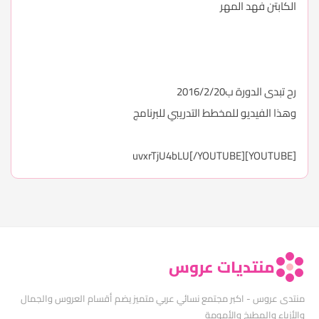
الكابتن فهد المهر
رح تبدى الدورة ب2016/2/20
وهذا الفيديو للمخطط التدريبي للبرنامج
[YOUTUBE]uvxrTjU4bLU[/YOUTUBE]
منتديات عروس
منتدى عروس - اكبر مجتمع نسائي عربي متميز يضم أقسام العروس والجمال
والأزياء والمطبخ والأمومة