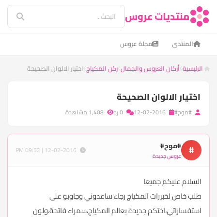
منتديات عروس
المنتدى
مجلة عروس
الرئيسية
أركان العروس والجمال
ركن المكياج
اختيار الالوان الصحيحة
اختيار الالوان الصحيحة
#موج#
12-02-2016
0 رد
1,408 مشاهدة
#موج#
#
12-02-2016 | 09:52 PM
عروس جديدة
السلام عليكم جميعا
طلب خاص لخبيرات المكياج رجاء ساعدوني وجاوبو على
استفساراتي،اختكم جديدة بعالم المكياج،سمراء فاتحة،ولون