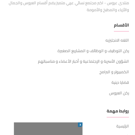
منتدى عروس - اكبر مجتمع نسائي عربي متميز يضم أقسام العروس والجمال
والأزياء والمطبخ والأمومة
الأقسام
اللغه الانجليزيه
ركن التوظيف و الوظائف و المشاريع الصغيرة
الشؤون الأسرية و الإجتماعية و أخبار الأعضاء و مناسباتهم
الكمبيوتر و البرامج
قضايا دينية
ركن العروس
روابط مهمة
X
الرئيسية