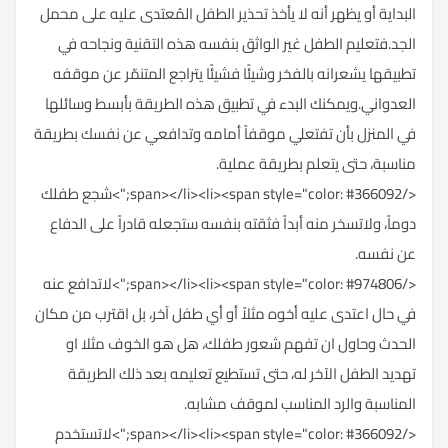
البداية أو يظهر أنه لا يأخذ تحذير الطفل المُعتدى عليه على محمل
الجد.فتعليم الطفل غير الواثق بنفسه هذه التقنية ونجاحه في
تطبيقها يشعرانه بالفخر وشيئًا فشيئًا يتراجع المتنمّر عن موقفه
العدواني.ويمكنك البدء في تطبيق هذه الطريقة بأبسط وسائلها
في المنزل بأن تفتعلي موقفاً أمامه وتدافعي عن نفسك بطريقة
مناسبة، حتى يتعلم بطريقة عملية.
</span></li><li><span style="color: #366092;">شجع طفلك
دوماً، ولاتسخر منه أبداً فثقته بنفسه ستجعله قادراً على الدفاع
عن نفسه.
</span></li><li><span style="color: #974806;">لاتدافع عنه
في حال اعتدى عليه أخوه مثلاً أو أي طفل آخر، بل اقترب من مكان
الحدث وحاول ان تفهم شعور طفلك، هل هو الخوف مثلا او
تهديد الطفل الآخر له، حتى تستطيع تعليمه بعد ذلك الطريقة
المناسبة والرد المناسب لموقف مشابه.
</span></li><li><span style="color: #366092;">لاتستخدم