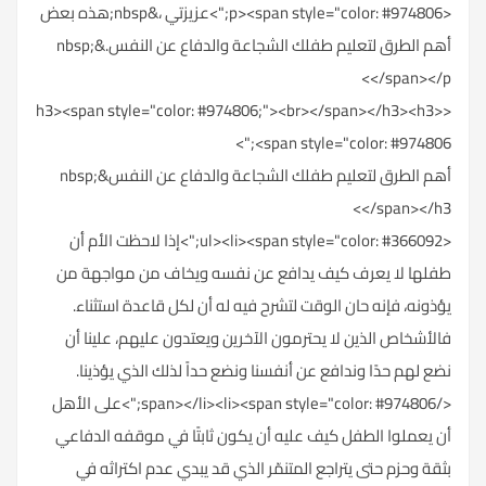
<p><span style="color: #974806;">عزيزتي ،&nbsp;هذه بعض
أهم الطرق لتعليم طفلك الشجاعة والدفاع عن النفس.&nbsp;
</span></p>
<h3><span style="color: #974806;"><br></span></h3><h3>
<span style="color: #974806;">
أهم الطرق لتعليم طفلك الشجاعة والدفاع عن النفس&nbsp;
</span></h3>
<ul><li><span style="color: #366092;">إذا لاحظت الأم أن
طفلها لا يعرف كيف يدافع عن نفسه ويخاف من مواجهة من
يؤذونه، فإنه حان الوقت لتشرح فيه له أن لكل قاعدة استثناء.
فالأشخاص الذين لا يحترمون الآخرين ويعتدون عليهم، علينا أن
نضع لهم حدًا وندافع عن أنفسنا ونضع حداً لذلك الذي يؤذينا.
</span></li><li><span style="color: #974806;">على الأهل
أن يعملوا الطفل كيف عليه أن يكون ثابتًا في موقفه الدفاعي
بثقة وحزم حتى يتراجع المتنمّر الذي قد يبدي عدم اكتراثه في