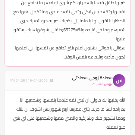
ضربها طفل قدها بالعمر او اكبر شوي او اصغر ما تدافع عن
نفسها وتقعد بس تبكي وتجي تقعد عندي وما تكمل لعبها مع
الصغار انا اقول لها يا ماما يلي يضربك اضربيه جرو شعرك جري
شعرهم وما في فايده وا&#65275;طفال يشوفها هيك يستقو
عليها
سؤالي يا خواتي يشلون اعلم بنتي تدافع عن نفسها ابي اعلمها
تكون مأدبه وشجاعه بنفس الوقت
سعادة زوجي سعادتي
س
19-01-2016 | 01:08 PM
عروس مشاركة
الله يخليها لك حاولي ان تبني ثقه عندها بنفسها وشجعيها انا
بصراحه لسا ما جربت بتتي عمرها اربع شهور بس اشوف ان بنتك
ودها تشجيع منك وشاركيه والعبي معها وشجعيها على اي شي
حلو تعمله