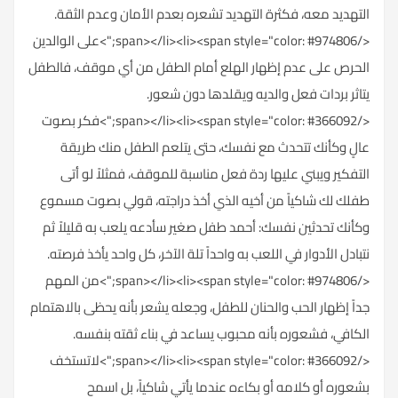
التهديد معه، فكثرة التهديد تشعره بعدم الأمان وعدم الثقة.
</span></li><li><span style="color: #974806;">على الوالدين
الحرص على عدم إظهار الهلع أمام الطفل من أي موقف، فالطفل
يتاثر بردات فعل والديه ويقلدها دون شعور.
</span></li><li><span style="color: #366092;">فكر بصوت
عالٍ وكأنك تتحدث مع نفسك، حتى يتلعم الطفل منك طريقة
التفكير ويبني عليها ردة فعل مناسبة للموقف، فمثلاً لو أتى
طفلك لك شاكياً من أخيه الذي أخذ دراجته، قولي بصوت مسموع
وكأنك تحدثين نفسك: أحمد طفل صغير سأدعه يلعب به قليلاً ثم
نتبادل الأدوار في اللعب به واحداً تلة الآخر، كل واحد يأخذ فرصته.
</span></li><li><span style="color: #974806;">من المهم
جداً إظهار الحب والحنان للطفل، وجعله يشعر بأنه يحظى بالاهتمام
الكافي، فشعوره بأنه محبوب يساعد في بناء ثقته بنفسه.
</span></li><li><span style="color: #366092;">لاتستخف
بشعوره أو كلامه أو بكاءه عندما يأتي شاكياً، بل اسمح