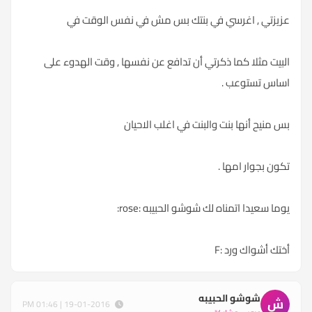
عزيزتي , اغرسي في بنتك بس مش في نفس الوقت في
البيت مثلا كما ذكرتي أن تدافع عن نفسها , وقت الهدوء على
اساس تستوعب .
بس منيح أنها بنت والبنت في اغلب الاحيان
تكون بجوار امها .
يوما سعيدا اتمناه لك شوشو الحبيبه :rose:
أختك أشواك ورد :F
شوشو الحبيبه
ش
19-01-2016 | 01:46 PM