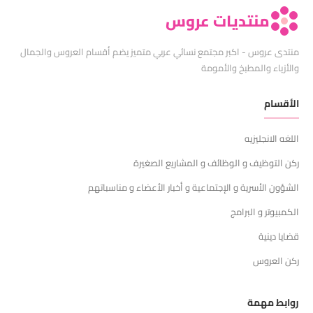
منتديات عروس
منتدى عروس - اكبر مجتمع نسائي عربي متميز يضم أقسام العروس والجمال
والأزياء والمطبخ والأمومة
الأقسام
اللغه الانجليزيه
ركن التوظيف و الوظائف و المشاريع الصغيرة
الشؤون الأسرية و الإجتماعية و أخبار الأعضاء و مناسباتهم
الكمبيوتر و البرامج
قضايا دينية
ركن العروس
روابط مهمة