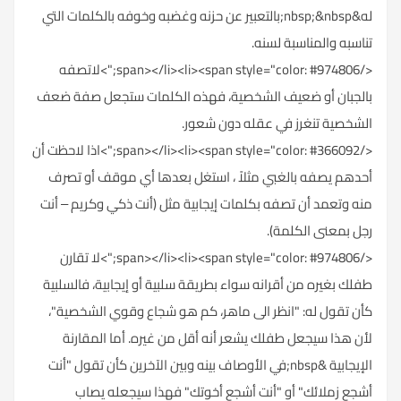
له&nbsp;&nbsp;بالتعبير عن حزنه وغضبه وخوفه بالكلمات التي
تناسبه والمناسبة لسنه.
</span></li><li><span style="color: #974806;">لاتصفه
بالجبان أو ضعيف الشخصية، فهذه الكلمات ستجعل صفة ضعف
الشخصية تنغرز في عقله دون شعور.
</span></li><li><span style="color: #366092;">اذا لاحظت أن
أحدهم يصفه بالغبي مثلاً ، استغل بعدها أي موقف أو تصرف
منه وتعمد أن تصفه بكلمات إيجابية مثل (أنت ذكي وكريم – أنت
رجل بمعنى الكلمة).
</span></li><li><span style="color: #974806;">لا تقارن
طفلك بغيره من أقرانه سواء بطريقة سلبية أو إيجابية، فالسلبية
كأن تقول له: "انظر الى ماهر، كم هو شجاع وقوي الشخصية"،
لأن هذا سيجعل طفلك يشعر أنه أقل من غيره. أما المقارنة
الإيجابية &nbsp;في الأوصاف بينه وبين الآخرين كأن تقول "أنت
أشجع زملائك" أو "أنت أشجع أخوتك" فهذا سيجعله يصاب