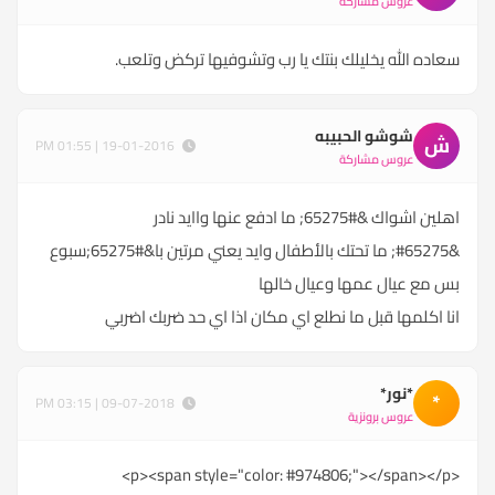
عروس مشاركة
سعاده الله يخليلك بنتك يا رب وتشوفيها تركض وتلعب.
شوشو الحبيبه
ش
19-01-2016 | 01:55 PM
عروس مشاركة
اهلين اشواك &#65275; ما ادفع عنها واايد نادر
&#65275; ما تحتك بالأطفال وايد يعني مرتين با&#65275;سبوع
بس مع عيال عمها وعيال خالها
انا اكلمها قبل ما نطلع اي مكان اذا اي حد ضربك اضربي
*نور*
*
09-07-2018 | 03:15 PM
عروس برونزية
<p><span style="color: #974806;"></span></p>