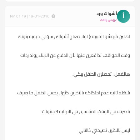
أشواك ورد
أ
19-01-2016 | 01:19 PM
عروس رائعة
اهلين شوشو الحبيبه :) اولا معاج أشواك , سؤالي حبوبه بنوتك
وقت المواقف تدافعين عنها لأن الدفاع عن الابناء يولد ردات
هالفعل , تحصلين الطفل يبكي .
شغله ثانيه عدم احتكاكه بالاخرين كثيرا , يجعل الطفل ما يعرف
يتصرف في الوقت المناسب , في النهايه 3 سنوات
ليس بالكثير , نصيحتي كالتالي