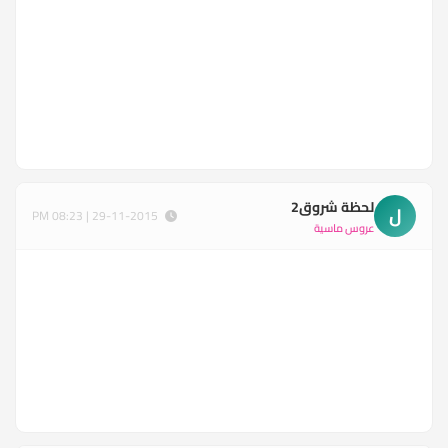
لحظة شروق2
ل
29-11-2015 | 08:23 PM
عروس ماسية