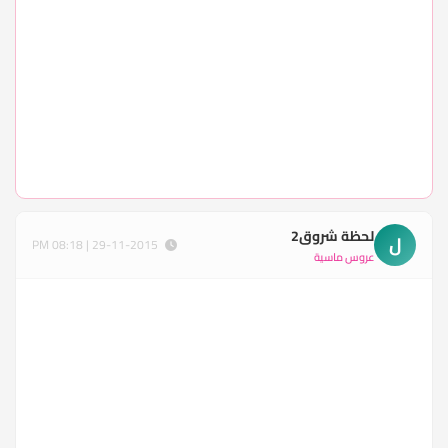
لحظة شروق2
ل
29-11-2015 | 08:18 PM
عروس ماسية