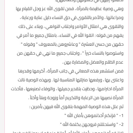
وهي وصية عظيمة بالمرأة ، فمن تقوى الله عز وجل القيام بها
ومراعاتها ، والأمر بالتقوى في حق النساء دليل عناية ورعاية ،
والتقوى هي امتثال الأوامر واجتناب النواهي ، وبناء على ذلك
يفهم من قوله : اتقوا الله في النساء ، بامتثال جميع ما أمر في
حقهن من حسن العشرة " وعاشروهن بالمعروف " وقوله "
واستوصوا بالنساء خيراً " ، واجتناب جميع ما نهي في حقهن من
عدم الظلم والعضل والمضارة بهن .
فمن استشعر هذه المعاني في جانب المرأة ، أكرمها وقدرها
واعتنى بها ، ورفعها منزلتها المناسبة لها . وبهذه الوصية نالت
المرأة احترامها ، وحظيت بتقدير جميلها ، والوفاء لصنيعها ، فأخذت
المرأة نصيبها من الرعاية والتكريم أماً وزوجة وبنتاً وأختاً .
ثم علل هذه الوصية المهمة بتقوى الله فيهن بأمرين :
1- " فإنكم أخذتموهن بأمان الله "
2- " واستحللتم فروجهن بكلمة الله "