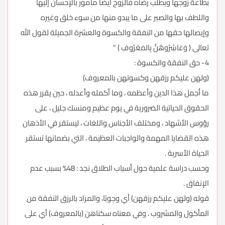
بطاعة زوجها وبطلب رضاه فالزوج أيضا مأمور بالإحسان إليها
واللطف بها والصبر على ما يبدو منها من سوء خلق وغيره
وإيصالها حقها من النفقة والكسوة والعشرة الجميلة لقول الله
تعالى ( وَعَاشِرُوهُنَّ بِالمَعْرُوفِ ) "
4- حق النفقة والكسوة :
(ولهن عليكم رزقهن وكسوتهن بالمعروف)
ما أجمل هذا الدين وأعظمه ، وما أكمله وأعدله ، حين يقرر هذه
الحقوق الحياتية الضرورية في يوم عظيم ومنسك جليل ، على
رؤوس الأشهاد ، ومختلف الأجناس واللغات ، ليستقر في الأذهان
هذه القضايا المهمة والواجبات العظيمة ، التي بضمانها تستقر
الحياة الأسرية .
وحسب دراسة علمية حول أسباب الطلاق نجد : 48% بسبب عدم
الإنفاق .
قوله (ولهن عليكم رزقهن) أي وجوبًا، والمراد بالرزق النفقة من
المأكول والمشروب ، وفي معناه سكناهن (بالمعروف) أي على