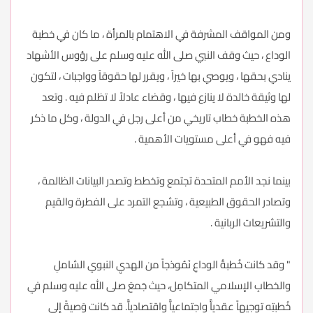
ومن المواقف المشرفة في الاهتمام بالمرأة ، ما كان في خطبة
الوداع ، حيث وقف النبي صلى الله عليه وسلم على رؤوس الأشهاد
ينادي بحقها ، ويوصي بها خيراً ، ويقرر لها حقوقاً وواجبات ، لتكون
لها وثيقة خالدة لا ينازع فيها ، وقضاء عادلاً لا تظلم فيه . وتعد
هذه الخطبة خطاب تاريخي من أعلى رجل في الدولة ، وكل ما ذكر
فيه فهو في أعلى مستويات الأهمية .
بينما نجد الأمم المتحدة تجتمع وتخطط وتصدر البيانات الظالمة ،
وتصادر الحقوق الطبيعية ، وتشجع التمرد على الفطرة والقيم
والتشريعات الربانية .
" وقد كانت خُطبةُ الوداعِ نَمُوذجاً من الهديِ النبوي الشاملِ
والخطابِ الإسلامي المتكامِل، حيث جَمعَ صلى الله عليه وسلم في
خُطبتِه توجيهاً عقدياًّ واجتماعياًّ واقتصادياًّ. قد كانت وَصيةً إلى