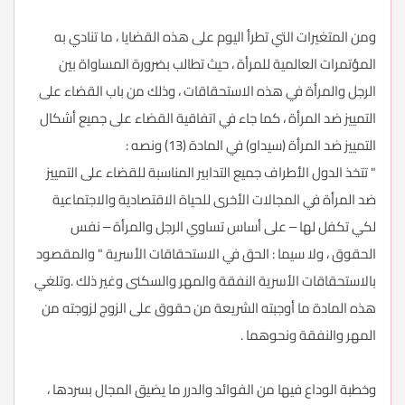
ومن المتغيرات التي تطرأ اليوم على هذه القضايا ، ما تنادي به
المؤتمرات العالمية للمرأة ، حيث تطالب بضرورة المساواة بين
الرجل والمرأة في هذه الاستحقاقات ، وذلك من باب القضاء على
التمييز ضد المرأة ، كما جاء في اتفاقية القضاء على جميع أشكال
التمييز ضد المرأة (سيداو) في المادة (13) ونصه :
" تتخذ الدول الأطراف جميع التدابير المناسبة للقضاء على التمييز
ضد المرأة في المجالات الأخرى للحياة الاقتصادية والاجتماعية
لكي تكفل لها – على أساس تساوي الرجل والمرأة – نفس
الحقوق ، ولا سيما : الحق في الاستحقاقات الأسرية " والمقصود
بالاستحقاقات الأسرية النفقة والمهر والسكنى وغير ذلك .وتلغي
هذه المادة ما أوجبته الشريعة من حقوق على الزوج لزوجته من
المهر والنفقة ونحوهما .
وخطبة الوداع فيها من الفوائد والدرر ما يضيق المجال بسردها ،