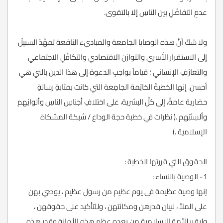
عدمِ التفاضُلِ بين الناسِ إلا بالتقوى.
ولا شكَّ أنَّ هذه الوصايا الجامعة والمبادىء النافعة تمهِّدُ السبيلَ
إلى الاستقرارِ الأُسَري والتوازنِ الاقتصادي والتكافُلِ الاجتماعي
والتعارُفِ الإنساني ؛ قياماً بواجبِ الدعوة إلى هذا الدين بالتي هي
أحسن. إنها الخطبةُ الخاتِمة الجامِعة التي كانت بمثابةِ رسالةٍ
حضارية عامةً، إلى كلِّ البشرية، على اختلافِ أجناسِ الناسِ وألوانِهم
وألسِنَتِهم .( نظرات في خطبة حجة الوداع / شبكة المشكاة
الإسلامية .)
الحقوق التي قررتها الخطبة :
1- الوصية بالنساء :
إنها وصية عظيمة في يوم عظيم من رسول عظيم ، يوصي بهن
على الملأ ، لبيان قدرهن ومكانتهن ، وللتأكيد على حقوقهن ،
وليقرر للأمة الإسلامية من بعده عظم هذه الأمانة وقدر هذه