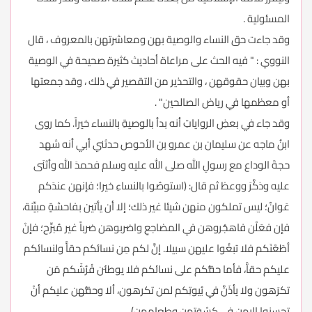
المسئولية .
وقد جاءت حق النساء والوصية بهن ومعاشرتهن بالمعروف ، قال
النووي : " فيه الحث على مراعاة أحاديث كثيرة صحيحة في الوصية
بهن وبيان حقوقهن ، والتحذير من التقصير في ذلك ، وقد جمعتها
أو معظمها في رياض الصالحين" .
وقد جاء في بعضِ الرواياتِ أنه بدأ بالوصيةِ بالنساء خيراً. كما روى
ابنُ ماجه عن سليمان بن عمرو بن الأحوص حدثني أبي أنه شهد
حجةَ الوداع مع رسولِ الله صلى الله عليه وسلم فحمدَ الله وأثنَى
عليه وذكَّرَ ووعظ ثم قال: (استوصُوا بالنساءِ خيرا؛ فإنهن عندَكم
عَوانٌ؛ ليس تملكون منهن شيئا غير ذلك؛ إلا أن يأتين بفاحشةٍ مبيِّنة،
فإن فعَلْن فاهجُروهن في المضاجعِ واضربوهن ضرباً غير مُبرِّح؛ فإنْ
أطَعْنَكم فلا تبغُوا عليهن سبيلا. إنَّ لكم مِن نسائكم حقاًّ ولنسائكم
عليكم حقاًّ، فأما حقُّكم على نسائكم فلا يوطئن فُرُشَكم مَن
تكرَهون ولا يأذَنَّ في بُيوتِكم لمن تكرهون، ألا وحقُّهن عليكم أنْ
تحسِنوا إليهن في كِسْوَتِهن وطعامِهن).