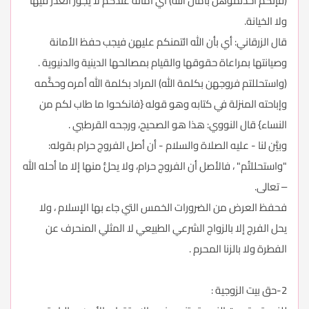
(فإنكم أخذتموهن بأمان الله) أي أمانة عندكم لا يجوز الغدر فيها
ولا الخيانة.
قال الزرقاني: أي بأن الله ائتمنكم عليهن فيجب حفظ الأمانة
وصيانتها بمراعاة حقوقها والقيام بمصالحها الدينية والدنيوية .
(واستحللتم فروجهن بكلمة الله) المراد بكلمة الله أمره وحكَّمه
وإباحته المنزلة في كتابه وهو قوله {فانكحوا ما طاب لكم من
النساء} قال النووي: هذا هو الصحيح، ورجحه القرطبي .
وبيَّن لنا - عليه الصلاة والسلام - أن أصل الفروج حرام بقوله:
"واستحللتُم" ، فالأصل أن الفروج حرام، ولا يحلُّ منها إلا ما أحله الله
– تعالى.
فحفظ العرض من الضرورات الخمس التي جاء بها الإسلام ، ولا
يحل الفرج إلا بالزواج الشرعي الطبيعي لا المثلي المنحرف عن
الفطرة ولا بالزنا المحرم .
2-حق بيت الزوجية :