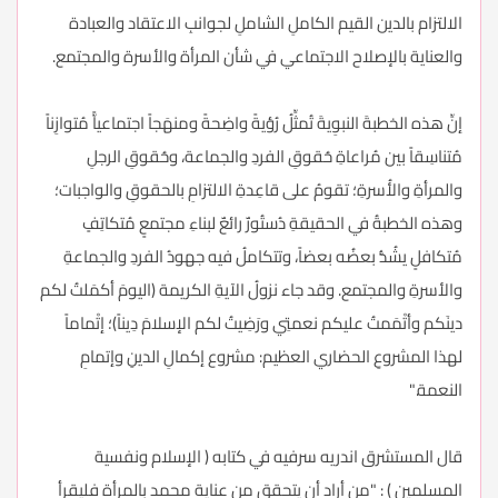
الالتزام بالدين القيم الكاملِ الشاملِ لجوانبِ الاعتقاد والعبادة
والعناية بالإصلاح الاجتماعي في شأن المرأة والأسرة والمجتمع.
إنِّ هذه الخطبةَ النبوِيةَ تُمثِّلُ رُؤيةً واضِحةً ومنهَجاً اجتماعياًّ مُتوازِناً
مُتناسِقاً بين مُراعاةِ حُقوقِ الفردِ والجماعة، وحُقوقِ الرجلِ
والمرأةِ والأُسرةِ؛ تقومُ على قاعِدةِ الالتزامِ بالحقوقِ والواجبات؛
وهذه الخطبةُ في الحقيقةِ دُستُورٌ رائعٌ لبناءِ مجتمعٍ مُتكاتِفٍ
مُتكافلٍ يشُدُّ بعضُه بعضاً، وتتكاملُ فيه جهودُ الفردِ والجماعةِ
والأسرةِ والمجتمع. وقد جاء نزولُ الآيةِ الكريمة (اليومَ أكمَلتُ لكم
دينَكم وأتْمَمتُ عليكم نعمتِي ورَضِيتُ لكم الإسلامَ دِيناً)؛ إتْماماً
لهذا المشروعِ الحضاري العظيم: مشروع إكمالِ الدينِ وإتمامِ
النعمة."
قال المستشرق اندريه سرفيه في كتابه ( الإسلام ونفسية
المسلمين ) : "من أراد أن يتحقق من عناية محمد بالمرأة فليقرأ