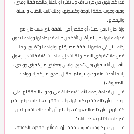
قدر كفايتهن من غير سرف ولا تقتير أو باعتبار حالكم فقرًا وغنىً ،
وفيه وجوب نفقة الزوجة وكسوتها، وذلك ثابت بالكتاب والسنة
والإجماع .
وإذا كان الرجل بخيلاً ، أو مقصراً في النفقة لأي سبب كان مع
قدرته عليها ، جاز للمرأة أن تأخذ من ماله قدر حاجتها وولدها بدون
إذنه ، لأن في منعها النفقة مضارة لها ولولدها وتضييع لهما ،
فعن عائشة رضي الله عنها قالت : إن هند بنت عُتبة قالت : يا رسول
الله ! إن أبا سفيان رجل شحيح ، وليس يعطيني ما يكفيني وولدي ،
إلا ما أخذت منه وهو لا يعلم . فقال ( خذي ما يكفيك وولدك
بالمعروف ).
قال ابن قدامة رحمه الله :"فيه دلالة على وجوب النفقة لها على
زوجها ، وأن ذلك مُقدر بكفايتها ، وأن نفقة ولدها عليه دونها بقدر
كفايتهم ، وأن ذلك بالمعروف ، وأن لها أن تأخذ ذلك بنفسها من
غير علمه إذا لم يعطها إياه ".
قال ابن حجر :" وَفِيهِ وُجُوب نَفَقَة الزَّوْجَة وَأَنَّهَا مُقَدَّرَة بِالْكِفَايَةِ ،