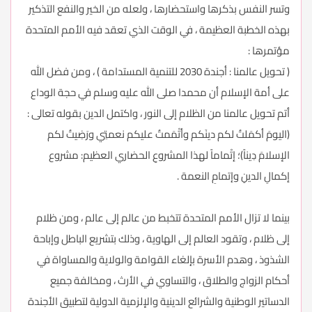
وتسر النفس بذكرها واستحضارها ، ولعله من الخير والنفع التذكير
بهذه الخطبة العظيمة ، في الوقت الذي تعقد فيه الأمم المتحدة
مؤتمرها :
( تحويل عالمنا : أجندة 2030 للتنمية المستدامة ) ، ومن فضل الله
على أمة الإسلام أن محمدا صلى الله عليه وسلم في حجة الوداع
أتم تحويل عالمنا من الظلام إلى النور ، واكتمل الدين بقوله تعالى :
(اليومَ أكمَلتُ لكم دينَكم وأتْمَمتُ عليكم نعمتِي ورَضِيتُ لكم
الإسلامَ دِيناً)؛ إتْماماً لهذا المشروعِ الحضاري العظيم: مشروع
إكمالِ الدينِ وإتمامِ النعمة .
بينما لا تزال الأمم المتحدة تتخبط من عالم إلى عالم ، ومن ظلام
إلى ظلام ، وتقود العالم إلى الهاوية ، وذلك بتشريع الباطل وإباحة
الشذوذ ، وهدم الأسرة بإلغاء القوامة والولاية والمساواة في
أحكام الزواج والطلاق ، والتساوي في الأرث ، ومخالفة جميع
الدساتير الوطنية والشرائع الدينية والإلزمية الدولية لتطبيق الأجندة