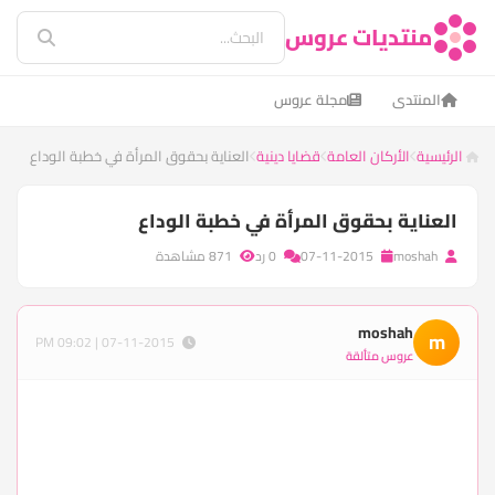
منتديات عروس
المنتدى
مجلة عروس
الرئيسية
الأركان العامة
قضايا دينية
العناية بحقوق المرأة في خطبة الوداع
العناية بحقوق المرأة في خطبة الوداع
moshah
07-11-2015
0 رد
871 مشاهدة
moshah
m
07-11-2015 | 09:02 PM
عروس متألقة