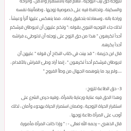
للزوجة حق بيت الزوجية ، تنعم فيه بالاستقرار والأمن ، والراحة
والسكينة ، وتحافظ فيه على خصوصية زوجها ، وطمأنينة نفسه
وراحة باله ، وسعادته بتحقيق رضاه ، مما ينعكس عليها أثراً وعيشاً ،
لذلك جاء التوجيه النبوي بقوله :" ولكم عليهن أن لايوطئن فرشكم
أحداً تكرهون " هذا من حق الزوج على زوجته أن لاتوطيء فراشه
أحداً يكرهه.
قال ابن خزيمة : " قد بينت في كتاب النكاح أن قوله " عليهن أن
لايوطئن فرشكم أحداً تكرهون " ، إنما أراد وطئ الفراش بالأقدام ،
.....ولم يرد ما يتوهمه الجهال من وطأ الفروج "
3- حق الطاعة للزوج :
وهذا الحق فيه عناية ورعاية بالمرأة ، وفيه حرص الشرع على
استقرار الحياة الزوجية ، وضمان استمرار الحياة بهدوء وأمان ، لذلك
أوجب على المرأة طاعة زوجها .
قال الذهبي – رحمه الله تعالى - : " وإذا كانت المرأة مأمورة