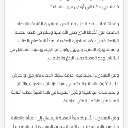
خطبته في مكة التي أوصى فيها بالنساء "
وقد اشتملت الخطبة على جملة من المبادىءَ القيِّمة والوصايا
النافِعة التي أكَّدَها النبيُّ صلى الله عليه وسلم في هذه الخطبةِ
الرائعة: فمِن هذه المبادىء العقدية : مبدأ الاعتصام بالكتاب
والسنة، وترك التشريع بالهوى واتباع الجاهلية. وبسببِ التساهُل في
الالتزامِ بهذه الوصيةِ دخلَت البِدَعُ والخلافات.
ومن المبادىء الاجتماعية : حُرمةُ سَفكِ الدماءِ بغيرِ حق، والحرصُ
على الأخُوةِ والسلام الاجتماعي ونبذُ النزاعاتِ والنعراتِ والثاراتِ
والمعامَلاتِ الجاهلية؛ ولأجلِ التفريط في هذا المبدأ كذلك أصابَتْ
المسلمين كثيرٌ من الفِتَنِ الداخلية.
ومن المبادىء الأُسَرِية: مبدأ الوَصيةِ بالإحسانِ إلى المرأةِ والعناية
بالأسرةِ والمحافظة على الأنساب، ومن المبادىء الإنسانيةِ: مبدأ