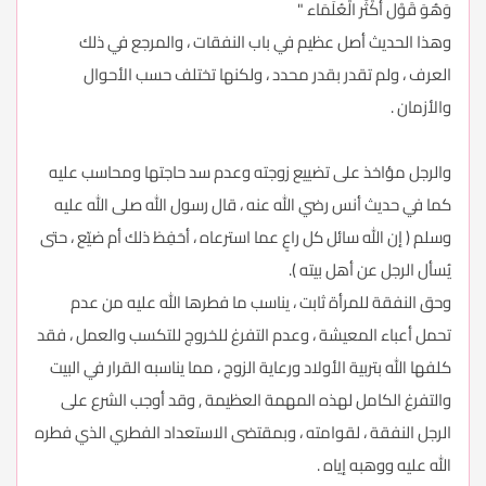
وَهُوَ قَوْل أَكْثَر الْعُلَمَاء "
وهذا الحديث أصل عظيم في باب النفقات ، والمرجع في ذلك
العرف ، ولم تقدر بقدر محدد ، ولكنها تختلف حسب الأحوال
والأزمان .
والرجل مؤاخذ على تضييع زوجته وعدم سد حاجتها ومحاسب عليه
كما في حديث أنس رضي الله عنه ، قال رسول الله صلى الله عليه
وسلم ( إن الله سائل كل راعٍ عما استرعاه ، أحَفِظ ذلك أم ضيّع ، حتى
يُسأل الرجل عن أهل بيته ).
وحق النفقة للمرأة ثابت ، يناسب ما فطرها الله عليه من عدم
تحمل أعباء المعيشة ، وعدم التفرغ للخروج للتكسب والعمل ، فقد
كلفها الله بتربية الأولاد ورعاية الزوج ، مما يناسبه القرار في البيت
والتفرغ الكامل لهذه المهمة العظيمة , وقد أوجب الشرع على
الرجل النفقة ، لقوامته ، وبمقتضى الاستعداد الفطري الذي فطره
الله عليه ووهبه إياه .