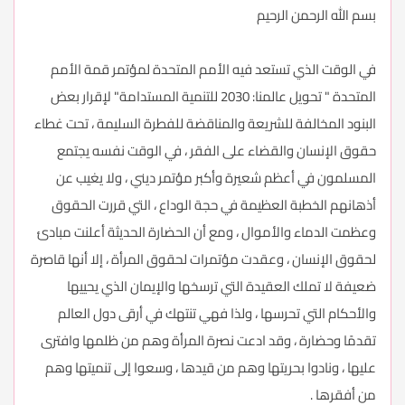
بسم الله الرحمن الرحيم
في الوقت الذي تستعد فيه الأمم المتحدة لمؤتمر قمة الأمم
المتحدة " تحويل عالمنا: 2030 للتنمية المستدامة" لإقرار بعض
البنود المخالفة للشريعة والمناقضة للفطرة السليمة ، تحت غطاء
حقوق الإنسان والقضاء على الفقر ، في الوقت نفسه يجتمع
المسلمون في أعظم شعيرة وأكبر مؤتمر ديني ، ولا يغيب عن
أذهانهم الخطبة العظيمة في حجة الوداع ، التي قررت الحقوق
وعظمت الدماء والأموال ، ومع أن الحضارة الحديثة أعلنت مبادئ
لحقوق الإنسان ، وعقدت مؤتمرات لحقوق المرأة ، إلا أنها قاصرة
ضعيفة لا تملك العقيدة التي ترسخها والإيمان الذي يحييها
والأحكام التي تحرسها ، ولذا فهي تنتهك في أرقى دول العالم
تقدمًا وحضارة ، وقد ادعت نصرة المرأة وهم من ظلمها وافترى
عليها ، ونادوا بحريتها وهم من قيدها ، وسعوا إلى تنميتها وهم
من أفقرها .