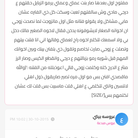
مفتوح اول بعدها صار بنت عمتي وعمتي يرمو الزبايل حقتهم ع
درجي مادي وش سالفتهم تعبت وسكت كل ذي الفتره عشان
مابي مشاكل ولا يقولو فتانه مثل اول ماتزوجت لما نصحت زوجي
ان اخوانه الصغار لايشوفونه يدخن فقال لاخوه الصغير مالك دخل
بي ولا اسمعك تتكلم اخوه راح لعمتي وقالها اني انا فتنت بيتهم
وتصلت ع زوجي صارت تخاصم وتقول ذي بتفتن بينك وبين اخوانك
المهم قبل شويه رمو بزبالتهم ع درجي وانقطع الكيس وصار الرز
منثر ع الدرج كله وكلمت زوجي قالي اعوذبلله من الفتنه :'(والله
ماقصدي افتن بس مو اول مره تصير صاريقول ذول اهلي
لاتنسين وانتي تتكلمي ع اهلي قلت ماسبيت بس قلت لك عشان
تكلمهم بس[/SIZE]
عروسه بيتي
ع
30-10-2015 | 10:02 PM
عروس مبدعة