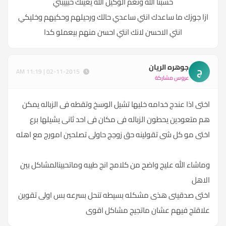
حسبنا الله ونعم الوكيل الله يعينك حبييبتي
ازا جوزك ما ساعدك انتي ساعدي حالك ورحيلهم وحكيهم وخليكي
انتي الاحسن لانك انتي احسن منهم بيعملو كدا
جوهره الريان
ج
02-11-2015 | 11:19 AM
عروس مشاركة
اختى اذا عندج خدامه خليها تشيل الوسخ وتقطه فى الزباله يمكن
هم متعودين يحطون الزباله فى مكان فى احد ثانى يشيلها برع
اختى مو كل شى تقولينه حق زوجج حاولى تصلحين امورج مع اهله
وماشاء الله عليج واضح من كلامج انج طيبه وماتحبينالمشاكل بين
الاهل
اختى صدقينى هذى مشكله بسيطه تنحل بسرعه بس اولى تقوين
علاقتج فيهم عشان ماتجيج مشاكل اقوى