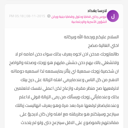
لارسا بغداد
ل
08-11-2015 | 05:18 PM
عروس ركني قضايا وحلول وقضايا دينية وركن
الشؤون الأسرية والإجتماعية
السلام عليكم ورحمة الله وبركاته
اختي الغالية صضح
طالمازوجك مدخن اذن اخوه يعرف بذلك سواء دخن امامه ام لا
ولاتشغلي بالك بهم دخن حشش مايهم هو زوجك وصحته والواضح
ان شخصية زوجك سمعية اي يتأثر بمايسمعه لذا اسمعيه دوماانه
الاهم من كل الناس وعندمايرمي اهله الزبالة على درج بيتك
لاترفعيها صح منظر مقرف وازعاج لكن اعملي نفسك لاتعلمين
بذلك وعندمايأتي زوجك ويسألك من رمى الزبالة قولي لااعلم
وعندمايضطر لرفعها مرة بعد مرة وهو يعرف انهاليست زبالتك
سينزعج وسيتكلم هو بطريقته مع اهله وان كان لايجرؤ على
مفاتحتهم بالموضوع على الاقل سينزعج حتى ولو لم يتحدث