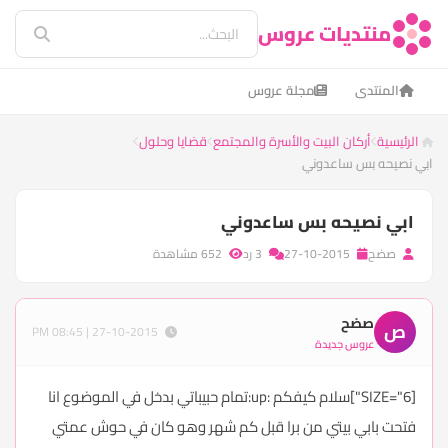
منتديات عروس
المنتدى
مجلة عروس
الرئيسية
أركان البيت والأسرة والمجتمع
قضايا وحلول
ابي نصيحه بس ساعدوني
ابي نصيحه بس ساعدوني
صضح
27-10-2015
3 رد
652 مشاهدة
صضح
ص
27-10-2015 | 08:45 PM
عروس جديدة
[SIZE="6"]سلام كيفكم :up:تمام حبيباتي بدخل في الموضوع انا
فتحت بابي بيتي من برا قبل كم شهر وهو كان في حوش عمتي