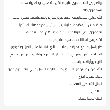
بينك وبين الله تحسبي عليهم لكن لاتجعلي زوجك ولااهله
يسمعون ذلك
الله تعالى عندمايذنب العبد مرة يستره وعندمايذنب نفس الذنب
مرة اخرى سيفضحه لذاابشري بأن يأتي يوم وعمتك او بنتها
يقومون برمي الزبالة على درجك ويراهم زوجك بنفسه
لاتضهري ابداانزعاجك فهذامايريدونه
كان اهل والدي يمزقون ملابسنا التي نشرها على الحبل ويقولون
القطة مزقتها وننزعج كثيرا الى ان اتى يوم وقامو بتمزيقها بوضح
النهار ورأيناهم بنفسنا
الله يمهل ولايهمل لاتنسي دعاء اللهم اشغل عيالي بنفسهم فهو
دعاء مجرب اختي
اسأل الله لكي السعادة
سلامي
اختك لارسا بغداد