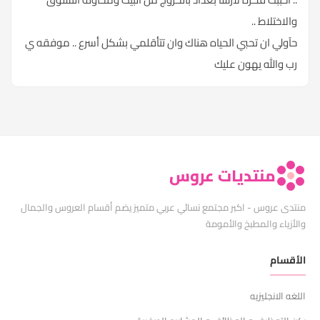
والاختلاط ..
حآولي ان تحبي الحياه هناك وان تتأقلمي بشكل أسرع .. موفقه ي
رب والله يهون عليك
منتديات عروس
منتدى عروس - اكبر مجتمع نسائي عربي متميز يضم أقسام العروس والجمال
والأزياء والمطبخ والأمومة
الأقسام
اللغه الانجليزيه