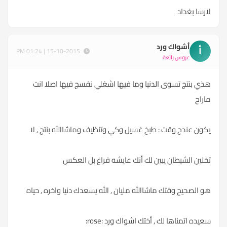
لارسا بغداد
أشواك ورد
أ
15-10-2015 | 01:24 PM
عروس رائعة
هذي بنتج تسوى الدنيا وما فيها اشغلي نفسج فيها اصلا انت
ماراح
يكون عندج وقت : طبخ غسيل وكي وتنظيف وماشاالله بنتج , لا
تخلين الشيطان يبين لك أنك عايشه فراغ بل العكس
هو الصحيح وقتك ماشاالله مليان , الله يسعدك دنيا واخره , حياه
سعيده اتمناها لك , أختك اشواك ورد :rose: