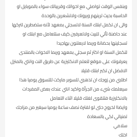
وبنفس الوقت تواصلي مع اخواتك وقريباتك سواء بالموبايل او
الحاسبة بحيث ترينهم ويرونك ولاتشعرين بالوحدة
والى ان تكمل ابنتك السنة لاتسجلي بمعهد لأنه ستضطرين لتركها
عند حاضنة تأتي للبيت ولاتعرفين كيف ستتعامل مع ابنتك او
تسجلينها بحضانة وربما لايعتنون بهاجيدا
لتكمل السنة او اكثر ثم سجلي بمعهد وربما الاخوات بالمنتدى
يعرفونك على موقع لتعلم الانكليزية عن طريق النت وانتي بالمنزل
الافضل ان تكبر ابنتك قليلا
اطلبي من زوجك ان تذهبي للسوبر ماركت للتسوق يوميا هذا
سيعلمك شيء من الجرأة واكيد انتي عندك بعض المفردات
بالانكليزية فتتقوى لغتك قليلا اثناء التعامل
وايضاا لخروج حتى لو لفترة نصف ساعة يوميا سيغير من مزاجك
تمنياتي لكي بالسعادة
سلامي
اختك