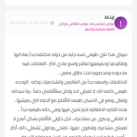
إينـانا
إ
19-10-2015 | 02:09 PM
عروس مجلس بنات عروس الثقافي وركني
العناية بالبشرة والشعر
حبيبتي هذا شي طبيعي لسه جايه من دوله مختلفه جداً بعاداتها
وتقاليدها وحميميتها لعالم واسع مادي اكثر ، العلاقات فيه
محدوده ومحصوره تحت نطاق معين ..
الاختلافات واسعه جداً بين العالمين والشخصيات وكله ، الوحده
طبيعي خاصه انك لا تعرفي احد ولكن ستتأقلمين حتماً ، ربنا سبحانه
وتعالى وضع في الانسان طبيعه التأقلم مع الحياه التي يعيشها ،
هذه الفتره الانتقاليه لازم تمري فيها وهي حاله طبيعيه جداً ..
لا تقلقي وعبري عن مشاعرك ، لكن حآولي التأقلم بشكل أسرع لا
تعيشي مشاعرك وتنطوي عليها ، تفتحي وحاولي تشغلي ذاتك أكثر
.. أحببت فكره لارسا بغداد بالخروج من البيت ومحاوله التسوق