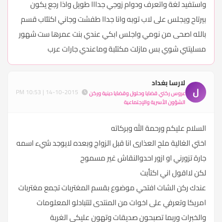
واستفيد لغة واتعرف ودوام زوجي جدااا طويل واذا رجع يكون
بيرتاح ويجلس على لاب توبه وانا جداا طفشت وجاني اكتئاب قسم
بالله اصحى من نومي واجلس ابكي عندي بنت عمرها ست شهور
مسليتني شوي بس مازلت مكتئبة وماعندي جارات عرب
لارسا بغداد
ل
14-10-2015 | 10:53 PM
عروس ركني قضايا وحلول وقضايا دينية وركن
الشؤون الأسرية والإجتماعية
السلام عليكم ورحمة الله وبركاته
اختي الغالية ملح العذارى انا قبل الزواج وبعده لايوجد شيء اسمه
جارة تزورني او ازور احدوالنقاش غير مسموح
لكن لااقول اني اكتأبت
عندك ركن الشات افتحي موضوع بقسم المغتربات تجمع مغتربات
امريكا وتعرفي على اخوات من المنتدى لتتبادلو المعلومات
والخبرات وربما تصبحون صديقات وتهون عليكي الغربة