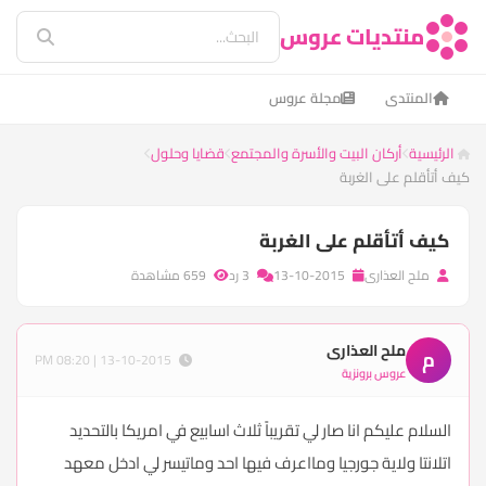
منتديات عروس
المنتدى
مجلة عروس
الرئيسية
أركان البيت والأسرة والمجتمع
قضايا وحلول
كيف أتأقلم على الغربة
كيف أتأقلم على الغربة
ملح العذارى
13-10-2015
3 رد
659 مشاهدة
ملح العذارى
م
13-10-2015 | 08:20 PM
عروس برونزية
السلام عليكم انا صار لي تقريباً ثلاث اسابيع في امريكا بالتحديد
اتلانتا ولاية جورجيا ومااعرف فيها احد وماتيسر لي ادخل معهد