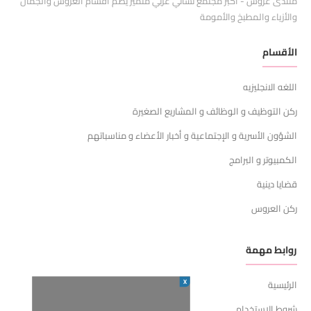
منتدى عروس - اكبر مجتمع نسائي عربي متميز يضم أقسام العروس والجمال
والأزياء والمطبخ والأمومة
الأقسام
اللغه الانجليزيه
ركن التوظيف و الوظائف و المشاريع الصغيرة
الشؤون الأسرية و الإجتماعية و أخبار الأعضاء و مناسباتهم
الكمبيوتر و البرامج
قضايا دينية
ركن العروس
روابط مهمة
X
الرئيسية
شروط الاستخدام