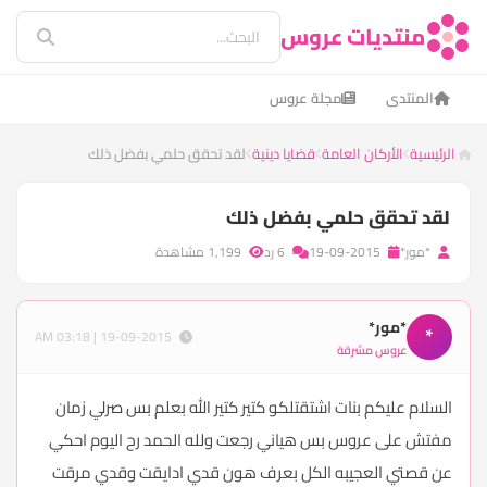
منتديات عروس
المنتدى
مجلة عروس
الرئيسية
الأركان العامة
قضايا دينية
لقد تحقق حلمي بفضل ذلك
لقد تحقق حلمي بفضل ذلك
*مور*
19-09-2015
6 رد
1,199 مشاهدة
*مور*
*
19-09-2015 | 03:18 AM
عروس مشرقة
السلام عليكم بنات اشتقتلكو كتير كتير الله بعلم بس صرلي زمان
مفتش على عروس بس هياني رجعت ولله الحمد رح اليوم احكي
عن قصتي العجيبه الكل بعرف هون قدي ادايقت وقدي مرقت