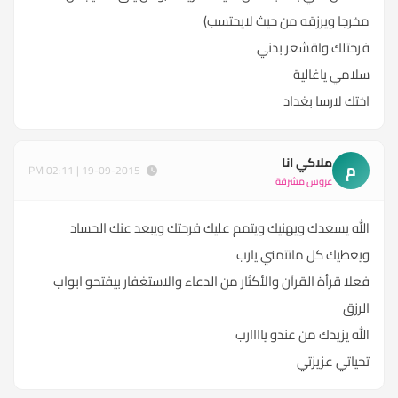
مخرجا ويرزقه من حيث لايحتسب)
فرحتلك واقشعر بدني
سلامي ياغالية
اختك لارسا بغداد
ملاكي انا
م
19-09-2015 | 02:11 PM
عروس مشرقة
الله يسعدك ويهنيك ويتمم عليك فرحتك ويبعد عنك الحساد
ويعطيك كل ماتتمني يارب
فعلا قرأة القرآن والأكثار من الدعاء والاستغفار بيفتحو ابواب
الرزق
الله يزيدك من عندو ياااارب
تحياتي عزيزتي