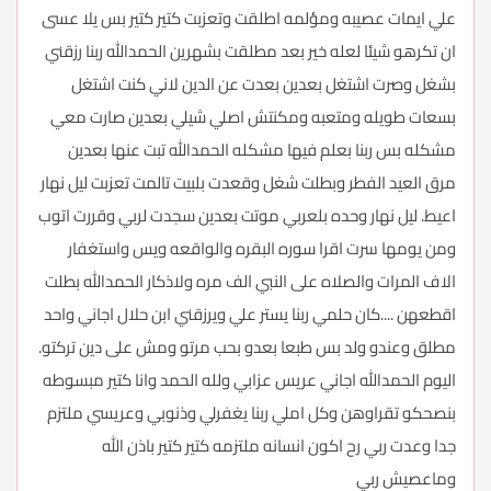
علي ايمات عصيبه ومؤلمه اطلقت وتعزبت كتير كتير بس يلا عسى
ان تكرهو شيئا لعله خير بعد مطلقت بشهرين الحمدالله ربنا رزقني
بشغل وصرت اشتغل بعدين بعدت عن الدين لاني كنت اشتغل
بسعات طويله ومتعبه ومكنتش اصلي شيلي بعدين صارت معي
مشكله بس ربنا بعلم فيها مشكله الحمدالله تبت عنها بعدين
مرق العيد الفطر وبطلت شغل وقعدت بلبيت تالمت تعزبت ليل نهار
اعيط. ليل نهار وحده بلعربي موتت بعدين سجدت لربي وقررت اتوب
ومن يومها سرت اقرا سوره البقره والواقعه ويس واستغفار
الاف المرات والصلاه على النبي الف مره ولاذكار الحمدالله بطلت
اقطعهن ....كان حلمي ربنا يستر علي ويرزقني ابن حلال اجاني واحد
مطلق وعندو ولد بس طبعا بعدو بحب مرتو ومش على دين تركتو.
اليوم الحمدالله اجاني عريس عزابي ولله الحمد وانا كتير مبسوطه
بنصحكو تقراوهن وكل املي ربنا يغفرلي وذنوبي وعريسي ملتزم
جدا وعدت ربي رح اكون انسانه ملتزمه كتير كتير باذن الله
وماعصيش ربي