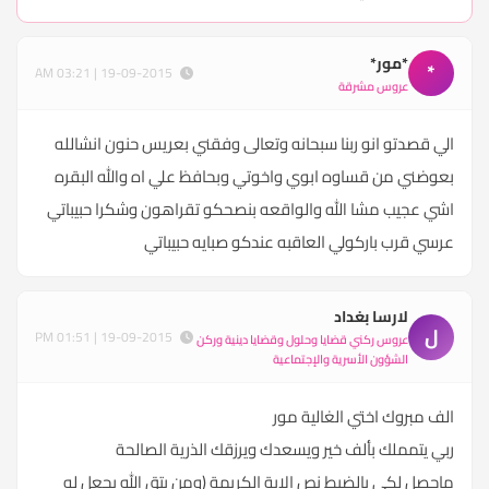
*مور*
*
19-09-2015 | 03:21 AM
عروس مشرقة
الي قصدتو انو ربنا سبحانه وتعالى وفقني بعريس حنون انشالله
بعوضني من قساوه ابوي واخوتي وبحافظ علي اه والله البقره
اشي عجيب مشا الله والواقعه بنصحكو تقراهون وشكرا حبيباتي
عرسي قرب باركولي العاقبه عندكو صبايه حبيباتي
لارسا بغداد
ل
19-09-2015 | 01:51 PM
عروس ركني قضايا وحلول وقضايا دينية وركن
الشؤون الأسرية والإجتماعية
الف مبروك اختي الغالية مور
ربي يتمملك بألف خير ويسعدك ويرزقك الذرية الصالحة
ماحصل لكي بالضبط نص الاية الكريمة (ومن يتق الله يجعل له