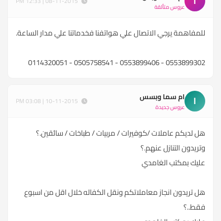
ا
08-11-2015 | 12:33 PM
عروس متألقة
للمفاهمة يرجي الاتصال علي هواتفنا فخدماتنا علي مدار الساعة.
0553899302 - 0553899406 - 0505758541 - 0114320051
ام سما وبسس
ا
10-11-2015 | 03:08 PM
عروس جديدة
هل لديكم عاملات /كوفيرات / مربيات / طباخات / سائقين.؟
وتريدون التنازل عنهم.؟
عليك بمكتب الغامدي
هل تريدون انجاز معاملاتكم ونقل الكفاله خلال اقل من اسبوع
فقط..؟