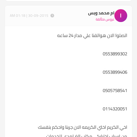
ام محمد وبس
ا
30-09-2015 | 01:18 AM
عروس متألقة
اتصلوا الان هواتفنا علي مدار 24 ساعه
0553899302
0553899406
0505758541
0114320051
اخي الكريم اختي الكريمه الان جربنا واحكم بنفسك
من اسباب اختياركـــ مكتب الغـامدي للخدمات.