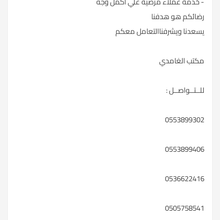
- خدمة عملاء مرضية علي اكمل وجه
رضائكم هو هدفنا
يسعدنا ويشرفناالتعامل معكم
مكتب الغامدي
للــتــواصــل :
0553899302
0553899406
0536622416
0505758541