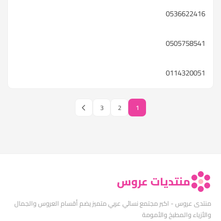
0536622416
0505758541
0114320051
3
2
1
منتديات عروس
منتدى عروس - اكبر مجتمع نسائي عربي متميز يضم أقسام العروس والجمال
والأزياء والمطبخ والأمومة