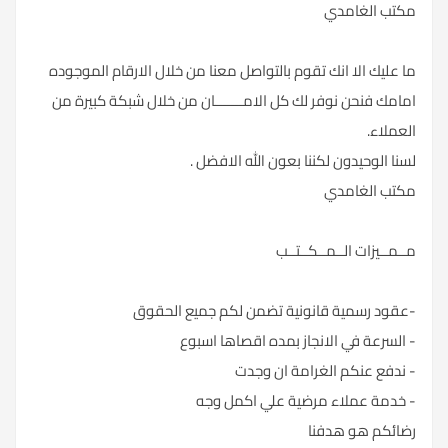
مكتب الغامدي
ما عليك الا انك تقوم بالتواصل معنا من خلال الارقام الموجوده
امامك فنحن نوفر لك كل الامـــــــان من خلال شبكة كبيرة من
العملاء.
لسنا الوحيدون لكننا بعون الله الافضل .
مكتب الغامدي
مــمــيزات الــمــكــتــب
-عقود رسمية قانونية تضمن لكم جميع الحقوق
- السرعة في الانجاز بمده اقصاها اسبوع
- ندفع عنكم الغرامة ان وجدت
- خدمة عملاء مرضية علي اكمل وجه
رضائكم هو هدفنا