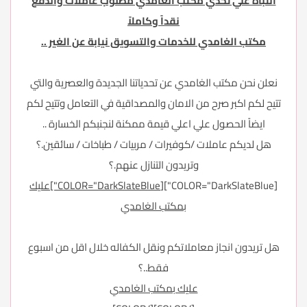
انتباه علي تحدي مكتب الغامدي مطلوب عاملات والدفع
نقداً وكاملاً
مكتب الغامدي للخدمات والتسويق نيابة عن الغير ..
نعلن نحن مكتب الغامدي عن تحدياتنا الجديدة والعصرية والتي
تتيح لكم اكبر صرح من الامان والمصداقية في التعامل وتتيح لكم
ايضاً الحصول علي اعلي قيمة ممكنة لنجنبكم الخسارة ..
هل لديكم عاملات /كوفيرات / مربيات / طباخات / سائقين.؟
وتريدون التنازل عنهم.؟
[COLOR="DarkSlateBlue"]
[COLOR="DarkSlateBlue"]عليك
بمكتب الغامدي
هل تريدون انجاز معاملاتكم ونقل الكفاله خلال اقل من اسبوع
فقط..؟
عليك بمكتب الغامدي