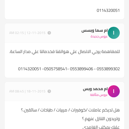
0114320051
ام سما وبسس
ا
12-11-2015 | 02:15 AM
عروس جديدة
للمفاهمة يرجي الاتصال علي هواتفنا فخدماتنا علي مدار الساعة.
0553899302 - 0553899406 -0505758541- 0114320051
ام محمد وبس
ا
18-11-2015 | 08:45 AM
عروس متألقة
هل لديكم عاملات /كوفيرات / مربيات / طباخات / سائقين.؟
وتريدون التنازل عنهم.؟
عليك بمكتب الغامدي