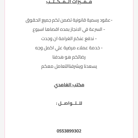
مــمــيزات الــمــكــتــب
-عقود رسمية قانونية تضمن لكم جميع الحقوق
- السرعة في الانجاز بمده اقصاها اسبوع
- ندفع عنكم الغرامة ان وجدت
- خدمة عملاء مرضية علي اكمل وجه
رضائكم هو هدفنا
يسعدنا ويشرفناالتعامل معكم
مكتب الغامدي
للــتــواصــل :
0553899302