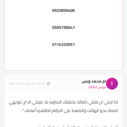
0553899406
0505758541
0114320051
ام محمد وبس
ا
06-09-2015 | 01:25 AM
عروس متألقة
اذا اردتي ان تنقلي كفالة عاملتلك المنزليه ما عليكي الا ان توجهي
اناملك نحو الهاتف والضغط على الارقام الظاهره أمامك * .