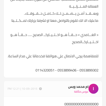
العماله المــنــزلــيــة
وبعــقــد آمــن يــضــمــن لــك كــامــل حــقــوقــك..
ماعليك الا انك تقوم بالتواصل معنا او تشرفنا بزيارتك لمــكــتــبنا
< الغـــامدي > حــقــاً هــو اخــتــيــاركــ الصحيح ...... حــقــاً هــو
اخــتــيــاركــالصحيح
للمفاهمة يرجي الاتصال علي هواتفنا فخدماتنا علي مدار الساعة.
0553899302 - 0553899406 - 0114320051
ام محمد وبس
ا
10-09-2015 | 12:21 PM
عروس متألقة
000000000000000000