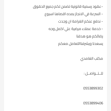
-عقود رسمية قانونية تضمن لكم جميع الحقوق
- السرعة في الانجاز بمده اقصاها اسبوع
- ندفع عنكم الغرامة ان وجدت
- خدمة عملاء مرضية علي اكمل وجه
رضائكم هو هدفنا
يسعدنا ويشرفناالتعامل معكم
مكتب الغامدي
للــتــواصــل :
0553899302
0553899406