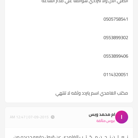
اتصلي الان ولا تترددي هواتفنا علي مدار الساعه
0505758541
0553899302
0553899406
0114320051
مكتب الغامدي اسم يتردد وثقه لا تنتهي
ام محمد وبس
ا
07-09-2015 | 12:47 AM
عروس متألقة
نــعــلــن نــحــن مــكــتــب الغامدي عن قبول دفعه جديده من