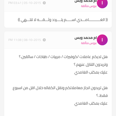
ام محمد وبس
ا
05-10-2015 | 03:41 PM
عروس متألقة
(( الغـــــــــــامـــدي اســـــم يتــــردد وثـــقـــه لا تنتـــهي ))
ام محمد وبس
ا
08-10-2015 | 11:08 PM
عروس متألقة
هل لديكم عاملات /كوفيرات / مربيات / طباخات / سائقين.؟
وتريدون التنازل عنهم.؟
عليك بمكتب الغامدي
هل تريدون انجاز معاملاتكم ونقل الكفاله خلال اقل من اسبوع
فقط..؟
عليك بمكتب الغامدي