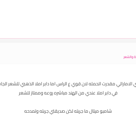
ة والشعر
ادي الاماراتي مقدرت اتحمله لان قوي ع الراس اما دابر املا الذهبي للشعر ال
في دابر املا عندي من الهند مباشره روعه وممتاز للشعر
شامبو ميتال ما جربته لكن صديقتي جربته وتمدحه