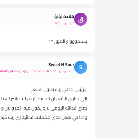
قلادة لؤلؤ
ق
عروس نشيطة
يسلمووو ع المرور ^^
Sweet N Sour
S
عروس ركن العناية بالبشرة والجسم وركن العطور والعناية
عزيزتي ما في زيت يطول الشعر
اللي يطول الشعر ان الجسم تتوفر له عناصر الغداء
يعني غذائك اليومي لازم يكون فيه : تمر و لبن و
و اذا في نقص خدي مكملات غذائية زي زيت كبد ا