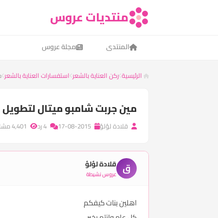
منتديات عروس
المنتدى
مجلة عروس
الرئيسية
ركن العناية بالشعر
استفسارات العناية بالشعر
م
مين جربت شامبو ميتال لتطويل الش
قلادة لؤلؤ
17-08-2015
4 رد
4,401 مشاهدة
قلادة لؤلؤ
ق
عروس نشيطة
اهلين بنات كيفكم
كل عام وانتم بخير