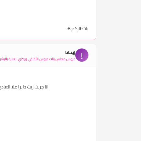
بانتظاركم:B:
إينـانا
إ
عروس مجلس بنات عروس الثقافي وركني العناية بالبشر
انا جربت زيت دابر املا الع