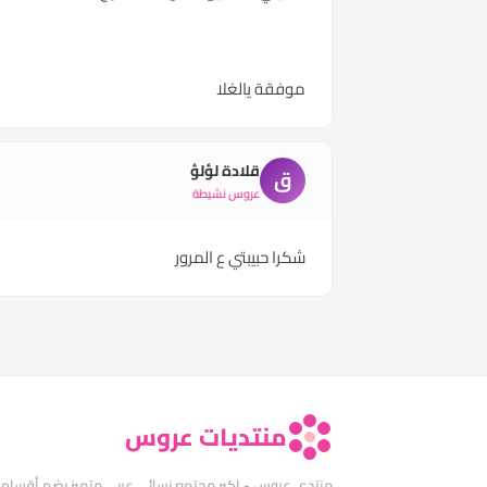
موفقة يالغلا
قلادة لؤلؤ
ق
عروس نشيطة
شكرا حبيبتي ع المرور
منتديات عروس
منتدى عروس - اكبر مجتمع نسائي عربي متميز يضم أقسام