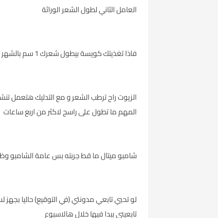
العامل الثاني لطول الشعر الوراثة
فاذا تغذيتك كويسة بيطول شعرك 1 سم بالشهر او بالستة الاسابيع
الزيوت راح ترطب الشعر و مع التدليك هتعمل تن
المهم ما تطول على راسج لاكثر من اربع ساعات
شامبو ميتال ما قط جربته بس عامة الشامبو وظي
لو تحبي تابعي مدونتي (في التوقيع) حاليا بج
تابعيني ببدا فيها خلال هالاسبوع