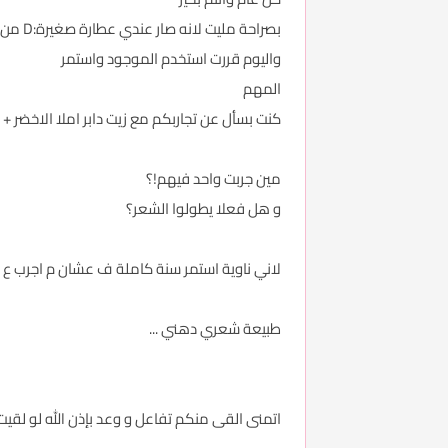
بصراحة مليت لانه صار عندي عطارة صغيرة:D من كثر م كل ماسمعت بشي اروح واشتريه و لا استمر
واليوم قررت استخدم الموجود واستمر
المهم
كنت بسأل عن تجاربكم مع زيت دابر املا الاخضر +
مين جربت واحد فيهم!؟
و هل فعلا يطولوا الشعر؟
لاني ناوية استمر سنة كاملة ف عشان م اجرب ع 
طبيعة شعري دهني ...
اتمنى القى منكم تفاعل و وعد بإذن الله لو لقيت من