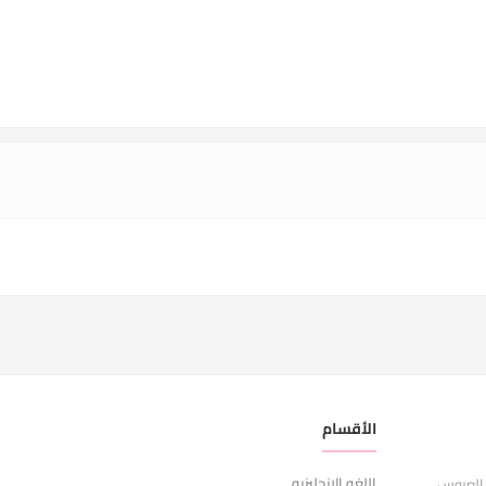
الأقسام
ر
اللغه الانجليزيه
ا
 العروس