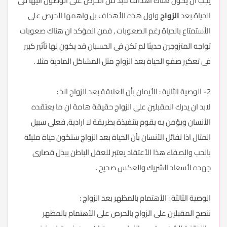
يجب ان يكون هناك اهداف لابد من الحرص على الوصول اليها فى
الحياة بعد
الزواج
واول هذه الأهداف بل واهمها الحرص على
الأستمتاع بالحياة رغم الصعوبات , فمن المؤكد ان هناك صعوبات
تواجه المتزوجين حديثا لم تكن فى الحسبان قد يكون لها تأثير كبير
فى تعكير صفو الحياة بعد الزواج مثل المشاكل المادية مثلا .
2- الوصية الثانية : الأيمان بأن العلاقة بعد الزواج الذ :
لابد ان يدرك المقبلين على الزواج حقيقة هامة ان ما يعتقده
الأنسان ويؤمن به يقوم بتنفيذة بطريقة لا ارادية, فعلى سبيل
المثال اذا تفائل الأنسان بأن الحياة بعد الزواج ستكون حياة مليئة
بالحب والصفاء هذا الأعتقاد يعتبر للعقل الباطن ببذل قصارى
جهده لأسعاد الشريك والعكس صحيح .
الوصية الثالثة : الأهتمام بالمظهر بعد الزواج :
ننصح المقبلين على الزواج بالحرص على الأهتمام بالمظهر