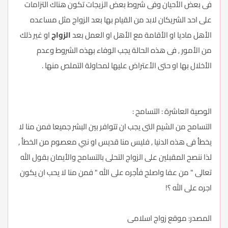
فى بعض الأحيان وفى شروط بعض الزيجات تكون هناك التزامات
على احد الشريكان لابد من القيام بها بعد الزواج مثل مساعده
الأهل ماديا او الأقامة مع الأهل او العمل بعد
الزواج
او غير ذلك
من الأمور , فى هذه الحالة يجب الوفاء بهذه الشروط وعدم
الأخلال بها او حتى الأعتراض عليها لمحاولة التملص منها .
الوصية العاشرة : التسامح :
التسامح من الشيم التى يجب ان تتوافر بين البشر جميعا فمن منا لا
يخطأ فى هذه الدنيا , فليس منا قديس او نبي معصوم من الخطأ ,
لذا ننصح المقبلين على الزواج التحلى بالتسامح والأيمان بقول الله
تعالى " من عفا واصلح فأجره على الله " فمن منا لا يحب ان يكون
اجره على الله ؟!
المصدر:
موقع زواج اسلامى