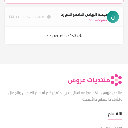
نجمة البياض الناصع المورد
ن
24-08-2015 | 08:38 PM
مشرفة سابقة
:F:F:perfect::-^<3<3
منتديات عروس
منتدى عروس - اكبر مجتمع نسائي عربي متميز يضم أقسام العروس والجمال
والأزياء والمطبخ والأمومة
الأقسام