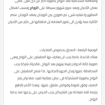
والنظافة الشخصية بعد الزواج بصورة اكبر عن ذى قبل , ففى
بعض الأحيان وبعد مرور شهور بسيطة على
الزواج
وبسبب اهمال
المظهر واعتباره شيئ غير ضروري بين الزوجان يفقد الزوجان عنصر
الأثارة مما يؤدى الى فتور العلاقة بل انطفائها فى كثير من الأحيان
.
الوصية الرابعة : الصدق بخصوص الماديات :
هناك قاعدة عامة يجب ان يعترف بها المقبلين على الزواج وهى
ضرورة ازالة الحواجز فيما بينهم بعد الزواج , فالحياة شركة يجب
المحافظة عليها وبذل الجهدلأنجاحها , لذا ننصح المقبلين على
الزواج بضرورة المشاركة فى عمل ميزانية للبيت معا وان يتم
الصرف وفق شروط وقوانين متفق عليها , وهذا الأمر بالطبع
يلزمه ثقه متبادلة بين الشريكان يجب الحرص على زرعها منذ بداية
الزواج .