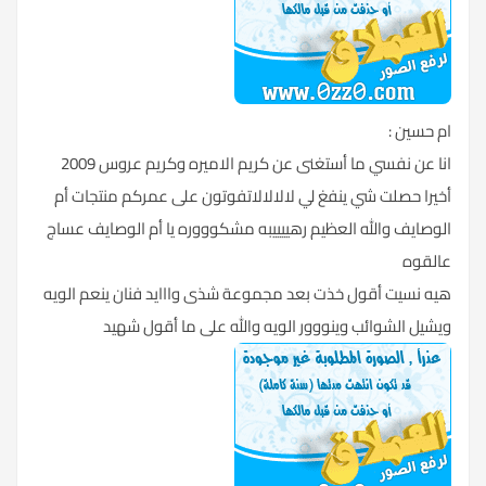
ام حسين :
انا عن نفسي ما أستغنى عن كريم الاميره وكريم عروس 2009
أخيرا حصلت شي ينفغ لي لالالالاتفوتون على عمركم منتجات أم
الوصايف والله العظيم رهييييبه مشكوووره يا أم الوصايف عساج
عالقوه
هيه نسيت أقول خذت بعد مجموعة شذى وااايد فنان ينعم الويه
ويشيل الشوائب وينووور الويه والله على ما أقول شهيد