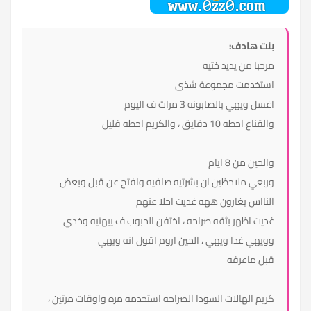
بنت هادف:
مرحبا من يديد ختيه
استخدمت مجموعة شذى
اغسل ويهي بالصابونه 3 مرات ف اليوم
والقناع احطه 10 دقايق ، والكريم احطه فليل
والحين من 8 ايام
وربعي ملاحظين ان بشرتيه صافيه وافتح عن قبل وبعض
النااس يغارون ههه غديت احلا عنهم
غديت اظهر بثقه صراحه ، اختفن الحبوب ف يبهتيه وخدي
وويهي غدا ويهي ، الحين اروم اقول انه ويهي
قبل ماعرفه
كريم الهالات السودا الصراحه استخدمه مره واوقات مرتين ،