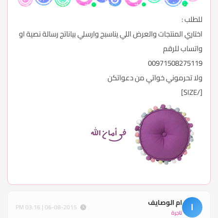
للطلب :
اختاري المنتجات والعرض اللي يناسبج وارسلي بياناتج رسالة نصية او
واتساب للرقم
00971508275119
ولا تحرموني خواتي من دعواتكن
[/SIZE]
ام الوصايف
ا
06-08-2015 | 03:16 PM
تاجرة