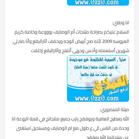
انا وطني:
السلام عليكم بصراحة منتجات أم الوصايف روووعة وخاصة كريم
العروسه 2009 لأنه صج أيبيض الوجه ويخفف آثارالبقع وأنا صار لي
شهرين أستعمله وأحس وجهي أتفتح وآثارالبقع إختفت
ميثة المنصوري:
الله يعطيج العافية ويوفقج يارب جميع منتجاتج في قمة الروعة انا
وحدة من الناس الي ع طول مع ام الوصايف ومستحيل استغنى
عن منتجاتها الله يوفقج