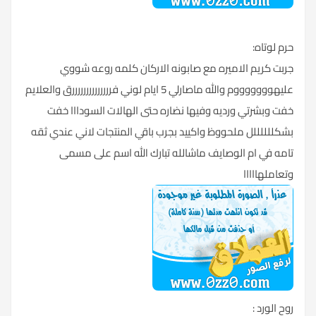
حرم لوتاه:
جربت كريم الاميره مع صابونه الاركان كلمه روعه شووي
عليهوووووووم والله ماصارلي 5 ايام لوني فررررررررررررررق والعلايم
خفت وبشرتي ورديه وفيها نضاره حتى الهالات السودااا خفت
بشكللللللل ملحووظ واكييد بجرب باقي المنتجات لاني عندي ثقه
تامه في ام الوصايف ماشالله تبارك الله اسم على مسمى
وتعاملهااااا
روح الورد :