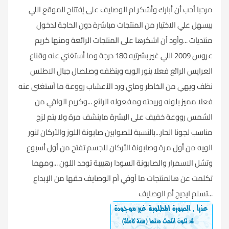
مرحبا أحب أن أبارك وأشكر ام الوصايف على إفتتاح الموقع اللي
بيسهل علي الاختيار من المنتجات مباشرة دون الحاجة لدخول
منتديات ...وأود أن اشكرها على المنتجات الرائعة ومنها كريم
عروس 2009 اللي غير بشرتيه 180 درجة وما أستغني عنه وقناع
العرايس الرائع فعلا ينور الويه وينظفه وصلصال جبال الاطلس
نظف ويهي من الخاطر وماي ورد الأعشاب رووعة ما أستغني عنه
فعلا مميز بلونه وريحته ومفعوله الرائع ...وكريم الواقي من
الشمس رووعة خفيف على البشرة ماينشف مرة ولا يتم لزج
مناسب لجونا الحار...بالنسبة للصوابين صابونة اللوز والأركان تنور
الويه من أول مرة وصابونة الأركان للجسم تفتح من أول أسبوع
وتشل الاسمرار والصابونة السودا رهييبة توحد اللون ...ومهما
تكلمت عن هالمنتجات ما أوفي أم الوصايف حقها من الإبداع
...تسلم ايديج أم الوصايف