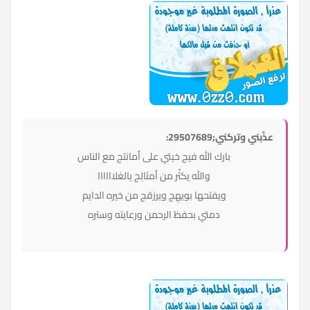
عذّبني وتركني;29507689:
بارك الله فيج خيتي على أمانتج مع الناس
والله يكثّر من أمثالِج يالغلاااااا
ويفتحها بويهِج ويرزقج من خيره الدايم
دمتي بحفظ الرحمن ورعايته وستره