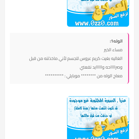
الوله1:
مساء الخير
الغاليه بغيت كريم عروس للجسم لأني ماخذتنه من قبل
وصرااااحه وااااايد نفعني
معاج الوله من ******** موبايلي : **********