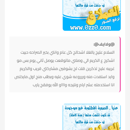
@ولاايف@:
السلام عليج يالغلا اشحالج كل عام وانتي بخير الصراحه حبيت
اشكرج ع الكريم الي وصلني ماتوقعت يوصل ثاني يوم بس مو
غريبه عليج تذكرين قلت لج بشوفين مشاركتي قريب والكريم
وايد استفدت منه وررروعه شوي عليه وبطلب منج اول مايخلص
انا استخدمته عشر ايام ونتيجه واااو الله يوفقج يارب