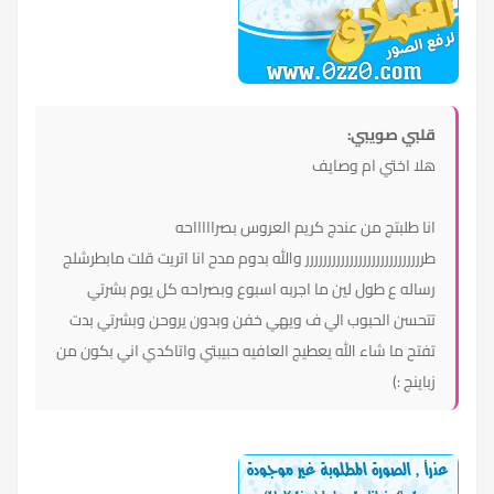
قلبي صويبي:
هلا اختي ام وصايف
انا طلبتج من عندج كريم العروس بصراااااحه
طررررررررررررررررررررررررررر والله بدوم مدح انا اتريت قلت مابطرشلج
رساله ع طول لين ما اجربه اسبوع وبصراحه كل يوم بشرتي
تتحسن الحبوب الي ف ويهي خفن وبدون يروحن وبشرتي بدت
تفتح ما شاء الله يعطيج العافيه حبيبتي واتاكدي اني بكون من
زباينج :)