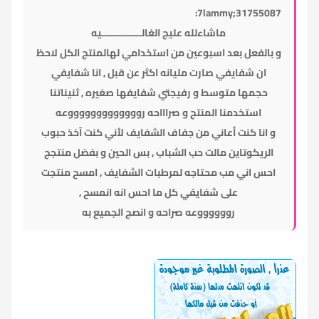
7lammy;31755087:
ماشاءلله عليج الغالــــــــــــــيه
و بالفعل بعد اسبوعين من استخدامي لهالمنتج الكل لاحظ
ان شفايفي صارت مليانه اكثر عن قبل , انا شفايفي
حجمها متوسط و رفيجتي شفايفها صغيره , ثنيناتنا
استخدمنا المنتج و صراااحه روووووووووووووعه
و انا كنت أعاني من جفاف الشفايف لأني كنت آخذ حبوب
الريكوتاين مالت حب الشباب , بس الحين و بفضل منتجج
احس اني مب محتاجه لمرطبات الشفايف , امسح منتجت
على شفايفي كل ما احس انه انمسح ,
رووووووعه صراحه و انصج الجميع به