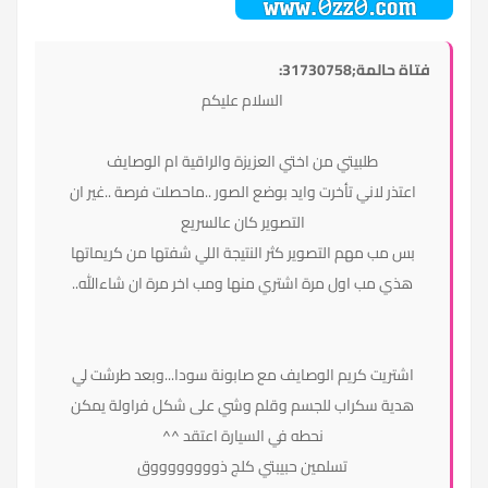
فتاة حالمة;31730758:
السلام عليكم
طلبيتي من اختي العزيزة والراقية ام الوصايف
اعتذر لاني تأخرت وايد بوضع الصور ..ماحصلت فرصة ..غير ان
التصوير كان عالسريع
بس مب مهم التصوير كثر النتيجة اللي شفتها من كريماتها
هذي مب اول مرة اشتري منها ومب اخر مرة ان شاءالله..
اشتريت كريم الوصايف مع صابونة سودا...وبعد طرشت لي
هدية سكراب للجسم وقلم وشي على شكل فراولة يمكن
نحطه في السيارة اعتقد ^^
تسلمين حبيبتي كلج ذووووووووق