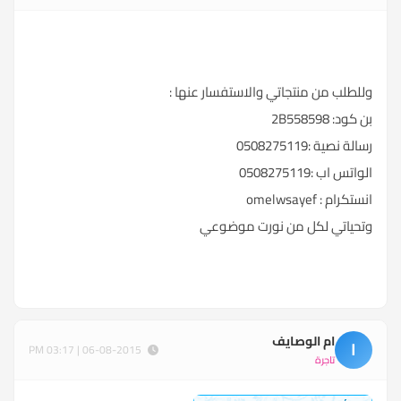
وللطلب من منتجاتي والاستفسار عنها :
بن كود: 2B558598
رسالة نصية :0508275119
الواتس اب :0508275119
انستكرام : omelwsayef
وتحياتي لكل من نورت موضوعي
ام الوصايف
ا
06-08-2015 | 03:17 PM
تاجرة