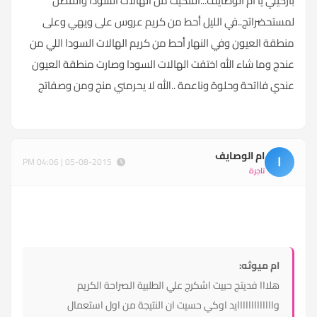
باركيلي يا أم الوصايف...افتكيت من الهالات السودا والفضل
لمستحضراتج..في الليل أحط من كريم عروس على ويهي وعلى
منطقة العيون وفي النهار أحط من كريم الهالات السودا اللي من
عندج وما شاء الله اختفت الهالات السودا وصارت منطقة العيون
عندي فااتحة وحلوة وناعمة ..الله لا يحرمني منج ومن وصفاتج
ام الوصايف
ا
05-08-2015 | 04:06 PM
تاجرة
ام ميوثه:
هلااا فديتج حبيت اشكرج علي الطلبية الصراحة الكريم
وااااااااااااايد اوكي حسيت ان النتيجة من اول استعمال