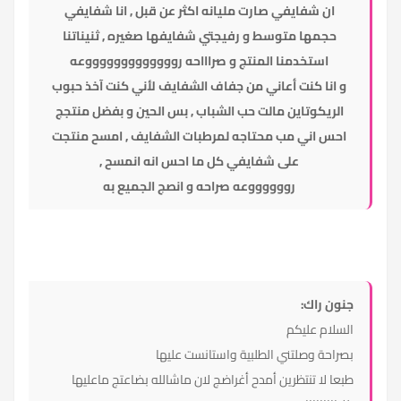
ان شفايفي صارت مليانه اكثر عن قبل , انا شفايفي
حجمها متوسط و رفيجتي شفايفها صغيره , ثنيناتنا
استخدمنا المنتج و صراااحه روووووووووووووعه
و انا كنت أعاني من جفاف الشفايف لأني كنت آخذ حبوب
الريكوتاين مالت حب الشباب , بس الحين و بفضل منتجج
احس اني مب محتاجه لمرطبات الشفايف , امسح منتجت
على شفايفي كل ما احس انه انمسح ,
رووووووعه صراحه و انصج الجميع به
جنون راك:
السلام عليكم
بصراحة وصلتني الطلبية واستانست عليها
طبعا لا تنتظرين أمدح أغراضج لان ماشالله بضاعتج ماعليها