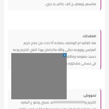
هالسعر..ويعطيــج الف عاافيــه..حبي..
افتقدتك:
هلا الغاليه ام الوصايف بصراحه أنا خذت من عندج كريم
العرايس روووعه حياتي والله مااجاملج بهذا الشي الكريم روعه
X
حسيت بنعومه ونظافه من اول اسبوع وراحت البقع البنيه اللي
في جسمي مشكوره يالغاليه
تمووش:
الكريم وااااااااااااااااااااااااااااااااايد عجبني وحلو ع البشره