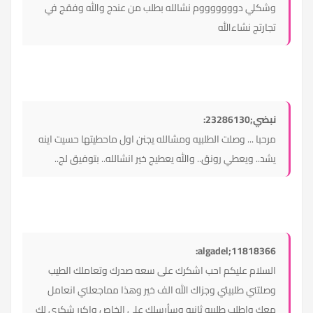
وشكلي دوووووووم نشالله بطلب من عندج والله وفقج في
تجارتج نشاءالله
نبضي;23286130:
مرحبا ... وصلت الطلبيه ومشالله يجنن اول ماحطيتها حسيت اينه
يشد.. ويعطي رونق.. والله يعطيج خير انشالله.. بتوفيق لج..
algadel;11818366:
السلام عليكم احب اشكرك على سعه صدرك وتعاملك الطيب
وصلتني طلبيتي وجزاك الله الف خير وهذا مماجعلني انعامل
معك واطلب طلبيه ثانيه وسأرسلك على الخاص واكرر شكري لك