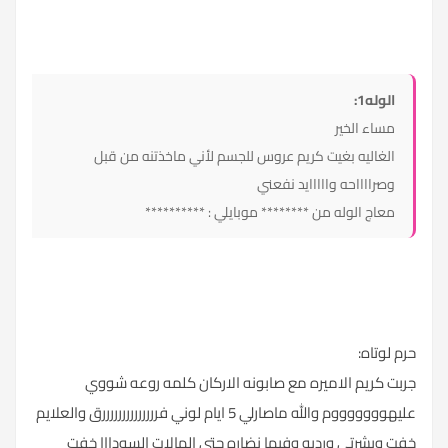
الوله1:
مساء الخير
الغاليه بغيت كريم عروس للجسم لأني ماخذتنه من قبل
وصرااااحه وااااايد نفعني
معاج الوله من ******** موبايلي : **********
حرم لوتاه:
جربت كريم الاميره مع صابونه الاركان كلمه روعه شووي
عليهوووووووم والله ماصارلي 5 ايام لوني فررررررررررررررق والعلايم
خفت وبشرتي ورديه وفيها نضاره حتى الهالات السودااا خفت