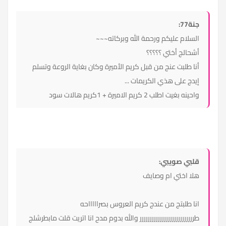
جنة77:
السلام عليكم ورحمة الله وبركاته~~~
أشحالج أختي ؟؟؟؟؟
أنا طلبت عنج من قبل كريم الأميرة وكان بغاية الروعة وتسلم
إيدج على هذي الكريمات ...
واحينه بغيت اطلب 2 كريم الاميرة + 1كريم هالات سود
قلبي صويبي:
هلا اختي ام وصايف
انا طلبتج من عندج كريم العروس بصراااااحه
طررررررررررررررررررررررررررر والله بدوم مدح انا اتريت قلت مابطرشلج