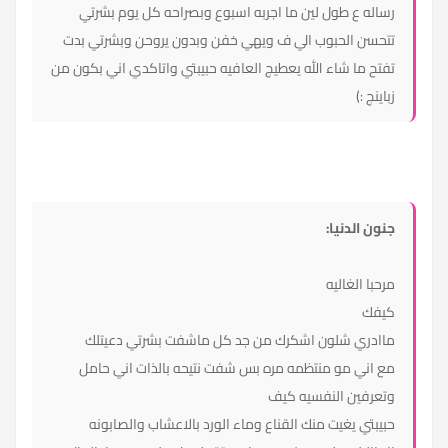
رساله ع طول لين ما اجربه اسبوع وبصراحه كل يوم بشرتي
تتحسن الحبوب الي ف ويهي خفن وبدون يروحن وبشرتي بدت
تفتح ما شاء الله يعطيج العافيه حبيبتي واتاكدي اني بكون من
زباينج :)
جنون الدنيا:
مرحبا الغاليه
كيفك
ماادري شلون اشكرك من جد كل ماشفت بشرتي دعيتلك
مع اني مو منتظمه مره بس شفت نتيحه بالذات اني حامل
وتعرفين النفسيه كيف
حبيبتي يغيت منك القناع وماء الورد بالاعشاب والصابونه