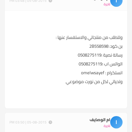
ا
05-08-2015 | 03:48 PM
تاجرة
وللطلب من منتجاتي والاستفسار عنها :
بن كود: 2B558598
رسالة نصية :0508275119
الواتس اب :0508275119
انستكرام : omelwsayef
وتحياتي لكل من نورت موضوعي
ام الوصايف
ا
05-08-2015 | 03:50 PM
تاجرة