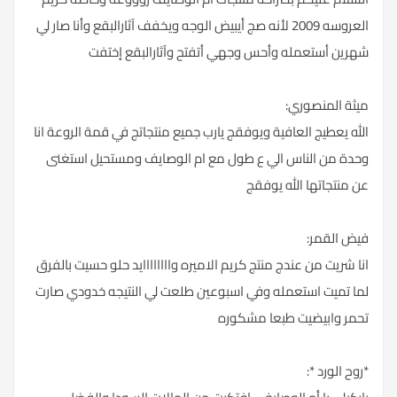
العروسه 2009 لأنه صج أيبيض الوجه ويخفف آثارالبقع وأنا صار لي
شهرين أستعمله وأحس وجهي أتفتح وآثارالبقع إختفت
ميثة المنصوري:
الله يعطيج العافية ويوفقج يارب جميع منتجاتج في قمة الروعة انا
وحدة من الناس الي ع طول مع ام الوصايف ومستحيل استغنى
عن منتجاتها الله يوفقج
فيض القمر:
انا شريت من عندج منتج كريم الاميره واااااااايد حلو حسيت بالفرق
لما تميت استعمله وفي اسبوعين طلعت لي النتيجه خدودي صارت
تحمر وابيضيت طبعا مشكوره
*روح الورد *: