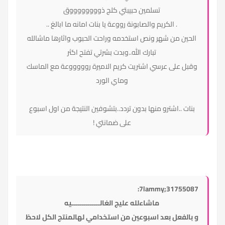
تسلمين حبيبتي كلج ذووووووووق
. الكريم والصابونة رووعة يا بنات امانه ما ابالغ ..
الحين من شهر ونص استخدمه وراحت الحبوب واثارها ماشالله
تبارك الله..وبدت بشرتي تفتح اكثر
وقبل على عرسي اشتريت كريم الاميرة روووووعة مع الماسك
وماي الورد
بنات ..اشترو منها بدون تردد..بتشوفين النتيجة من اول اسبوع
على ضمانتي !
7lammy;31755087:
ماشاءلله عليج الغالــــــــــــــيه
و بالفعل بعد اسبوعين من استخدامي لهالمنتج الكل لاحظ