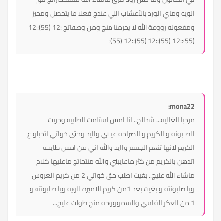
الويه وماي الورد بالأعشاب اللي عندج فعلا ما يتحصل ومميز
ومفعوله رووعة الله لا يحرمنا منج ومن وصفاتج :12 (55)::12
(55)::12 (55)::12 (55)::12 (55):
mona22:
مرحبا الغاليه... شحالج.. انا امس استلمت الطلبيه وجربت
الصابونه و الكريم و الصراحه عيبني واايد وحتى خواتي اتخبلو ع
الكريم لانها تنعم الجسم واايد والله اني من امس طايحه
اتدهن بالكريم من كثر ماعايبني والله منتجاتج ماعليها كلام
ماشاء الله عليج.. بغيت اطلب حق خواتي 2 من كريم العروس
ويا صابونته و بغيت بعد 1من كريم الاميره للويه ويا صابونته و
1 من العكر الفاسي والسموووحه منج طولت عليج...