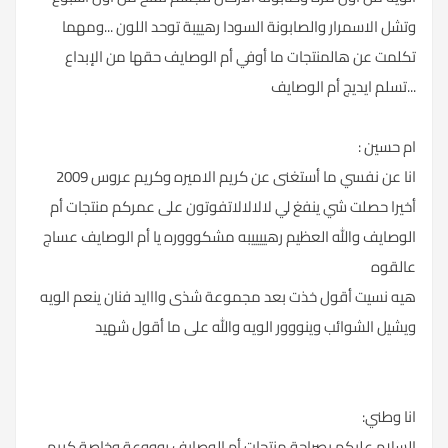
وتشل الاسمرار والصابونة السودا رهييبة توحد اللون ...ومهما
تكلمت عن هالمنتجات ما أوفي أم الوصايف حقها من الإبداع
...تسلم ايديج أم الوصايف
ام حسين :
انا عن نفسي ما أستغنى عن كريم الاميره وكريم عروس 2009
أخيرا حصلت شي ينفغ لي لالالالاتفوتون على عمركم منتجات أم
الوصايف والله العظيم رهييييبه مشكوووره يا أم الوصايف عساج
عالقوه
هيه نسيت أقول خذت بعد مجموعة شذى وااايد فنان ينعم الويه
ويشيل الشوائب وينووور الويه والله على ما أقول شهيد
انا وطني:
السلام عليكم بصراحة منتجات أم الوصايف روووعة وخاصة كريم