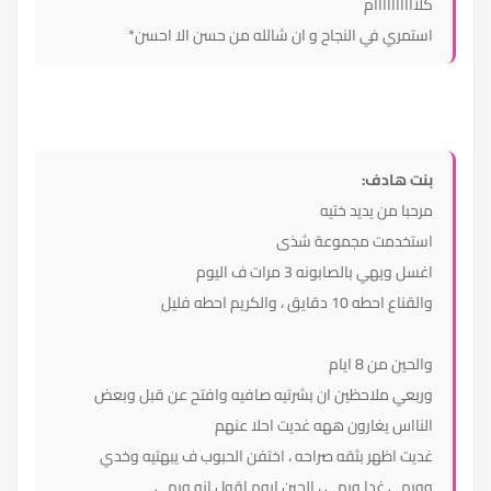
كلاااااااااام
استمري في النجاح و ان شالله من حسن الا احسن*
بنت هادف:
مرحبا من يديد ختيه
استخدمت مجموعة شذى
اغسل ويهي بالصابونه 3 مرات ف اليوم
والقناع احطه 10 دقايق ، والكريم احطه فليل
والحين من 8 ايام
وربعي ملاحظين ان بشرتيه صافيه وافتح عن قبل وبعض
النااس يغارون ههه غديت احلا عنهم
غديت اظهر بثقه صراحه ، اختفن الحبوب ف يبهتيه وخدي
وويهي غدا ويهي ، الحين اروم اقول انه ويهي