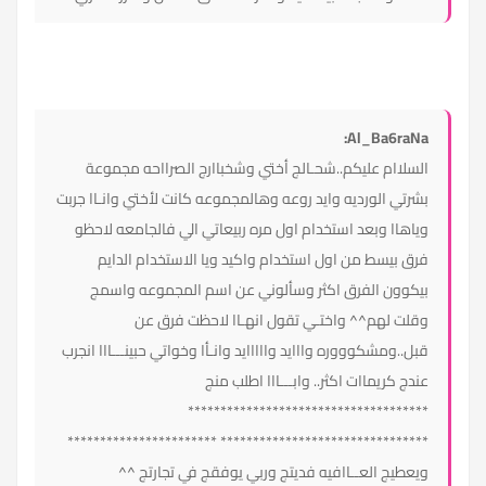
Al_Ba6raNa:
السلاام عليكم..شحـالج أختي وشخباارج الصرااحه مجموعة
بشرتي الورديه وايد روعه وهالمجموعه كانت لأختي وانـاا جربت
وياهاا وبعد استخدام اول مره ربيعاتي الي فالجامعه لاحظو
فرق بيسط من اول استخدام واكيد ويا الاستخدام الدايم
بيكوون الفرق اكثر وسألوني عن اسم المجموعه واسمج
وقلت لهم^^ واختـي تقول انهـاا لاحظت فرق عن
قبل..ومشكوووره وااايد وااااايد وانـأا وخواتي حبينـــااا انجرب
عندج كريماات اكثر.. وابـــااا اطلب منج
*************************************
******************************** ***********************
ويعطيج العــاافيه فديتج وربي يوفقج في تجارتج ^^