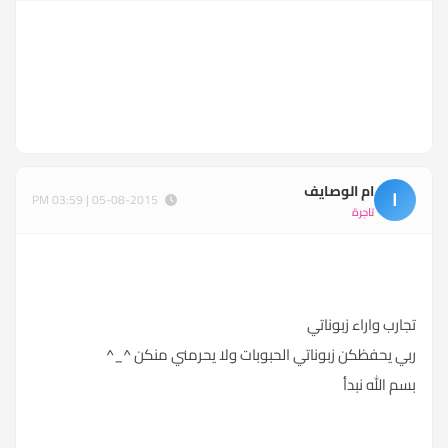
ام الوصايف
ا
05-08-2015 | 03:59 PM
تاجرة
تجارب واراء زبوناتي
ربي يحفظكن زبوناتي الحبوبات ولا يحرمني منكن ^_^
بسم الله نبدأ