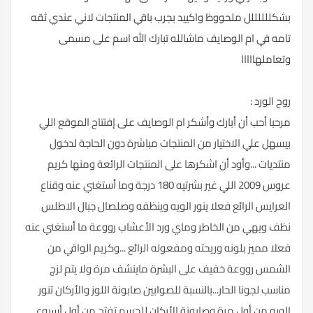
بشكللللللل ملحووظ واكييد بجرب باقي المنتجات لاني عندي ثقه
تامه في ام الوصايف ماشالله تبارك الله اسم على مسمى
وتعاملهااااا
روح الورد :
مرحبا أحب أن أبارك وأشكر ام الوصايف على إفتتاح الموقع اللي
بيسهل علي الاختيار من المنتجات مباشرة دون الحاجة لدخول
منتديات ...وأود أن اشكرها على المنتجات الرائعة ومنها كريم
عروس 2009 اللي غير بشرتيه 180 درجة وما أستغني عنه وقناع
العرايس الرائع فعلا ينور الويه وينظفه وصلصال جبال الاطلس
نظف ويهي من الخاطر وماي ورد الأعشاب رووعة ما أستغني عنه
فعلا مميز بلونه وريحته ومفعوله الرائع ...وكريم الواقي من
الشمس رووعة خفيف على البشرة ماينشف مرة ولا يتم لزج
مناسب لجونا الحار...بالنسبة للصوابين صابونة اللوز والأركان تنور
الويه من أول مرة وصابونة الأركان للجسم تفتح من أول أسبوع