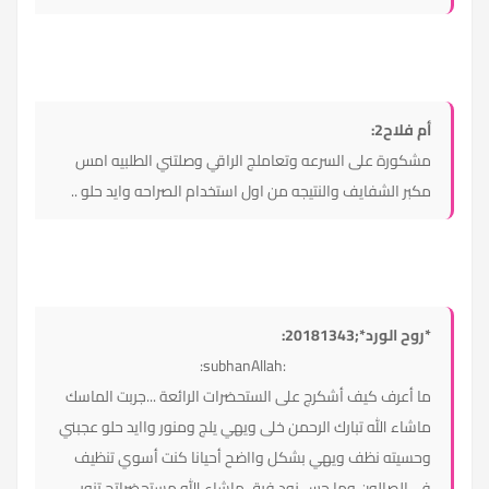
أم فلاح2:
مشكورة على السرعه وتعاملج الراقي وصلتني الطلبيه امس
مكبر الشفايف والنتيجه من اول استخدام الصراحه وايد حلو ..
*روح الورد*;20181343:
:subhanAllah:
ما أعرف كيف أشكرج على الستحضرات الرائعة ...جربت الماسك
ماشاء الله تبارك الرحمن خلى ويهي يلج ومنور واايد حلو عجبني
وحسيته نظف ويهي بشكل وااضح أحيانا كنت أسوي تنظيف
في الصالون وما حس زود فرق ماشاء الله مستحضراتج تنور