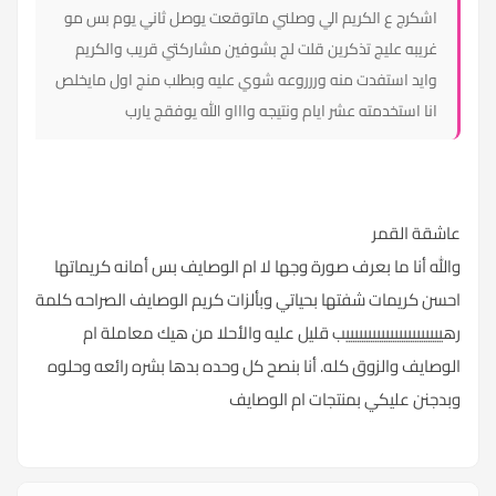
اشكرج ع الكريم الي وصلني ماتوقعت يوصل ثاني يوم بس مو
غريبه عليج تذكرين قلت لج بشوفين مشاركتي قريب والكريم
وايد استفدت منه وررروعه شوي عليه وبطلب منج اول مايخلص
انا استخدمته عشر ايام ونتيجه واااو الله يوفقج يارب
عاشقة القمر
والله أنا ما بعرف صورة وجها لا ام الوصايف بس أمانه كريماتها
احسن كريمات شفتها بحياتي وبألزات كريم الوصايف الصراحه كلمة
رهييييييييييييييييييييييب قليل عليه والأحلا من هيك معاملة ام
الوصايف والزوق كله. أنا بنصح كل وحده بدها بشره رائعه وحلوه
وبدجنن عليكي بمنتجات ام الوصايف