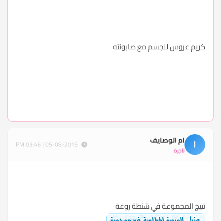
كريم عروس للجسم مع صابونته
ام الوصايف
ا
05-08-2015 | 03:46 PM
تاجرة
تييج المجموعة في شنطة روعة