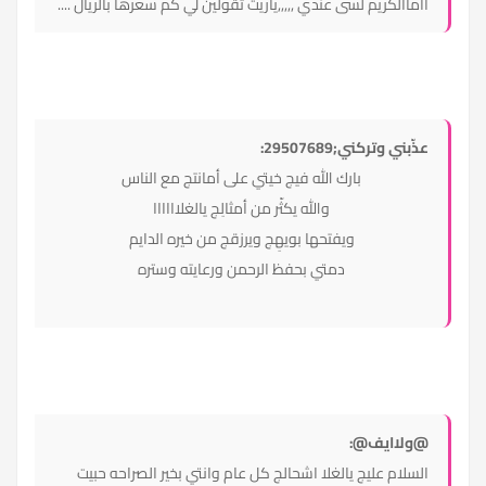
ااماالكريم لسى عندي ,,,,,ياريت تقولين لي كم سعرها بالريال ....
عذّبني وتركني;29507689:
بارك الله فيج خيتي على أمانتج مع الناس
والله يكثّر من أمثالِج يالغلاااااا
ويفتحها بويهِج ويرزقج من خيره الدايم
دمتي بحفظ الرحمن ورعايته وستره
@ولاايف@:
السلام عليج يالغلا اشحالج كل عام وانتي بخير الصراحه حبيت