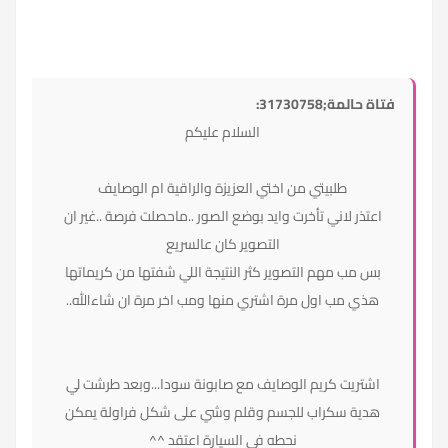
فتاة حالمة;31730758:
السلام عليكم
طلبيتي من اختي العزيزة والراقية ام الوصايف
اعتذر لاني تأخرت وايد بوضع الصور ..ماحصلت فرصة ..غير ان
التصوير كان عالسريع
بس مب مهم التصوير كثر النتيجة اللي شفتها من كريماتها
هذي مب اول مرة اشتري منها ومب اخر مرة ان شاءالله..
اشتريت كريم الوصايف مع صابونة سودا...وبعد طرشت لي
هدية سكراب للجسم وقلم وشي على شكل فراولة يمكن
نحطه في السيارة اعتقد ^^