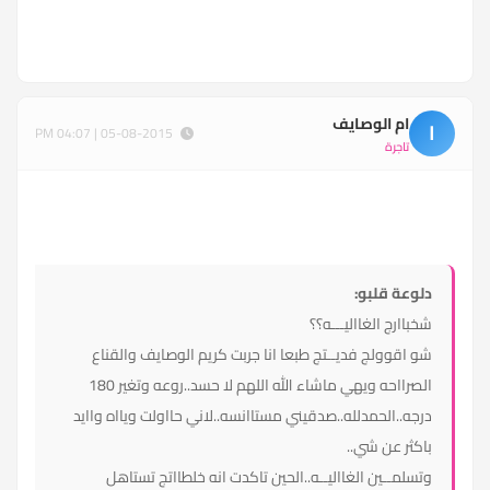
ام الوصايف
ا
05-08-2015 | 04:07 PM
تاجرة
دلوعة قلبو:
شخباارج الغااليـــه؟؟
شو اقوولج فديــتج طبعا انا جربت كريم الوصايف والقناع
الصرااحه ويهي ماشاء الله اللهم لا حسد..روعه وتغير 180
درجه..الحمدلله..صدقيني مستاانسه..لاني حااولت ويااه واايد
باكثر عن شي..
وتسلمــين الغااليــه..الحين تاكدت انه خلطااتج تستاهل