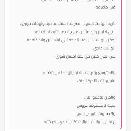
قبل ماعرفه
كريم الهالات السودا الصراحه استخدمه مره واوقات مرتين ،
لاني اداوم وارد متأخر ، من جذه مب ثابت استخدامه
(خفن الهالات بس مب الدرجه اللي اباها لان وايد غامجه
الهالات عندي
بس الحين خفن من تحت احسن شوي)
يالله توسع رزقها ف الدنيا وتزيدها من فضلك
وتجزيها ف الآخرة الجنة ،
والحين ماعليج امر ،،
بغيت 2 مجموعة عروس
و3 صابونة التبييض السودا
ع نفس البيانات ، وياليت تكون عندي باجر ختيه