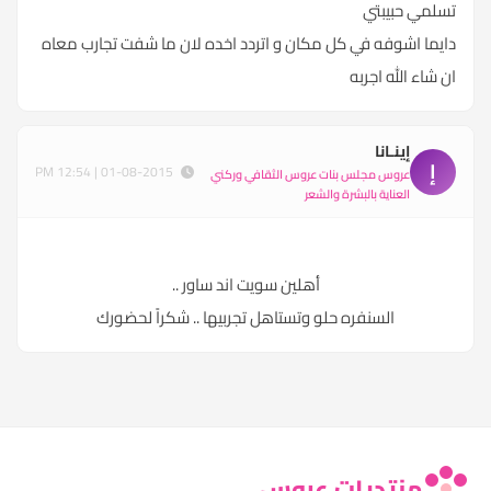
تسلمي حبيبتي
دايما اشوفه في كل مكان و اتردد اخده لان ما شفت تجارب معاه
ان شاء الله اجربه
إينـانا
إ
01-08-2015 | 12:54 PM
عروس مجلس بنات عروس الثقافي وركني
العناية بالبشرة والشعر
أهلين سويت اند ساور ..
السنفره حلو وتستاهل تجربيها .. شكراً لحضورك
منتديات عروس