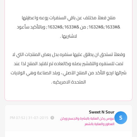
منتج فعلاً مختلف عن باقي السنفرات روعه واعطيتها
&#1633;&#1632; من &#1633;&#1632; وبالتأكيد سأعود
لاشتريها .
وفعلاً تستحق ان يطلق عليها سنفره بدل بعض المنتجات التي لا
تمت للسنفره والتقشير بصله وكالعاده تم تقليد المنتج لذا عند
شرائها ارجو التأكد من المنتج الآصلي ، وبلد الصناعة وهي الولايات
المتحدة الامريكيه .
Sweet N Sour
S
31-07-2015 | 07:52 PM
عروس ركن العناية بالبشرة والجسم وركن
العطور والعناية بالشعر