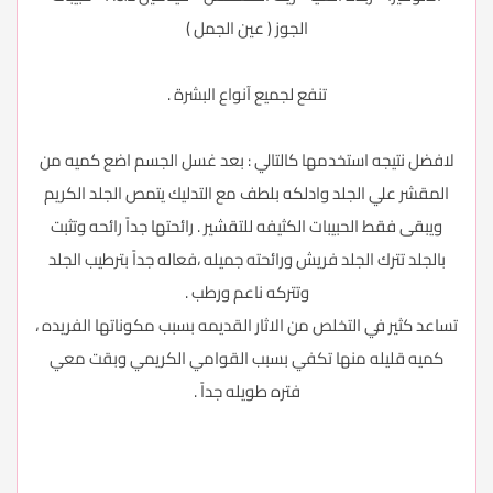
الجوز ( عين الجمل )
تنفع لجميع آنواع البشرة .
لافضل نتيجه استخدمها كالتالي : بعد غسل الجسم اضع كميه من
المقشر علي الجلد وادلكه بلطف مع التدليك يتمص الجلد الكريم
ويبقى فقط الحبيبات الكثيفه للتقشير . رائحتها جداً رائحه وتثبت
بالجلد تترك الجلد فريش ورائحته جميله ،فعاله جداً بترطيب الجلد
وتتركه ناعم ورطب .
تساعد كثير في التخلص من الاثار القديمه بسبب مكوناتها الفريده ،
كميه قليله منها تكفي بسبب القوامي الكريمي وبقت معي
فتره طويله جداً .