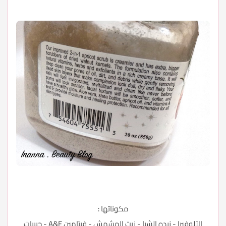
مكوناتها :
الآلوفيرا - زبده الشيا - زيت المشمش - فيتامين A&E - حبيبات