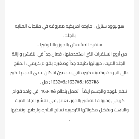
هوليوود ستايل .. ماركه امريكيه معروفه في منتجات العنايه
بالجلد .
سنفره المشمش بالجوز والالوفيرا ..
من أروع السنفرات التي استخدمتها ، فعال جداً في التقشير وازالة
الجلد الميت ، حبيباتها كثيفه جداً وصغيره بقوام كريمي ، المنتج
عالي الجودة وكميته كبيره تاتي بحجمين انا كان عندي الحجم الكبير
&#1637;&#1637;&#1632; مل .
تنفع للوجه والجسم ايضاً .. تعمل بنظام &#1634; في واحد قوام
كريمي وحبيبات التقشير بالجوز ، تعمل علي تقشير الجلد الميت
والباهت وبفضل مكوناتها الترطيبيه تعالج البشره وترطبها وتغذيها
.