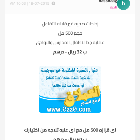
hassnaag
h
18-07-2015 | 10:03 AM
تاجرة
زجاجات صحيه غير قابله للتفاعل
حجم 500 مل
عمليه جدا لاطفال المدارس والنوادى
ب 32 ريال - درهم
اى قزازه 500 مل مع اى علبه ثلاجه من اختيارك
ب 40 ريال - درهم