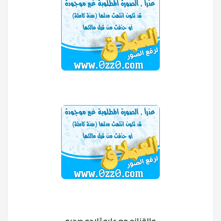
والقزازه مع علبه ثلاجه صحيه