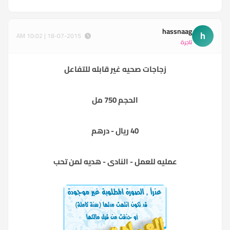
hassnaag
h
18-07-2015 | 10:02 AM
تاجرة
زجاجات صحيه غير قابله للتفاعل
الحجم 750 مل
40 ريال - درهم
عمليه للعمل - النادى - هديه لمن تحب