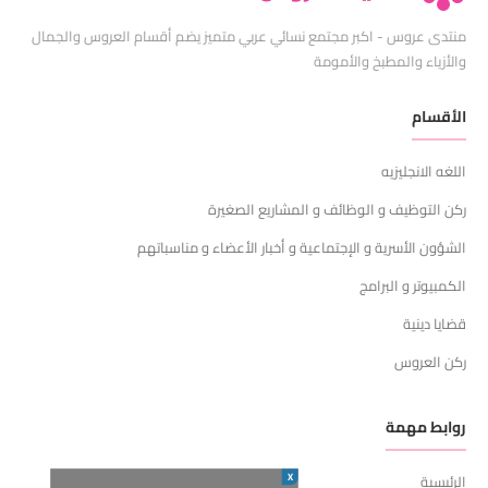
منتدى عروس - اكبر مجتمع نسائي عربي متميز يضم أقسام العروس والجمال
والأزياء والمطبخ والأمومة
الأقسام
اللغه الانجليزيه
ركن التوظيف و الوظائف و المشاريع الصغيرة
الشؤون الأسرية و الإجتماعية و أخبار الأعضاء و مناسباتهم
الكمبيوتر و البرامج
قضايا دينية
ركن العروس
روابط مهمة
X
الرئيسية