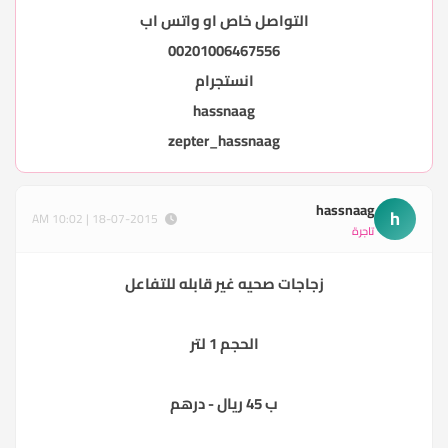
التواصل خاص او واتس اب
00201006467556
انستجرام
hassnaag
zepter_hassnaag
hassnaag
h
18-07-2015 | 10:02 AM
تاجرة
زجاجات صحيه غير قابله للتفاعل
الحجم 1 لتر
ب 45 ريال - درهم