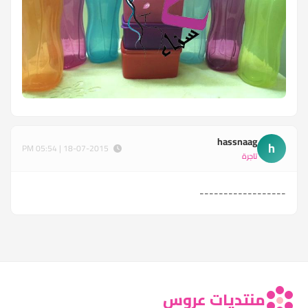
hassnaag
h
18-07-2015 | 05:54 PM
تاجرة
------------------
منتديات عروس