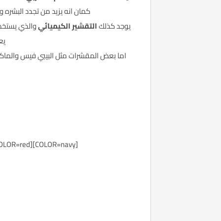
كمان انه يزيد من تجدد البشره و
يوجد كذلك
التقشير الكيميائي
والذي يستخدم
يع
[COLOR=navy][COLOR=red][COLOR=blue]