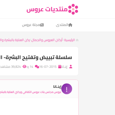
منتديات عروس
المنتدى
مجلة عروس
الرئيسية
أركان العروس والجمال
ركن العناية بالبشرة و
سلسلة تبييض وتفتيح البشرة- ال
إينـانا
16-07-2015
14 رد
39,824 مشاهدة
إينـانا
إ
عروس مجلس بنات عروس الثقافي وركني العناية بالبشر