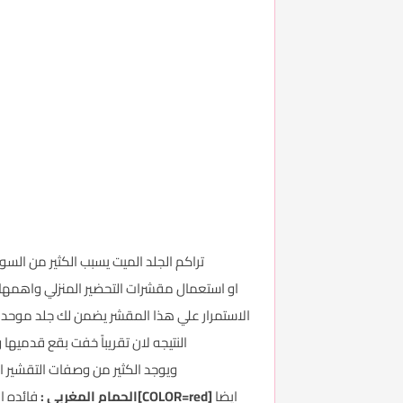
تراكم الجلد الميت يسبب الكثير من الس
او استعمال مقشرات التحضير المنزلي واهمها 
الاستمرار علي هذا المقشر يضمن لك جلد موحد 
النتيجه لان تقريباً خفت بقع قدميها ويديها بنسبه &#1637;&#1632;&#1642; ، ويديها اصبحت انعم واجمل
ويوجد الكثير من وصفات التقشير ال
ايضا
[COLOR=red]الحمام المغربي :
فائده ال