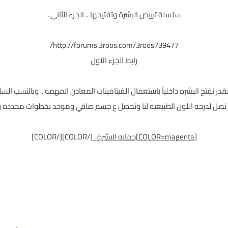
سلسلة تبييض البشرة وتفتيحها .. الجزء الثاني .
http://forums.3roos.com/3roos739477/
رابط الجزء الآول
عرفنا كيف نقدر نفتح البشره داخلياً باستعمال الفيتامينات المعادن المهمه .. وبالنسب 
صل لدرجه اللون الطبيعيه لنا ونحصل ع جسم صافي وموحد بخطوات محدده وتكو
[COLOR=magenta]حمايه البشرة .
[/COLOR][/COLOR]