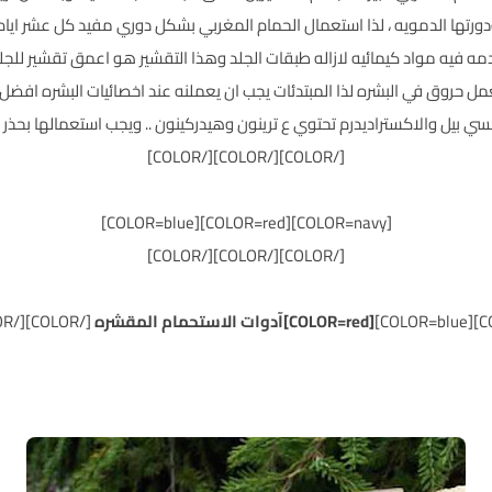
دورتها الدمويه ، لذا استعمال الحمام المغربي بشكل دوري مفيد كل عشر ايام م
ه فيه مواد كيمائيه لازاله طبقات الجلد وهذا التقشير هو اعمق تقشير للجلد
مل حروق في البشره لذا المبتدئات يجب ان يعملنه عند اخصائيات البشره افضل .
[/COLOR][/COLOR][/COLOR]
[COLOR=navy][COLOR=red][COLOR=blue]
[/COLOR][/COLOR][/COLOR]
[COLOR=red]آدوات الاستحمام المقشره
[/COLOR][/COLOR][/COLOR][/COLOR]