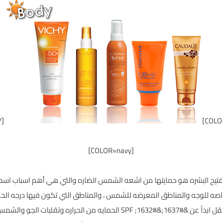
COLOR]
[COLOR=navy]
للوجه والمناطق المعرضه للشمس ، والمناطق التي تكون فيها درجه الحرا
الخمسين درجه .. هنا يلزمنا قوه حمايه عاليه لا تقل ابداً عن &#1637;&#1632; F