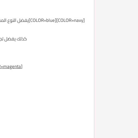
[R=navy][COLOR=blue
كذلك يفضل تجنب
[COLOR=magenta]تقشير البشرة وتنظيفها وازاله طبقات الجلد الميت .