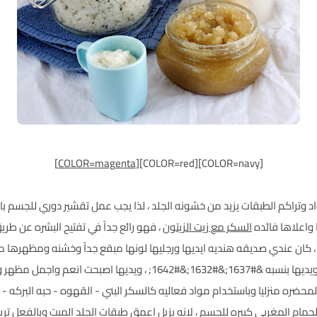
[COLOR=magenta]
[COLOR=navy][COLOR=red]
واد وتراكم الطبقات يزيد من خشونه الجلد ، لذا يجب عمل تقشير دوري للجسم 
واعلاها فائده
السكر مع زيت الزيتون
، فهو رائع جداً في تفتيح البشره عن طر
، كان عندي صديقه هنديه ايديها ورجليها لونها مبقع جداً وخشنه ومظهرها
 مظهر وحتي زوجها لاحظ ذلك التغيير الكبير ..
محضره منزليا وباستخدام مواد فعاليه كالسكر البني - القهوه - حبه البركه - 
حمام المغربي كبيره للجسم ، لانه يزيل اعمق طبقات الجلد الميت وبالفعل ترين