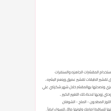
باستخدام المقشرات الجاهزه والسنفرات
يق تقشير الطبقات تقشير عميق وينعم البشره ،
 مزي ونصحتها بهالمقشر خلال شهر شكرتني علي
اللوز المطحون - الملح - الشوفان
ها تتساقط امامك ولونها مائل للسواء ايضاً .