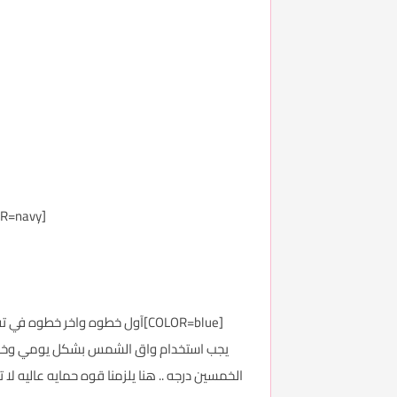
[COLOR=navy]
[COLOR=blue]آول خطوه واخر خطوه في تفتيح البشره هو حمايتها من اشعه الشمس الضاره والتي هي أهم اسباب اسمرار البشره وتبقعها وزياده الكلف والنمش .
يجب استخدام واق الشمس بشكل يومي وخاصه 