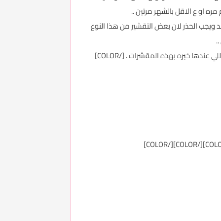
ره او ع الاقل بالشهر مرتين ..
 ويجب الحذر لان بعض التقشير من هذا النوع
.
اما بعض المقشرات مثل البيبي فيس والماكسي بيل والاكستراديدرم تحتوي ع ترينون وهيدركينون .. ويجب استعمالها بحذر للي عندها خبره بهذه المقشرات . [/COLOR]