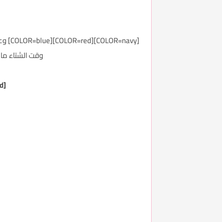
[blue
وقت الشتاء ما 
[COLOR=red]تنظيف الجلد( الصابون