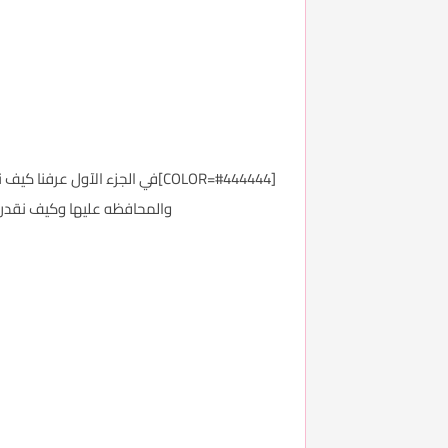
[COLOR=#444444]في الجزء الآول 
والمحافظه عليها وكيف نقدر ن