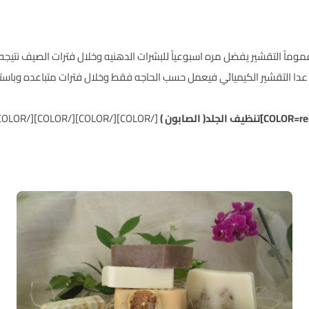
COLOR=navy][COLOR=red][COLOR=] وعموماً التقشير يفضل مره اسبوعياً للبشرات الدهنيه وخلال فترات
عدا التقشير الكيميائي فيعمل حسب الحاجه فقط وخلال فترات متباعده وباستش
[/COLOR][/COLOR][/COLOR][/COLOR]
)